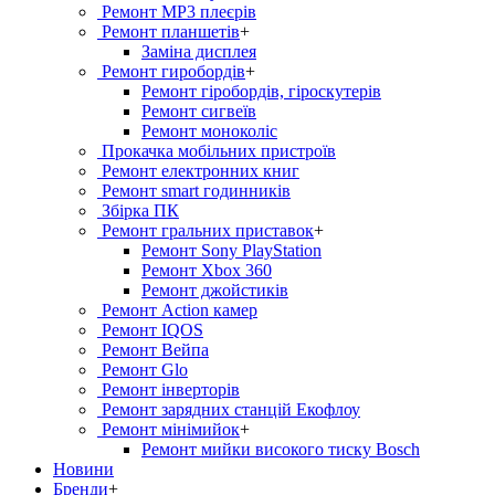
Ремонт MP3 плеєрів
Ремонт планшетів
+
Заміна дисплея
Ремонт гиробордiв
+
Ремонт гіробордів, гіроскутерів
Ремонт сигвеїв
Ремонт моноколіс
Прокачка мобільних пристроїв
Ремонт електронних книг
Ремонт smart годинників
Збірка ПК
Ремонт гральних приставок
+
Ремонт Sony PlayStation
Ремонт Xbox 360
Ремонт джойстиків
Ремонт Action камер
Ремонт IQOS
Ремонт Вейпа
Ремонт Glo
Ремонт інверторів
Ремонт зарядних станцій Екофлоу
Ремонт мiнiмийок
+
Ремонт мийки високого тиску Bosch
Новини
Бренди
+