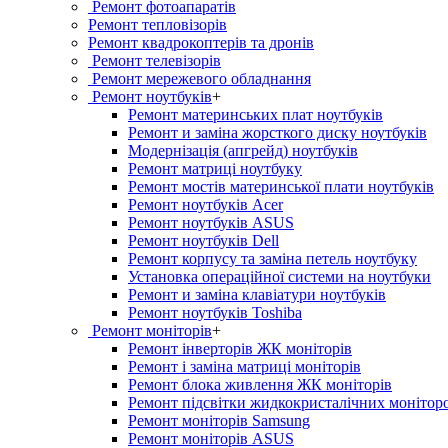
Ремонт фотоапаратів
Ремонт тепловізорів
Ремонт квадрокоптерів та дронів
Ремонт телевізорів
Ремонт мережевого обладнання
Ремонт ноутбуків
+
Ремонт материнських плат ноутбуків
Ремонт и заміна жорсткого диску ноутбуків
Модернізація (апгрейд) ноутбуків
Ремонт матриці ноутбуку
Ремонт мостів материнської плати ноутбуків
Ремонт ноутбуків Acer
Ремонт ноутбуків ASUS
Ремонт ноутбуків Dell
Ремонт корпусу та заміна петель ноутбуку
Установка операційної системи на ноутбуки
Ремонт и заміна клавіатури ноутбуків
Ремонт ноутбуків Toshiba
Ремонт моніторів
+
Ремонт інверторів ЖК моніторів
Ремонт і заміна матриці моніторів
Ремонт блока живлення ЖК моніторів
Ремонт підсвітки жидкокристалічних монітор
Ремонт моніторів Samsung
Ремонт моніторів ASUS