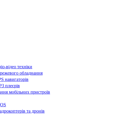
іо-відео техніки
режевого обладнання
S навигаторів
3 плеєрів
ння мобільних пристроїв
QOS
адрокоптерів та дронів