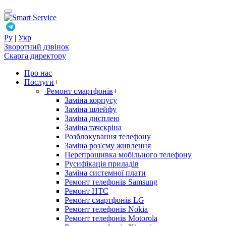
Ру
|
Укр
Зворотний дзвінок
Скарга директору
Про нас
Послуги
+
Ремонт смартфонів
+
Заміна корпусу
Заміна шлейфу
Заміна дисплею
Заміна тачскріна
Розблокування телефону
Заміна роз'єму живлення
Перепрошивка мобільного телефону
Русифікація приладів
Заміна системної плати
Ремонт телефонів Samsung
Ремонт HTC
Ремонт смартфонів LG
Ремонт телефонів Nokia
Ремонт телефонів Motorola