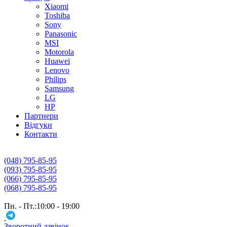
Xiaomi
Toshiba
Sony
Panasonic
MSI
Motorola
Huawei
Lenovo
Philips
Samsung
LG
HP
Партнери
Вiдгуки
Контакти
(048) 795-85-95
(093) 795-85-95
(066) 795-85-95
(068) 795-85-95
Пн. - Пт.:10:00 - 19:00
Зворотний дзвінок