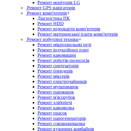
Ремонт моніторів LG
Ремонт GPS навігаторів
Ремонт комп'ютерів
+
Діагностика ПК
Ремонт HDD
Ремонт відеокарти комп'ютерів
Ремонт материнської плати комп'ютерів
Ремонт побутової техніки
+
Ремонт мікрохвильові печі
Ремонт індукційних плит
Ремонт кавомашин
Ремонт роботів-пилососів
Ремонт синтезаторів
Ремонт блендерiв
Ремонт мiксерiв
Ремонт електрочайників
Ремонт мультиварок
Ремонт пароварок
Ремонт м'ясорубок
Ремонт хлiбопечi
Ремонт кавомолка
Ремонт прасок
Ремонт парогенераторiв
Ремонт соковижималки
Ремонт кухонних комбайнів