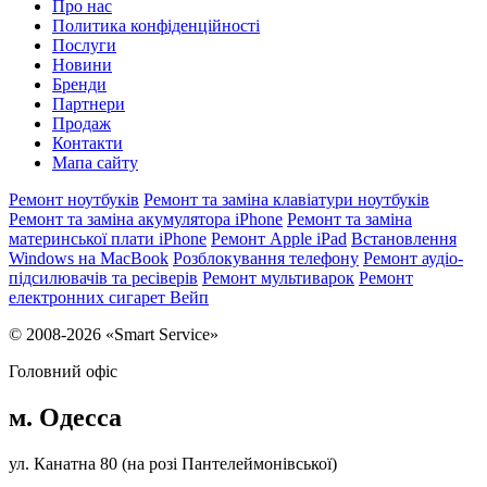
Про нас
Политика конфіденційності
Послуги
Новини
Бренди
Партнери
Продаж
Контакти
Мапа сайту
Ремонт ноутбуків
Ремонт та заміна клавіатури ноутбуків
Ремонт та заміна акумулятора iPhone
Ремонт та заміна
материнської плати iPhone
Ремонт Apple iPad
Встановлення
Windows на MacBook
Розблокування телефону
Ремонт аудіо-
підсилювачів та ресіверів
Ремонт мультиварок
Ремонт
електронних сигарет Вейп
© 2008-2026 «Smart Service»
Головний офіс
м. Одесса
ул. Канатна 80 (на розі Пантелеймонівської)