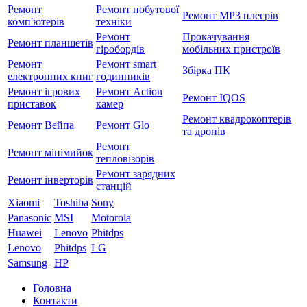
Ремонт
Ремонт побутової
Ремонт MP3 плеєрів
комп'ютерів
техніки
Ремонт
Прокачування
Ремонт планшетів
гіробордів
мобільних пристроїв
Ремонт
Ремонт smart
Збірка ПК
електронних книг
годинників
Ремонт ігрових
Ремонт Action
Ремонт IQOS
приставок
камер
Ремонт квадрокоптерів
Ремонт Вейпа
Ремонт Glo
та дронів
Ремонт
Ремонт мiнiмийок
тепловізорів
Ремонт зарядних
Ремонт інверторів
станцій
Xiaomi
Toshiba
Sony
Panasonic
MSI
Motorola
Huawei
Lenovo
Phitdps
Lenovo
Phitdps
LG
Samsung
HP
Головна
Контакти