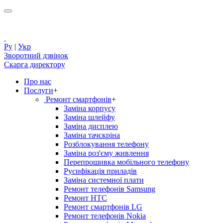
Ру
|
Укр
Зворотний дзвінок
Скарга директору
Про нас
Послуги
+
Ремонт смартфонів
+
Заміна корпусу
Заміна шлейфу
Заміна дисплею
Заміна тачскріна
Розблокування телефону
Заміна роз'єму живлення
Перепрошивка мобільного телефону
Русифікація приладів
Заміна системної плати
Ремонт телефонів Samsung
Ремонт HTC
Ремонт смартфонів LG
Ремонт телефонів Nokia