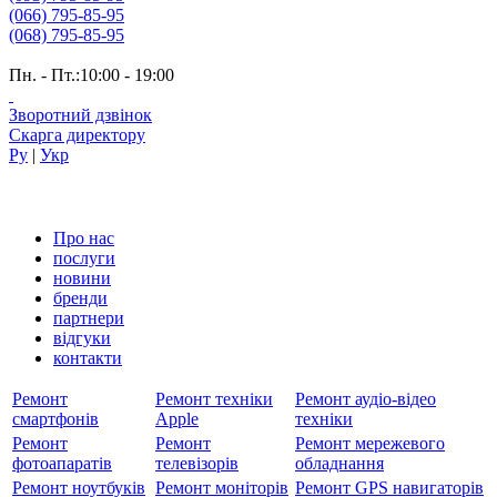
(066) 795-85-95
(068) 795-85-95
Пн. - Пт.:10:00 - 19:00
Зворотний дзвінок
Скарга директору
Ру
|
Укр
Про нас
послуги
новини
бренди
партнери
вiдгуки
контакти
Ремонт
Ремонт техніки
Ремонт аудіо-відео
смартфонів
Apple
техніки
Ремонт
Ремонт
Ремонт мережевого
фотоапаратів
телевізорів
обладнання
Ремонт ноутбуків
Ремонт моніторів
Ремонт GPS навигаторів