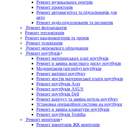
Ремонт музикальних центрів
Ремонт проекторів
Ремонт автомагнітол та підсилювачів для
авто
Ремонт аудіо-підсилювачів та ресиверів
Ремонт фотоапаратів
Ремонт тепловізорів
Ремонт квадрокоптерів та дронів
Ремонт телевізорів
Ремонт мережевого обладнання
Ремонт ноутбуків
+
Ремонт материнських плат ноутбуків
Ремонт и заміна жорсткого диску ноутбуків
Модернізація (апгрейд) ноутбуків
Ремонт матриці ноутбуку
Ремонт мостів материнської плати ноутбуків
Ремонт ноутбуків Acer
Ремонт ноутбуків ASUS
Ремонт ноутбуків Dell
Ремонт корпусу та заміна петель ноутбуку
Установка операційної системи на ноутбуки
Ремонт и заміна клавіатури ноутбуків
Ремонт ноутбуків Toshiba
Ремонт моніторів
+
Ремонт інверторів ЖК моніторів