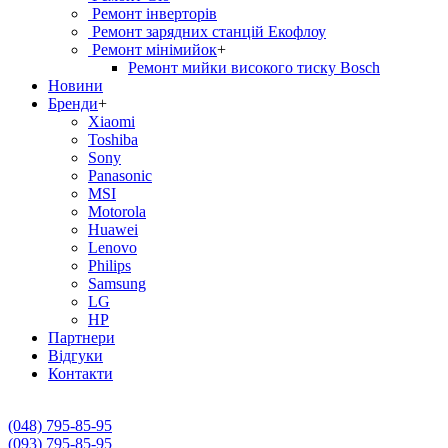
Ремонт інверторів
Ремонт зарядних станцій Екофлоу
Ремонт мiнiмийок
+
Ремонт мийки високого тиску Bosch
Новини
Бренди
+
Xiaomi
Toshiba
Sony
Panasonic
MSI
Motorola
Huawei
Lenovo
Philips
Samsung
LG
HP
Партнери
Вiдгуки
Контакти
(048) 795-85-95
(093) 795-85-95