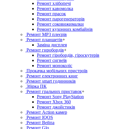
Ремонт хлiбопечi
Ремонт кавомолка
Ремонт прасок
Ремонт парогенераторiв
Ремонт соковижималки
Ремонт кухонних комбайнів
Ремонт MP3 плеєрів
Ремонт планшетів
+
Заміна дисплея
Ремонт гиробордiв
+
Ремонт гіробордів, гіроскутерів
Ремонт сигвеїв
Ремонт моноколіс
Прокачка мобільних пристроїв
Ремонт електронних книг
Ремонт smart годинників
Збірка ПК
Ремонт гральних приставок
+
Ремонт Sony PlayStation
Ремонт Xbox 360
Ремонт джойстиків
Ремонт Action камер
Ремонт IQOS
Ремонт Вейпа
Ремонт Glo