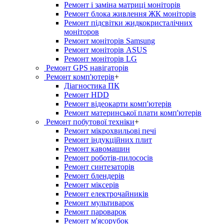
Ремонт і заміна матриці моніторів
Ремонт блока живлення ЖК моніторів
Ремонт підсвітки жидкокристалічних
моніторов
Ремонт моніторів Samsung
Ремонт моніторів ASUS
Ремонт моніторів LG
Ремонт GPS навігаторів
Ремонт комп'ютерів
+
Діагностика ПК
Ремонт HDD
Ремонт відеокарти комп'ютерів
Ремонт материнської плати комп'ютерів
Ремонт побутової техніки
+
Ремонт мікрохвильові печі
Ремонт індукційних плит
Ремонт кавомашин
Ремонт роботів-пилососів
Ремонт синтезаторів
Ремонт блендерiв
Ремонт мiксерiв
Ремонт електрочайників
Ремонт мультиварок
Ремонт пароварок
Ремонт м'ясорубок