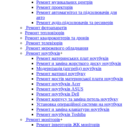
Ремонт музикальних центрів
Ремонт проекторів
Ремонт автомагнітол та підсилювачів для
авто
Ремонт аудіо-підсилювачів та ресиверів
Ремонт фотоапаратів
Ремонт тепловізорів
Ремонт квадрокоптерів та дронів
Ремонт телевізорів
Ремонт мережевого обладнання
Ремонт ноутбуків
+
Ремонт материнських плат ноутбуків
Ремонт и заміна жорсткого диску ноутбуків
Модернізація (апгрейд) ноутбуків
Ремонт матриці ноутбуку
Ремонт мостів материнської плати ноутбуків
Ремонт ноутбуків Acer
Ремонт ноутбуків ASUS
Ремонт ноутбуків Dell
Ремонт корпусу та заміна петель ноутбуку
Установка операційної системи на ноутбуки
Ремонт и заміна клавіатури ноутбуків
Ремонт ноутбуків Toshiba
Ремонт моніторів
+
Ремонт інверторів ЖК моніторів