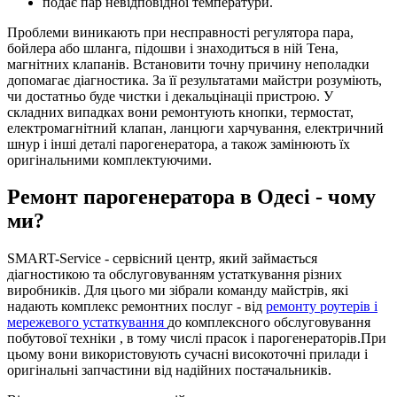
подає пар невідповідної температури.
Проблеми виникають при несправності регулятора пара,
бойлера або шланга, підошви і знаходиться в ній Тена,
магнітних клапанів. Встановити точну причину неполадки
допомагає діагностика. За її результатами майстри розуміють,
чи достатньо буде чистки і декальцінаціі пристрою. У
складних випадках вони ремонтують кнопки, термостат,
електромагнітний клапан, ланцюги харчування, електричний
шнур і інші деталі парогенератора, а також замінюють їх
оригінальними комплектуючими.
Ремонт парогенератора в Одесі - чому
ми?
SMART-Service - сервісний центр, який займається
діагностикою та обслуговуванням устаткування різних
виробників. Для цього ми зібрали команду майстрів, які
надають комплекс ремонтних послуг - від
ремонту роутерів і
мережевого устаткування
до комплексного обслуговування
побутової техніки , в тому числі прасок і парогенераторів.При
цьому вони використовують сучасні високоточні прилади і
оригінальні запчастини від надійних постачальників.