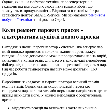
Однак, як і інша побутова техніка, парогенератори не
захищені від природного зносу і внутрішніх збоїв, що
знижують їх продуктивність. Відновити її готові майстра
сервісного центру SMART-Service. Ми займаємося
ремонтом
побутової техніки
з виїздом по Одесі.
Коли ремонт парових прасок -
альтернатива купівлі нового праски
Виходячи з назви, парогенератор - система, яка генерує пар,
який швидко проникає в волокна тканини і розгладжує
складки. З його допомогою можна пропрасувати навіть виріб,
складений у кілька разів. Для цього в конструкції передбачені
бойлер, відпарюєте насадка і шланг, через який подається пар.
Під час роботи температура нагріву може досягати +160
градусів.
Виробники закладають в парогенератори великий термін
експлуатації. Однак навіть якщо пристрій перестало
генерувати пар, включатися або нормально нагріватися, це не
привід викидати його. У кожної неполадки є обґрунтована
причина:
відсутність реакції на включення часто викликано