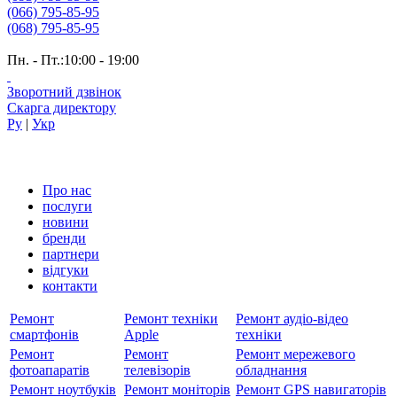
(066) 795-85-95
(068) 795-85-95
Пн. - Пт.:10:00 - 19:00
Зворотний дзвінок
Скарга директору
Ру
|
Укр
Про нас
послуги
новини
бренди
партнери
вiдгуки
контакти
Ремонт
Ремонт техніки
Ремонт аудіо-відео
смартфонів
Apple
техніки
Ремонт
Ремонт
Ремонт мережевого
фотоапаратів
телевізорів
обладнання
Ремонт ноутбуків
Ремонт моніторів
Ремонт GPS навигаторів