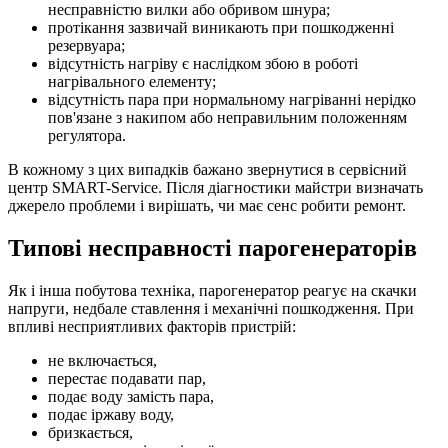
несправністю вилки або обривом шнура;
протікання зазвичай виникають при пошкодженні
резервуара;
відсутність нагріву є наслідком збою в роботі
нагрівального елементу;
відсутність пара при нормальному нагріванні нерідко
пов'язане з накипом або неправильним положенням
регулятора.
В кожному з цих випадків бажано звернутися в сервісний
центр SMART-Service. Після діагностики майстри визначать
джерело проблеми і вирішать, чи має сенс робити ремонт.
Типові несправності парогенераторів
Як і інша побутова техніка, парогенератор реагує на скачки
напруги, недбале ставлення і механічні пошкодження. При
впливі несприятливих факторів пристрій:
не включається,
перестає подавати пар,
подає воду замість пара,
подає іржаву воду,
бризкається,