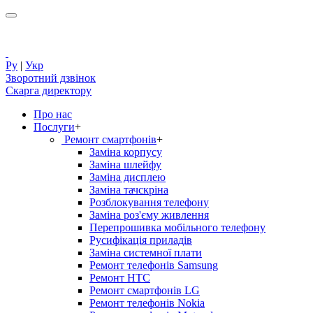
Ру
|
Укр
Зворотний дзвінок
Скарга директору
Про нас
Послуги
+
Ремонт смартфонів
+
Заміна корпусу
Заміна шлейфу
Заміна дисплею
Заміна тачскріна
Розблокування телефону
Заміна роз'єму живлення
Перепрошивка мобільного телефону
Русифікація приладів
Заміна системної плати
Ремонт телефонів Samsung
Ремонт HTC
Ремонт смартфонів LG
Ремонт телефонів Nokia