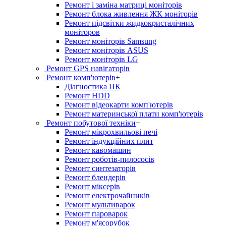
Ремонт і заміна матриці моніторів
Ремонт блока живлення ЖК моніторів
Ремонт підсвітки жидкокристалічних
моніторов
Ремонт моніторів Samsung
Ремонт моніторів ASUS
Ремонт моніторів LG
Ремонт GPS навігаторів
Ремонт комп'ютерів
+
Діагностика ПК
Ремонт HDD
Ремонт відеокарти комп'ютерів
Ремонт материнської плати комп'ютерів
Ремонт побутової техніки
+
Ремонт мікрохвильові печі
Ремонт індукційних плит
Ремонт кавомашин
Ремонт роботів-пилососів
Ремонт синтезаторів
Ремонт блендерiв
Ремонт мiксерiв
Ремонт електрочайників
Ремонт мультиварок
Ремонт пароварок
Ремонт м'ясорубок