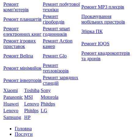
Ремонт
Ремонт побутової
Ремонт MP3 плеєрів
комп'ютерів
техніки
Ремонт
Прокачування
Ремонт планшетів
гіробордів
мобільних пристроїв
Ремонт
Ремонт smart
Збірка ПК
електронних книг
годинників
Ремонт ігрових
Ремонт Action
Ремонт IQOS
приставок
камер
Ремонт квадрокоптерів
Ремонт Вейпа
Ремонт Glo
та дронів
Ремонт
Ремонт мiнiмийок
тепловізорів
Ремонт зарядних
Ремонт інверторів
станцій
Xiaomi
Toshiba
Sony
Panasonic
MSI
Motorola
Huawei
Lenovo
Phitdps
Lenovo
Phitdps
LG
Samsung
HP
Головна
Послуги