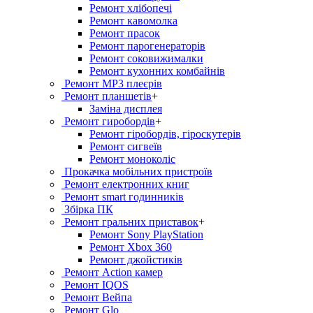
Ремонт хлiбопечi
Ремонт кавомолка
Ремонт прасок
Ремонт парогенераторiв
Ремонт соковижималки
Ремонт кухонних комбайнів
Ремонт MP3 плеєрів
Ремонт планшетів
+
Заміна дисплея
Ремонт гиробордiв
+
Ремонт гіробордів, гіроскутерів
Ремонт сигвеїв
Ремонт моноколіс
Прокачка мобільних пристроїв
Ремонт електронних книг
Ремонт smart годинників
Збірка ПК
Ремонт гральних приставок
+
Ремонт Sony PlayStation
Ремонт Xbox 360
Ремонт джойстиків
Ремонт Action камер
Ремонт IQOS
Ремонт Вейпа
Ремонт Glo