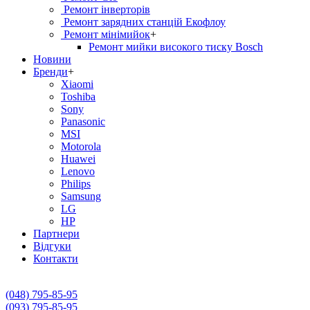
Ремонт інверторів
Ремонт зарядних станцій Екофлоу
Ремонт мiнiмийок
+
Ремонт мийки високого тиску Bosch
Новини
Бренди
+
Xiaomi
Toshiba
Sony
Panasonic
MSI
Motorola
Huawei
Lenovo
Philips
Samsung
LG
HP
Партнери
Вiдгуки
Контакти
(048) 795-85-95
(093) 795-85-95