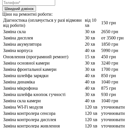
Ціни на ремонтні роботи:
Діагностика (оплачується у разі відмови
від 10
150 грн
від роботи)
хв
Заміна скла
30 хв
2650 грн
Заміна дисплея
30 хв
от 3500 грн
Заміна акумулятора
20 хв
1850 грн
Заміна корпуса
40 хв
5990 грн
Оновлення (програмний ремонт)
15 хв
450 грн
Заміна основної камери
30 хв
3240 грн
Заміна фронтальної камери
30 хв
1700 грн
Заміна шлейфа зарядки
40 хв
850 грн
Заміна динаміка
40 хв
1040 грн
Заміна мікрофона
40 хв
875 грн
Заміна шлейфа кнопок гучності
30 хв
930 грн
Заміна скла камери
40 хв
1040 грн
Заміна WI-Fi модуля
120 хв
уточнювати
Заміна контролера сенсора
120 хв
уточнювати
Заміна контролера дисплея
120 хв
уточнювати
Заміна контролера живлення
120 хв
уточнювати