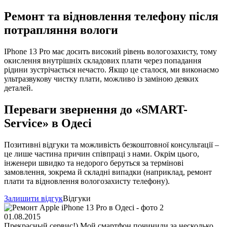
Ремонт та відновлення телефону після
потрапляння вологи
IPhone 13 Pro має досить високий рівень вологозахисту, тому
окислення внутрішніх складових плати через попадання
рідини зустрічається нечасто. Якщо це сталося, ми виконаємо
ультразвукову чистку плати, можливо із заміною деяких
деталей.
Переваги звернення до «SMART-
Service» в Одесі
Позитивні відгуки та можливість безкоштовної консультації –
це лише частина причин співпраці з нами. Окрім цього,
інженери швидко та недорого беруться за термінові
замовлення, зокрема й складні випадки (наприклад, ремонт
плати та відновлення вологозахисту телефону).
Залишити відгук
Відгуки
01.08.2015
Прекрасный сервис!) Мой смартфон починили за несколько