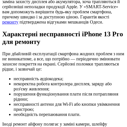
заміна захисту дисплея або акумулятора, хоча трапляються й
серйозніші неполадки продукції Apple. У «SMART-Service»
вам допоможуть вирішити будь-яку проблем смартфона,
причому швидко і за доступною ціною. Гарантія якості
ремонту
підтверджена відгуками мешканців Одеси.
Характерні несправності iPhone 13 Pro
для ремонту
При дбайливій експлуатації смартфона жодних проблем з ним
не виникатиме, а все, що потрібно — періодично змінювати
захисне покриття на екрані. Серйозні поломки трапляються
рідше, і зазвичай це:
несправність аудіокодека;
некоректна робота контролера дисплея, заряду або
роз'єму живлення;
порушення функціонування плати після потрапляння
рідини;
несправності антени для Wi-Fi або кнопки увімкнення
пристрою;
необхідність перепаювання плати.
Іноді ремонт айфону полягає у заміні камери, шлейфу