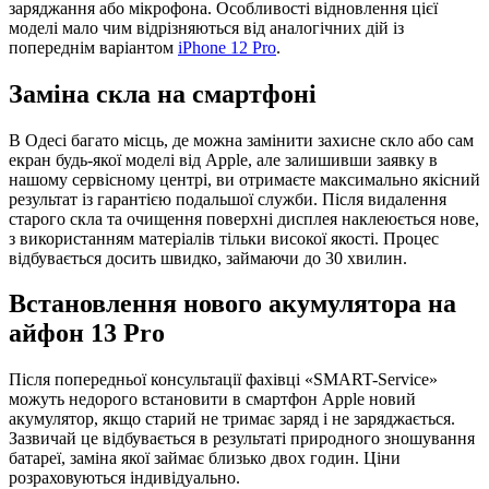
заряджання або мікрофона. Особливості відновлення цієї
моделі мало чим відрізняються від аналогічних дій із
попереднім варіантом
iPhone 12 Pro
.
Заміна скла на смартфоні
В Одесі багато місць, де можна замінити захисне скло або сам
екран будь-якої моделі від Apple, але залишивши заявку в
нашому сервісному центрі, ви отримаєте максимально якісний
результат із гарантією подальшої служби. Після видалення
старого скла та очищення поверхні дисплея наклеюється нове,
з використанням матеріалів тільки високої якості. Процес
відбувається досить швидко, займаючи до 30 хвилин.
Встановлення нового акумулятора на
айфон 13 Pro
Після попередньої консультації фахівці «SMART-Service»
можуть недорого встановити в смартфон Apple новий
акумулятор, якщо старий не тримає заряд і не заряджається.
Зазвичай це відбувається в результаті природного зношування
батареї, заміна якої займає близько двох годин. Ціни
розраховуються індивідуально.