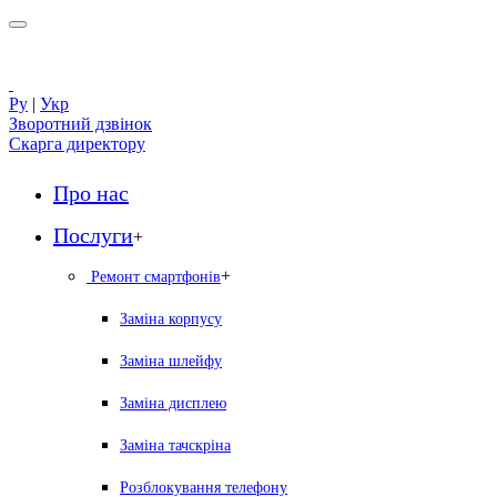
Ру
|
Укр
Зворотний дзвінок
Скарга директору
Про нас
Послуги
+
+
Ремонт смартфонів
Заміна корпусу
Заміна шлейфу
Заміна дисплею
Заміна тачскріна
Розблокування телефону