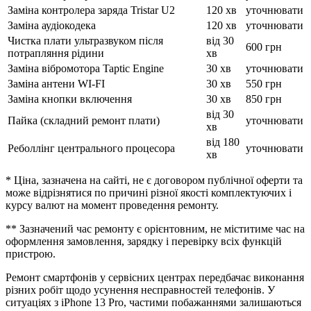
Заміна контролера заряда Tristar U2
120 хв
уточнювати
Заміна аудіокодека
120 хв
уточнювати
Чистка плати ультразвуком після
від 30
600 грн
потрапляння рідини
хв
Заміна вібромотора Taptic Engine
30 хв
уточнювати
Заміна антени WI-FI
30 хв
550 грн
Заміна кнопки включення
30 хв
850 грн
від 30
Пайка (складний ремонт плати)
уточнювати
хв
від 180
Реболлінг центрального процесора
уточнювати
хв
* Ціна, зазначена на сайті, не є договором публічної оферти та
може відрізнятися по причині різної якості комплектуючих і
курсу валют на момент проведення ремонту.
** Зазначений час ремонту є орієнтовним, не міститиме час на
оформлення замовлення, зарядку і перевірку всіх функцій
пристрою.
Ремонт смартфонів у сервісних центрах передбачає виконання
різних робіт щодо усунення несправностей телефонів. У
ситуаціях з iPhone 13 Pro, частими побажаннями залишаються