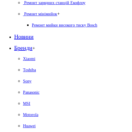
Ремонт зарядних станцій Екофлоу
+
Ремонт мiнiмийок
Ремонт мийки високого тиску Bosch
Новини
Бренди
+
Xiaomi
Toshiba
Sony
Panasonic
MSI
Motorola
Huawei