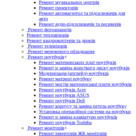
Ремонт музикальних центрів
Ремонт проекторів
Ремонт автомагнітол та підсилювачів для
авто
Ремонт аудіо-підсилювачів та ресиверів
Ремонт фотоапаратів
Ремонт тепловізорів
Ремонт квадрокоптерів та дронів
Ремонт телевізорів
Ремонт мережевого обладнання
Ремонт ноутбуків
+
Ремонт материнських плат ноутбуків
Ремонт и заміна жорсткого диску ноутбуків
Модернізація (апгрейд) ноутбуків
Ремонт матриці ноутбуку
Ремонт мостів материнської плати ноутбуків
Ремонт ноутбуків Acer
Ремонт ноутбуків ASUS
Ремонт ноутбуків Dell
Ремонт корпусу та заміна петель ноутбуку
Установка операційної системи на ноутбуки
Ремонт и заміна клавіатури ноутбуків
Ремонт ноутбуків Toshiba
Ремонт моніторів
+
Ремонт інверторів ЖК моніторів