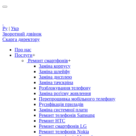
Ру
|
Укр
Зворотний дзвінок
Скарга директору
Про нас
Послуги
+
Ремонт смартфонів
+
Заміна корпусу
Заміна шлейфу
Заміна дисплею
Заміна тачскріна
Розблокування телефону
Заміна роз'єму живлення
Перепрошивка мобільного телефону
Русифікація приладів
Заміна системної плати
Ремонт телефонів Samsung
Ремонт HTC
Ремонт смартфонів LG
Ремонт телефонів Nokia