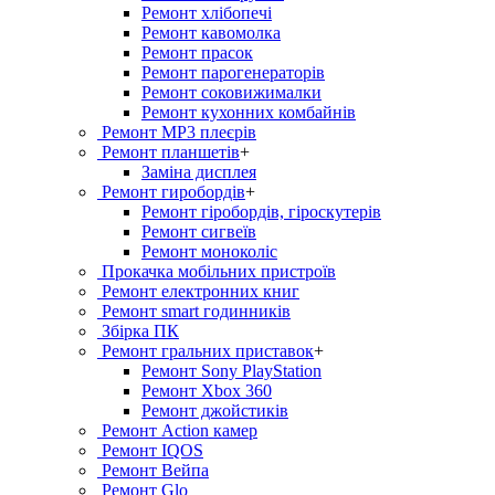
Ремонт хлiбопечi
Ремонт кавомолка
Ремонт прасок
Ремонт парогенераторiв
Ремонт соковижималки
Ремонт кухонних комбайнів
Ремонт MP3 плеєрів
Ремонт планшетів
+
Заміна дисплея
Ремонт гиробордiв
+
Ремонт гіробордів, гіроскутерів
Ремонт сигвеїв
Ремонт моноколіс
Прокачка мобільних пристроїв
Ремонт електронних книг
Ремонт smart годинників
Збірка ПК
Ремонт гральних приставок
+
Ремонт Sony PlayStation
Ремонт Xbox 360
Ремонт джойстиків
Ремонт Action камер
Ремонт IQOS
Ремонт Вейпа
Ремонт Glo