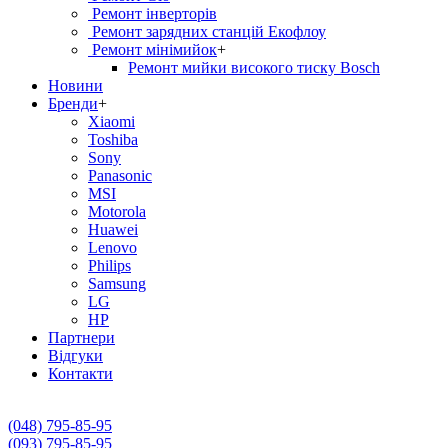
Ремонт інверторів
Ремонт зарядних станцій Екофлоу
Ремонт мiнiмийок
+
Ремонт мийки високого тиску Bosch
Новини
Бренди
+
Xiaomi
Toshiba
Sony
Panasonic
MSI
Motorola
Huawei
Lenovo
Philips
Samsung
LG
HP
Партнери
Вiдгуки
Контакти
(048) 795-85-95
(093) 795-85-95