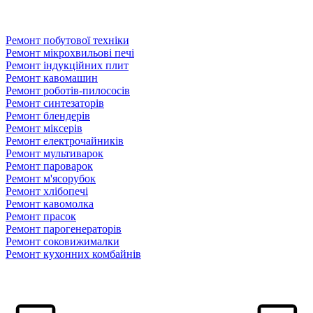
Ремонт побутової техніки
Ремонт мікрохвильові печі
Ремонт індукційних плит
Ремонт кавомашин
Ремонт роботів-пилососів
Ремонт синтезаторів
Ремонт блендерiв
Ремонт мiксерiв
Ремонт електрочайників
Ремонт мультиварок
Ремонт пароварок
Ремонт м'ясорубок
Ремонт хлiбопечi
Ремонт кавомолка
Ремонт прасок
Ремонт парогенераторiв
Ремонт соковижималки
Ремонт кухонних комбайнів