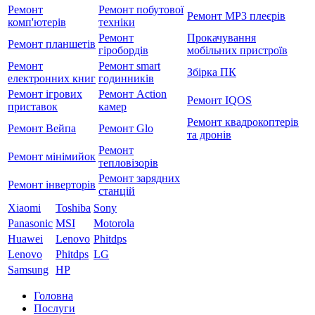
Ремонт
Ремонт побутової
Ремонт MP3 плеєрів
комп'ютерів
техніки
Ремонт
Прокачування
Ремонт планшетів
гіробордів
мобільних пристроїв
Ремонт
Ремонт smart
Збірка ПК
електронних книг
годинників
Ремонт ігрових
Ремонт Action
Ремонт IQOS
приставок
камер
Ремонт квадрокоптерів
Ремонт Вейпа
Ремонт Glo
та дронів
Ремонт
Ремонт мiнiмийок
тепловізорів
Ремонт зарядних
Ремонт інверторів
станцій
Xiaomi
Toshiba
Sony
Panasonic
MSI
Motorola
Huawei
Lenovo
Phitdps
Lenovo
Phitdps
LG
Samsung
HP
Головна
Послуги