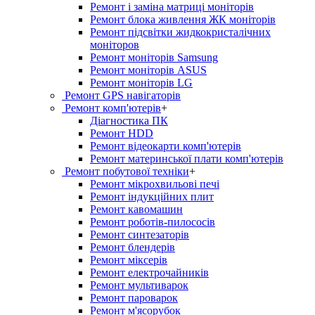
Ремонт і заміна матриці моніторів
Ремонт блока живлення ЖК моніторів
Ремонт підсвітки жидкокристалічних
моніторов
Ремонт моніторів Samsung
Ремонт моніторів ASUS
Ремонт моніторів LG
Ремонт GPS навігаторів
Ремонт комп'ютерів
+
Діагностика ПК
Ремонт HDD
Ремонт відеокарти комп'ютерів
Ремонт материнської плати комп'ютерів
Ремонт побутової техніки
+
Ремонт мікрохвильові печі
Ремонт індукційних плит
Ремонт кавомашин
Ремонт роботів-пилососів
Ремонт синтезаторів
Ремонт блендерiв
Ремонт мiксерiв
Ремонт електрочайників
Ремонт мультиварок
Ремонт пароварок
Ремонт м'ясорубок