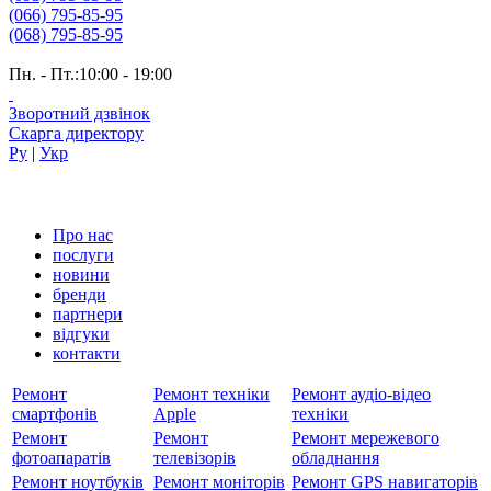
(066) 795-85-95
(068) 795-85-95
Пн. - Пт.:10:00 - 19:00
Зворотний дзвінок
Скарга директору
Ру
|
Укр
Про нас
послуги
новини
бренди
партнери
вiдгуки
контакти
Ремонт
Ремонт техніки
Ремонт аудіо-відео
смартфонів
Apple
техніки
Ремонт
Ремонт
Ремонт мережевого
фотоапаратів
телевізорів
обладнання
Ремонт ноутбуків
Ремонт моніторів
Ремонт GPS навигаторів