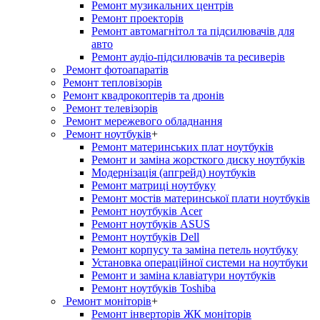
Ремонт музикальних центрів
Ремонт проекторів
Ремонт автомагнітол та підсилювачів для
авто
Ремонт аудіо-підсилювачів та ресиверів
Ремонт фотоапаратів
Ремонт тепловізорів
Ремонт квадрокоптерів та дронів
Ремонт телевізорів
Ремонт мережевого обладнання
Ремонт ноутбуків
+
Ремонт материнських плат ноутбуків
Ремонт и заміна жорсткого диску ноутбуків
Модернізація (апгрейд) ноутбуків
Ремонт матриці ноутбуку
Ремонт мостів материнської плати ноутбуків
Ремонт ноутбуків Acer
Ремонт ноутбуків ASUS
Ремонт ноутбуків Dell
Ремонт корпусу та заміна петель ноутбуку
Установка операційної системи на ноутбуки
Ремонт и заміна клавіатури ноутбуків
Ремонт ноутбуків Toshiba
Ремонт моніторів
+
Ремонт інверторів ЖК моніторів