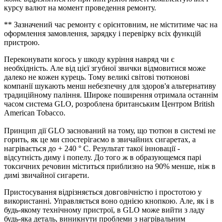
курсу валют на момент проведення ремонту.
** Зазначений час ремонту є орієнтовним, не міститиме час на
оформлення замовлення, зарядку і перевірку всіх функцій
пристрою.
Переконувати когось у шкоду куріння навряд чи є
необхідність. Але від цієї згубної звички відмовитися може
далеко не кожен курець. Тому великі світові тютюнові
компанії шукають менш небезпечну для здоров'я альтернативу
традиційному паління. Широке поширення отримала останнім
часом система GLO, розроблена британським Центром British
American Tobacco.
Принцип дії GLO заснований на тому, що тютюн в системі не
горить, як це ми спостерігаємо в звичайних сигаретах, а
нагрівається до + 240 ° C. Результат такої інновації -
відсутність диму і попелу. До того ж в образующемся парі
токсичних речовин міститься приблизно на 90% менше, ніж в
димі звичайної сигарети.
Пристосування відрізняється довговічністю і простотою у
використанні. Управляється воно однією кнопкою. Але, як і в
будь-якому технічному пристрої, в GLO може вийти з ладу
будь-яка деталь, виникнути проблеми з нагрівальним