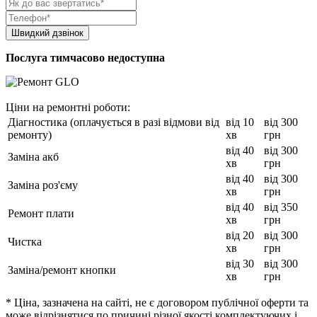
Послуга тимчасово недоступна
Ціни на ремонтні роботи:
Діагностика (оплачується в разі відмови від
від 10
від 300
ремонту)
хв
грн
від 40
від 300
Заміна акб
хв
грн
від 40
від 300
Заміна роз'єму
хв
грн
від 40
від 350
Ремонт плати
хв
грн
від 20
від 300
Чистка
хв
грн
від 30
від 300
Заміна/ремонт кнопки
хв
грн
* Ціна, зазначена на сайті, не є договором публічної оферти та
може відрізнятися по причині різної якості комплектуючих і