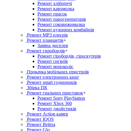
Ремонт хлiбопечi
Ремонт кавомолка
Ремонт прасок
Ремонт парогенераторiв
Ремонт соковижималки
Ремонт кухонних комбайнів
Ремонт MP3 плеєрів
Ремонт планшетів
+
Заміна дисплея
Ремонт гиробордiв
+
Ремонт гіробордів, гіроскутерів
Ремонт сигвеїв
Ремонт моноколіс
Прокачка мобільних пристроїв
Ремонт електронних книг
Ремонт smart годинників
Збірка ПК
Ремонт гральних приставок
+
Ремонт Sony PlayStation
Ремонт Xbox 360
Ремонт джойстиків
Ремонт Action камер
Ремонт IQOS
Ремонт Вейпа
Ремонт Glo