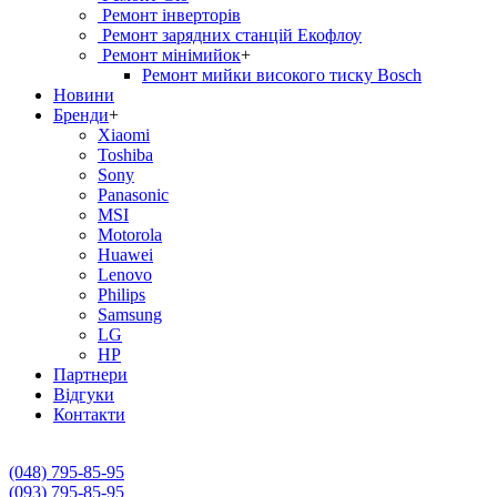
Ремонт інверторів
Ремонт зарядних станцій Екофлоу
Ремонт мiнiмийок
+
Ремонт мийки високого тиску Bosch
Новини
Бренди
+
Xiaomi
Toshiba
Sony
Panasonic
MSI
Motorola
Huawei
Lenovo
Philips
Samsung
LG
HP
Партнери
Вiдгуки
Контакти
(048) 795-85-95
(093) 795-85-95