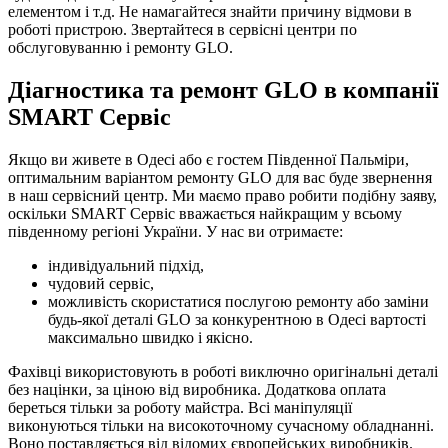
елементом і т.д. Не намагайтеся знайти причину відмови в
роботі пристрою. Звертайтеся в сервісні центри по
обслуговуванню і ремонту GLO.
Діагностика та ремонт GLO в компанії
SMART Сервіс
Якщо ви живете в Одесі або є гостем Південної Пальміри,
оптимальним варіантом ремонту GLO для вас буде звернення
в наш сервісний центр. Ми маємо право робити подібну заяву,
оскільки SMART Сервіс вважається найкращим у всьому
південному регіоні України. У нас ви отримаєте:
індивідуальний підхід,
чудовий сервіс,
можливість скористатися послугою ремонту або заміни
будь-якої деталі GLO за конкурентною в Одесі вартості
максимально швидко і якісно.
Фахівці використовують в роботі виключно оригінальні деталі
без націнки, за ціною від виробника. Додаткова оплата
береться тільки за роботу майстра. Всі маніпуляції
виконуються тільки на високоточному сучасному обладнанні.
Воно поставляється від відомих європейських виробників.