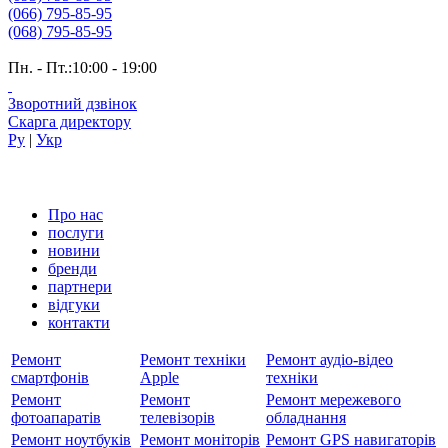
(066) 795-85-95
(068) 795-85-95
Пн. - Пт.:10:00 - 19:00
Зворотний дзвінок
Скарга директору
Ру
|
Укр
Про нас
послуги
новини
бренди
партнери
вiдгуки
контакти
Ремонт
Ремонт техніки
Ремонт аудіо-відео
смартфонів
Apple
техніки
Ремонт
Ремонт
Ремонт мережевого
фотоапаратів
телевізорів
обладнання
Ремонт ноутбуків
Ремонт моніторів
Ремонт GPS навигаторів