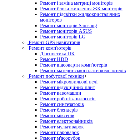
Ремонт і заміна матриці моніторів
Ремонт блока живлення ЖК моніторів
Ремонт підсвітки жидкокристалічних
моніторов
Ремонт моніторів Samsung
Ремонт моніторів ASUS
Ремонт моніторів LG
Ремонт GPS навігаторів
Ремонт комп'ютерів
+
Діагностика ПК
Ремонт HDD
Ремонт відеокарти комп'ютерів
Ремонт материнської плати комп'ютерів
Ремонт побутової техніки
+
Ремонт мікрохвильові печі
Ремонт індукційних плит
Ремонт кавомашин
Ремонт роботів-пилососів
Ремонт синтезаторів
Ремонт блендерiв
Ремонт мiксерiв
Ремонт електрочайників
Ремонт мультиварок
Ремонт пароварок
Ремонт м'ясорубок