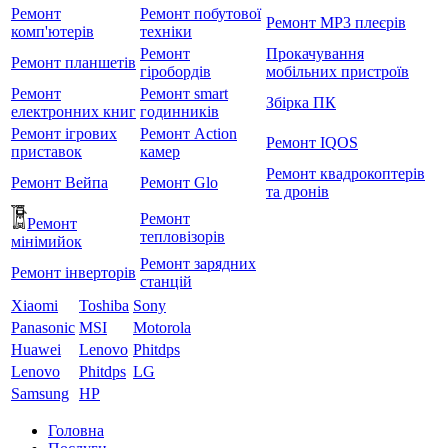
Ремонт
Ремонт побутової
Ремонт MP3 плеєрів
комп'ютерів
техніки
Ремонт
Прокачування
Ремонт планшетів
гіробордів
мобільних пристроїв
Ремонт
Ремонт smart
Збірка ПК
електронних книг
годинників
Ремонт ігрових
Ремонт Action
Ремонт IQOS
приставок
камер
Ремонт квадрокоптерів
Ремонт Вейпа
Ремонт Glo
та дронів
Ремонт
Ремонт
тепловізорів
мiнiмийок
Ремонт зарядних
Ремонт інверторів
станцій
Xiaomi
Toshiba
Sony
Panasonic
MSI
Motorola
Huawei
Lenovo
Phitdps
Lenovo
Phitdps
LG
Samsung
HP
Головна