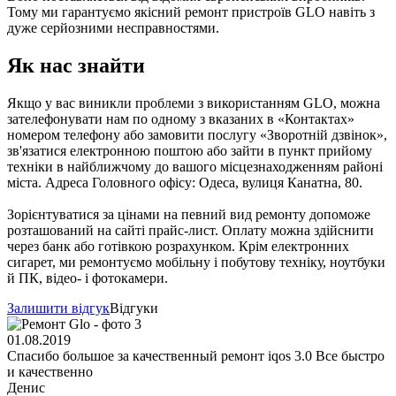
Тому ми гарантуємо якісний ремонт пристроїв GLO навіть з
дуже серйозними несправностями.
Як нас знайти
Якщо у вас виникли проблеми з використанням GLO, можна
зателефонувати нам по одному з вказаних в «Контактах»
номером телефону або замовити послугу «Зворотній дзвінок»,
зв'язатися електронною поштою або зайти в пункт прийому
техніки в найближчому до вашого місцезнаходженням районі
міста. Адреса Головного офісу: Одеса, вулиця Канатна, 80.
Зорієнтуватися за цінами на певний вид ремонту допоможе
розташований на сайті прайс-лист. Оплату можна здійснити
через банк або готівкою розрахунком. Крім електронних
сигарет, ми ремонтуємо мобільну і побутову техніку, ноутбуки
й ПК, відео- і фотокамери.
Залишити відгук
Відгуки
01.08.2019
Спасибо большое за качественный ремонт iqos 3.0 Все быстро
и качественно
Денис