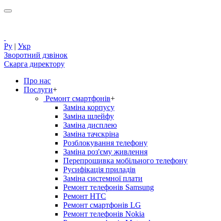
Ру
|
Укр
Зворотний дзвінок
Скарга директору
Про нас
Послуги
+
Ремонт смартфонів
+
Заміна корпусу
Заміна шлейфу
Заміна дисплею
Заміна тачскріна
Розблокування телефону
Заміна роз'єму живлення
Перепрошивка мобільного телефону
Русифікація приладів
Заміна системної плати
Ремонт телефонів Samsung
Ремонт HTC
Ремонт смартфонів LG
Ремонт телефонів Nokia