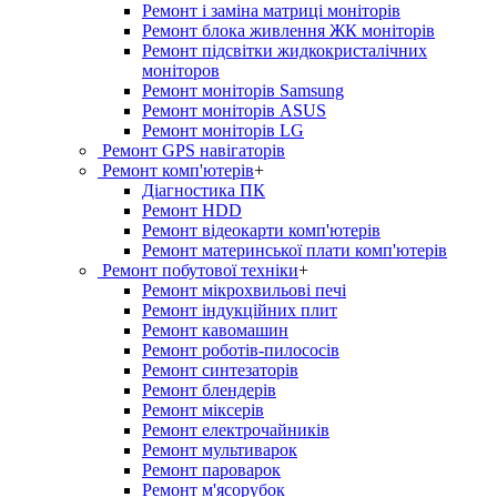
Ремонт і заміна матриці моніторів
Ремонт блока живлення ЖК моніторів
Ремонт підсвітки жидкокристалічних
моніторов
Ремонт моніторів Samsung
Ремонт моніторів ASUS
Ремонт моніторів LG
Ремонт GPS навігаторів
Ремонт комп'ютерів
+
Діагностика ПК
Ремонт HDD
Ремонт відеокарти комп'ютерів
Ремонт материнської плати комп'ютерів
Ремонт побутової техніки
+
Ремонт мікрохвильові печі
Ремонт індукційних плит
Ремонт кавомашин
Ремонт роботів-пилососів
Ремонт синтезаторів
Ремонт блендерiв
Ремонт мiксерiв
Ремонт електрочайників
Ремонт мультиварок
Ремонт пароварок
Ремонт м'ясорубок