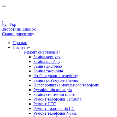
Ру
|
Укр
Зворотний дзвінок
Скарга директору
Про нас
Послуги
+
Ремонт смартфонів
+
Заміна корпусу
Заміна шлейфу
Заміна дисплею
Заміна тачскріна
Розблокування телефону
Заміна роз'єму живлення
Перепрошивка мобільного телефону
Русифікація приладів
Заміна системної плати
Ремонт телефонів Samsung
Ремонт HTC
Ремонт смартфонів LG
Ремонт телефонів Nokia