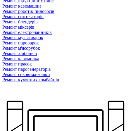
Ремонт індукційних плит
Ремонт кавомашин
Ремонт роботів-пилососів
Ремонт синтезаторів
Ремонт блендерiв
Ремонт мiксерiв
Ремонт електрочайників
Ремонт мультиварок
Ремонт пароварок
Ремонт м'ясорубок
Ремонт хлiбопечi
Ремонт кавомолка
Ремонт прасок
Ремонт парогенераторiв
Ремонт соковижималки
Ремонт кухонних комбайнів