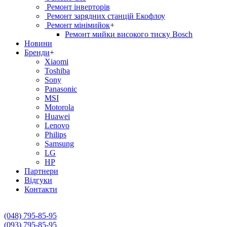
Ремонт інверторів
Ремонт зарядних станцій Екофлоу
Ремонт мiнiмийок
+
Ремонт мийки високого тиску Bosch
Новини
Бренди
+
Xiaomi
Toshiba
Sony
Panasonic
MSI
Motorola
Huawei
Lenovo
Philips
Samsung
LG
HP
Партнери
Вiдгуки
Контакти
(048) 795-85-95
(093) 795-85-95