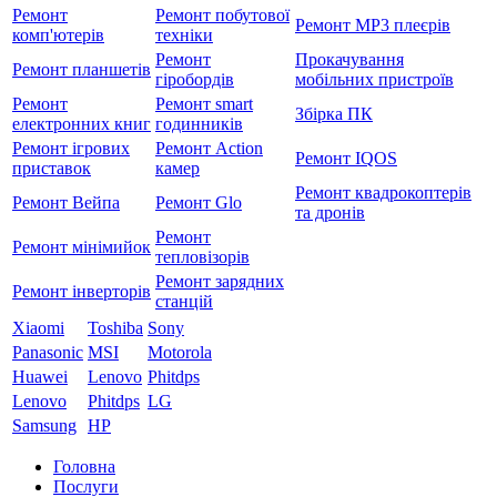
Ремонт
Ремонт побутової
Ремонт MP3 плеєрів
комп'ютерів
техніки
Ремонт
Прокачування
Ремонт планшетів
гіробордів
мобільних пристроїв
Ремонт
Ремонт smart
Збірка ПК
електронних книг
годинників
Ремонт ігрових
Ремонт Action
Ремонт IQOS
приставок
камер
Ремонт квадрокоптерів
Ремонт Вейпа
Ремонт Glo
та дронів
Ремонт
Ремонт мiнiмийок
тепловізорів
Ремонт зарядних
Ремонт інверторів
станцій
Xiaomi
Toshiba
Sony
Panasonic
MSI
Motorola
Huawei
Lenovo
Phitdps
Lenovo
Phitdps
LG
Samsung
HP
Головна
Послуги