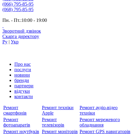
(066) 795-85-95
(068) 795-85-95
Пн. - Пт.:10:00 - 19:00
Зворотний дзвінок
Скарга директору
Ру
|
Укр
Про нас
послуги
новини
бренди
партнери
вiдгуки
контакти
Ремонт
Ремонт техніки
Ремонт аудіо-відео
смартфонів
Apple
техніки
Ремонт
Ремонт
Ремонт мережевого
фотоапаратів
телевізорів
обладнання
Ремонт ноутбуків
Ремонт моніторів
Ремонт GPS навигаторів