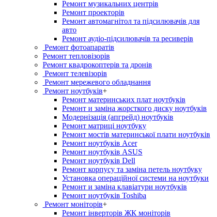
Ремонт музикальних центрів
Ремонт проекторів
Ремонт автомагнітол та підсилювачів для
авто
Ремонт аудіо-підсилювачів та ресиверів
Ремонт фотоапаратів
Ремонт тепловізорів
Ремонт квадрокоптерів та дронів
Ремонт телевізорів
Ремонт мережевого обладнання
Ремонт ноутбуків
+
Ремонт материнських плат ноутбуків
Ремонт и заміна жорсткого диску ноутбуків
Модернізація (апгрейд) ноутбуків
Ремонт матриці ноутбуку
Ремонт мостів материнської плати ноутбуків
Ремонт ноутбуків Acer
Ремонт ноутбуків ASUS
Ремонт ноутбуків Dell
Ремонт корпусу та заміна петель ноутбуку
Установка операційної системи на ноутбуки
Ремонт и заміна клавіатури ноутбуків
Ремонт ноутбуків Toshiba
Ремонт моніторів
+
Ремонт інверторів ЖК моніторів