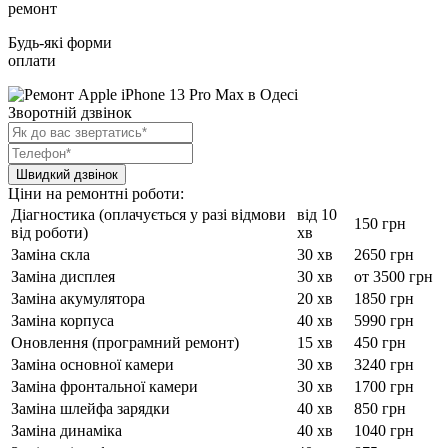
ремонт
Будь-які форми
оплати
Зворотній дзвінок
Ціни на ремонтні роботи:
Діагностика (оплачується у разі відмови
від 10
150 грн
від роботи)
хв
Заміна скла
30 хв
2650 грн
Заміна дисплея
30 хв
от 3500 грн
Заміна акумулятора
20 хв
1850 грн
Заміна корпуса
40 хв
5990 грн
Оновлення (програмний ремонт)
15 хв
450 грн
Заміна основної камери
30 хв
3240 грн
Заміна фронтальної камери
30 хв
1700 грн
Заміна шлейфа зарядки
40 хв
850 грн
Заміна динаміка
40 хв
1040 грн