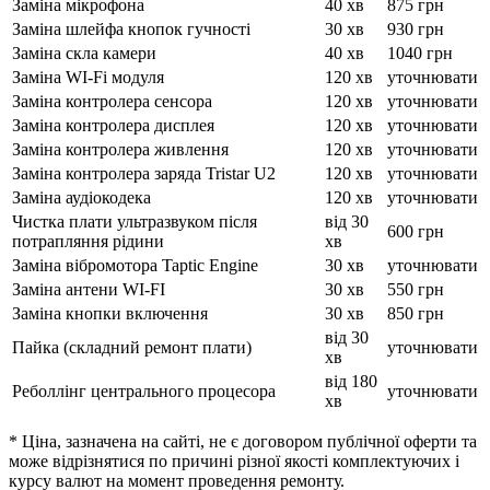
Заміна мікрофона
40 хв
875 грн
Заміна шлейфа кнопок гучності
30 хв
930 грн
Заміна скла камери
40 хв
1040 грн
Заміна WI-Fi модуля
120 хв
уточнювати
Заміна контролера сенсора
120 хв
уточнювати
Заміна контролера дисплея
120 хв
уточнювати
Заміна контролера живлення
120 хв
уточнювати
Заміна контролера заряда Tristar U2
120 хв
уточнювати
Заміна аудіокодека
120 хв
уточнювати
Чистка плати ультразвуком після
від 30
600 грн
потрапляння рідини
хв
Заміна вібромотора Taptic Engine
30 хв
уточнювати
Заміна антени WI-FI
30 хв
550 грн
Заміна кнопки включення
30 хв
850 грн
від 30
Пайка (складний ремонт плати)
уточнювати
хв
від 180
Реболлінг центрального процесора
уточнювати
хв
* Ціна, зазначена на сайті, не є договором публічної оферти та
може відрізнятися по причині різної якості комплектуючих і
курсу валют на момент проведення ремонту.