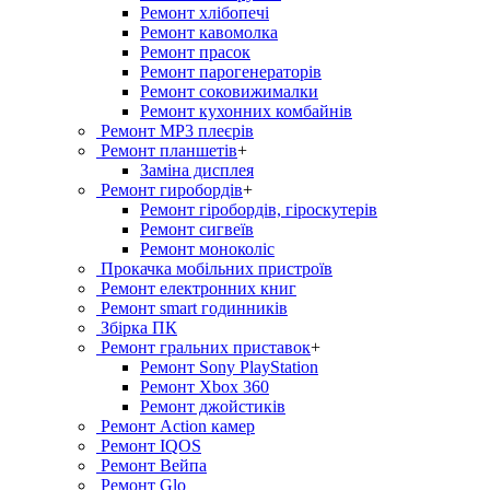
Ремонт хлiбопечi
Ремонт кавомолка
Ремонт прасок
Ремонт парогенераторiв
Ремонт соковижималки
Ремонт кухонних комбайнів
Ремонт MP3 плеєрів
Ремонт планшетів
+
Заміна дисплея
Ремонт гиробордiв
+
Ремонт гіробордів, гіроскутерів
Ремонт сигвеїв
Ремонт моноколіс
Прокачка мобільних пристроїв
Ремонт електронних книг
Ремонт smart годинників
Збірка ПК
Ремонт гральних приставок
+
Ремонт Sony PlayStation
Ремонт Xbox 360
Ремонт джойстиків
Ремонт Action камер
Ремонт IQOS
Ремонт Вейпа
Ремонт Glo