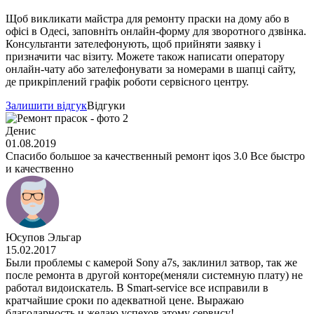
Щоб викликати майстра для ремонту праски на дому або в
офісі в Одесі, заповніть онлайн-форму для зворотного дзвінка.
Консультанти зателефонують, щоб прийняти заявку і
призначити час візиту. Можете також написати оператору
онлайн-чату або зателефонувати за номерами в шапці сайту,
де прикріплений графік роботи сервісного центру.
Залишити відгук
Відгуки
Денис
01.08.2019
Спасибо большое за качественный ремонт iqos 3.0 Все быстро
и качественно
Юсупов Эльгар
15.02.2017
Были проблемы с камерой Sony a7s, заклинил затвор, так же
после ремонта в другой конторе(меняли системную плату) не
работал видоискатель. В Smart-service все исправили в
кратчайшие сроки по адекватной цене. Выражаю
благодарность и желаю успехов этому сервису!