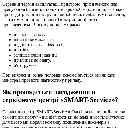
Середній термін експлуатації пристрою, призначеного для
прасування білизни, становить 5 років.Скоротити його можна
при недотриманні інструкції виробника, недбалому ставленні,
частих механічних впливах і використанні не за
призначенням. В цьому випадку праска:
не включається,
швидко вимикається,
недостатньо нагрівається,
протікає,
залишає сліди накипу,
прилипає до одягу,
б'є струмом.
При виявленні ознак поломки рекомендується викликати
майстра і провести діагностику приладу.
Як проводиться лагодження в
сервісному центрі «SMART-Service»?
Сервісний центр SMART-Service в Одесі надає повний список
ремонтних послуг - від діагностики до заміни комплектуючих.
Для цього ми зібрали команду досвідчених інженерів і
майстрів, які займаються
ремонтом ноутбуків
, побутової і