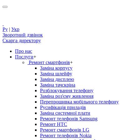
Ру
|
Укр
Зворотний дзвінок
Скарга директору
Про нас
Послуги
+
Ремонт смартфонів
+
Заміна корпусу
Заміна шлейфу
Заміна дисплею
Заміна тачскріна
Розблокування телефону
Заміна роз'єму живлення
Перепрошивка мобільного телефону
Русифікація приладів
Заміна системної плати
Ремонт телефонів Samsung
Ремонт HTC
Ремонт смартфонів LG
Ремонт телефонів Nokia