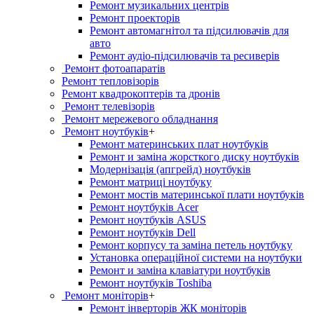
Ремонт музикальних центрів
Ремонт проекторів
Ремонт автомагнітол та підсилювачів для
авто
Ремонт аудіо-підсилювачів та ресиверів
Ремонт фотоапаратів
Ремонт тепловізорів
Ремонт квадрокоптерів та дронів
Ремонт телевізорів
Ремонт мережевого обладнання
Ремонт ноутбуків
+
Ремонт материнських плат ноутбуків
Ремонт и заміна жорсткого диску ноутбуків
Модернізація (апгрейд) ноутбуків
Ремонт матриці ноутбуку
Ремонт мостів материнської плати ноутбуків
Ремонт ноутбуків Acer
Ремонт ноутбуків ASUS
Ремонт ноутбуків Dell
Ремонт корпусу та заміна петель ноутбуку
Установка операційної системи на ноутбуки
Ремонт и заміна клавіатури ноутбуків
Ремонт ноутбуків Toshiba
Ремонт моніторів
+
Ремонт інверторів ЖК моніторів