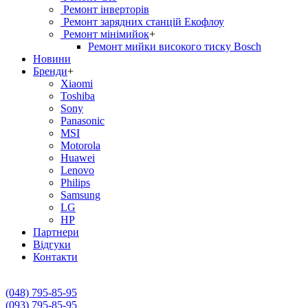
Ремонт інверторів
Ремонт зарядних станцій Екофлоу
Ремонт мiнiмийок
+
Ремонт мийки високого тиску Bosch
Новини
Бренди
+
Xiaomi
Toshiba
Sony
Panasonic
MSI
Motorola
Huawei
Lenovo
Philips
Samsung
LG
HP
Партнери
Вiдгуки
Контакти
(048) 795-85-95
(093) 795-85-95