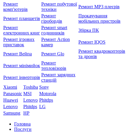
Ремонт
Ремонт побутової
Ремонт MP3 плеєрів
комп'ютерів
техніки
Ремонт
Прокачування
Ремонт планшетів
гіробордів
мобільних пристроїв
Ремонт
Ремонт smart
Збірка ПК
електронних книг
годинників
Ремонт ігрових
Ремонт Action
Ремонт IQOS
приставок
камер
Ремонт квадрокоптерів
Ремонт Вейпа
Ремонт Glo
та дронів
Ремонт
Ремонт мiнiмийок
тепловізорів
Ремонт зарядних
Ремонт інверторів
станцій
Xiaomi
Toshiba
Sony
Panasonic
MSI
Motorola
Huawei
Lenovo
Phitdps
Lenovo
Phitdps
LG
Samsung
HP
Головна
Послуги