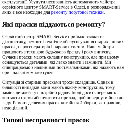
експлуатації. Усунути несправність допомагають майстра
сервісного центру SMART-Service в Одесі, в розпорядженні
яких є все необхідне для
ремонту побутової техніки
.
Які праски піддаються ремонту?
Сервісний центр SMART-Service приймає заявки на
діагностику, ремонт і технічне обслуговування старих і нових
прасок, парогенераторів і парових систем. Наші майстри
працюють з технікою будь-якого бренду і року випуску.
Сучасні праски мають складну конструкцію, але при цьому
оснащуються деталями, які легко знайти і замінити. Ми
співпрацюємо з надійними постачальниками, які надають нам
оригінальні комплектуючі.
Ситуація зі старими прасками трохи складніше. Однак в
більшості випадків вони мають якісну конструкцію, тому
заміна деталей тут потрібно рідше. Іноді досить перепаять
контакти схеми або очистити прилад, щоб повернути його до
ладу. Ремонт дешевих прасок китайської зборки, як правило,
недоцільний.
Типові несправності прасок