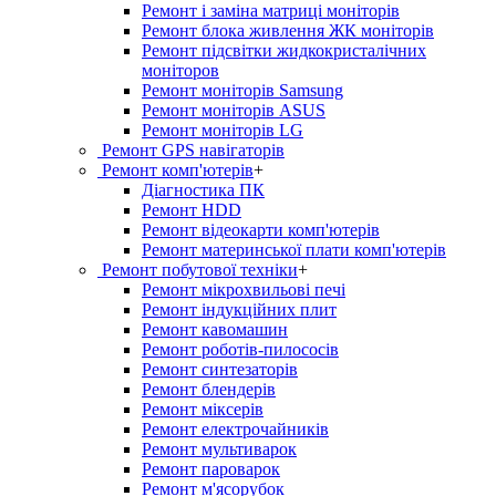
Ремонт і заміна матриці моніторів
Ремонт блока живлення ЖК моніторів
Ремонт підсвітки жидкокристалічних
моніторов
Ремонт моніторів Samsung
Ремонт моніторів ASUS
Ремонт моніторів LG
Ремонт GPS навігаторів
Ремонт комп'ютерів
+
Діагностика ПК
Ремонт HDD
Ремонт відеокарти комп'ютерів
Ремонт материнської плати комп'ютерів
Ремонт побутової техніки
+
Ремонт мікрохвильові печі
Ремонт індукційних плит
Ремонт кавомашин
Ремонт роботів-пилососів
Ремонт синтезаторів
Ремонт блендерiв
Ремонт мiксерiв
Ремонт електрочайників
Ремонт мультиварок
Ремонт пароварок
Ремонт м'ясорубок