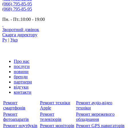
(066) 795-85-95
(068) 795-85-95
Пн. - Пт.:10:00 - 19:00
Зворотний дзвінок
Скарга директору
Ру
|
Укр
Про нас
послуги
новини
бренди
партнери
вiдгуки
контакти
Ремонт
Ремонт техніки
Ремонт аудіо-відео
смартфонів
Apple
техніки
Ремонт
Ремонт
Ремонт мережевого
фотоапаратів
телевізорів
обладнання
Ремонт ноутбуків
Ремонт моніторів
Ремонт GPS навигаторів