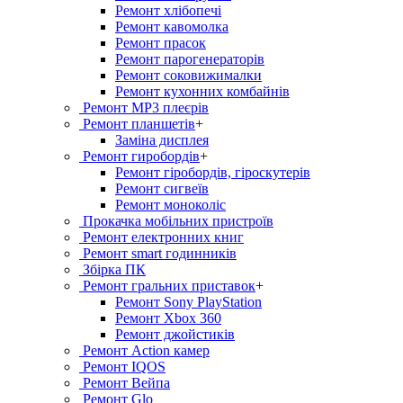
Ремонт хлiбопечi
Ремонт кавомолка
Ремонт прасок
Ремонт парогенераторiв
Ремонт соковижималки
Ремонт кухонних комбайнів
Ремонт MP3 плеєрів
Ремонт планшетів
+
Заміна дисплея
Ремонт гиробордiв
+
Ремонт гіробордів, гіроскутерів
Ремонт сигвеїв
Ремонт моноколіс
Прокачка мобільних пристроїв
Ремонт електронних книг
Ремонт smart годинників
Збірка ПК
Ремонт гральних приставок
+
Ремонт Sony PlayStation
Ремонт Xbox 360
Ремонт джойстиків
Ремонт Action камер
Ремонт IQOS
Ремонт Вейпа
Ремонт Glo