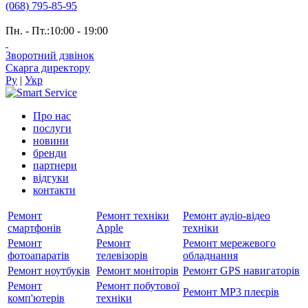
(068) 795-85-95
Пн. - Пт.:10:00 - 19:00
Зворотний дзвінок
Скарга директору
Ру
|
Укр
Про нас
послуги
новини
бренди
партнери
вiдгуки
контакти
Ремонт
Ремонт техніки
Ремонт аудіо-відео
смартфонів
Apple
техніки
Ремонт
Ремонт
Ремонт мережевого
фотоапаратів
телевізорів
обладнання
Ремонт ноутбуків
Ремонт моніторів
Ремонт GPS навигаторів
Ремонт
Ремонт побутової
Ремонт MP3 плеєрів
комп'ютерів
техніки