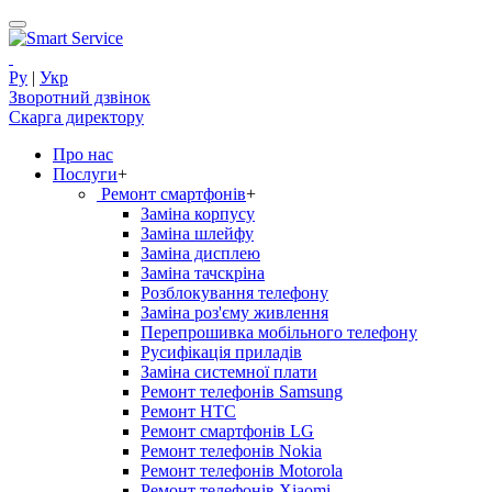
Ру
|
Укр
Зворотний дзвінок
Скарга директору
Про нас
Послуги
+
Ремонт смартфонів
+
Заміна корпусу
Заміна шлейфу
Заміна дисплею
Заміна тачскріна
Розблокування телефону
Заміна роз'єму живлення
Перепрошивка мобільного телефону
Русифікація приладів
Заміна системної плати
Ремонт телефонів Samsung
Ремонт HTC
Ремонт смартфонів LG
Ремонт телефонів Nokia
Ремонт телефонів Motorola
Ремонт телефонів Xiaomi