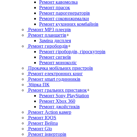
Ремонт кавомолка
Ремонт прасок
Ремонт парогенераторiв
Ремонт соковижималки
Ремонт кухонних комбайнів
Ремонт MP3 плеєрів
Ремонт планшетів
+
Заміна дисплея
Ремонт гиробордiв
+
Ремонт гіробордів, гіроскутерів
Ремонт сигвеїв
Ремонт моноколіс
Прокачка мобільних пристроїв
Ремонт електронних книг
Ремонт smart годинників
Збірка ПК
Ремонт гральних приставок
+
Ремонт Sony PlayStation
Ремонт Xbox 360
Ремонт джойстиків
Ремонт Action камер
Ремонт IQOS
Ремонт Вейпа
Ремонт Glo
Ремонт інверторів