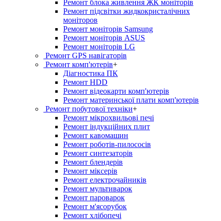
Ремонт блока живлення ЖК моніторів
Ремонт підсвітки жидкокристалічних
моніторов
Ремонт моніторів Samsung
Ремонт моніторів ASUS
Ремонт моніторів LG
Ремонт GPS навігаторів
Ремонт комп'ютерів
+
Діагностика ПК
Ремонт HDD
Ремонт відеокарти комп'ютерів
Ремонт материнської плати комп'ютерів
Ремонт побутової техніки
+
Ремонт мікрохвильові печі
Ремонт індукційних плит
Ремонт кавомашин
Ремонт роботів-пилососів
Ремонт синтезаторів
Ремонт блендерiв
Ремонт мiксерiв
Ремонт електрочайників
Ремонт мультиварок
Ремонт пароварок
Ремонт м'ясорубок
Ремонт хлiбопечi