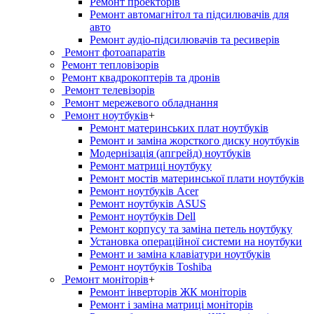
Ремонт проекторів
Ремонт автомагнітол та підсилювачів для
авто
Ремонт аудіо-підсилювачів та ресиверів
Ремонт фотоапаратів
Ремонт тепловізорів
Ремонт квадрокоптерів та дронів
Ремонт телевізорів
Ремонт мережевого обладнання
Ремонт ноутбуків
+
Ремонт материнських плат ноутбуків
Ремонт и заміна жорсткого диску ноутбуків
Модернізація (апгрейд) ноутбуків
Ремонт матриці ноутбуку
Ремонт мостів материнської плати ноутбуків
Ремонт ноутбуків Acer
Ремонт ноутбуків ASUS
Ремонт ноутбуків Dell
Ремонт корпусу та заміна петель ноутбуку
Установка операційної системи на ноутбуки
Ремонт и заміна клавіатури ноутбуків
Ремонт ноутбуків Toshiba
Ремонт моніторів
+
Ремонт інверторів ЖК моніторів
Ремонт і заміна матриці моніторів