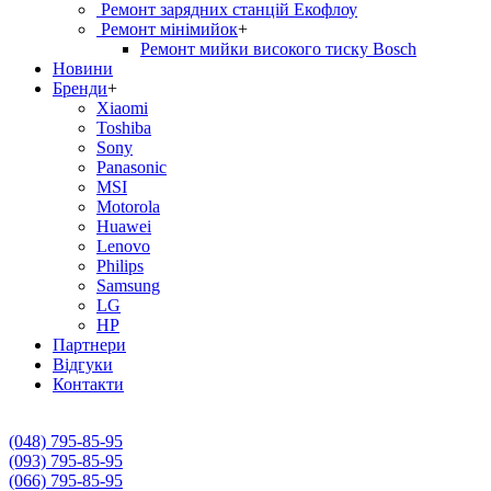
Ремонт зарядних станцій Екофлоу
Ремонт мiнiмийок
+
Ремонт мийки високого тиску Bosch
Новини
Бренди
+
Xiaomi
Toshiba
Sony
Panasonic
MSI
Motorola
Huawei
Lenovo
Philips
Samsung
LG
HP
Партнери
Вiдгуки
Контакти
(048) 795-85-95
(093) 795-85-95
(066) 795-85-95