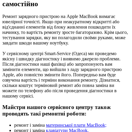
самостійно
Ремонт зарядного пристрою на Apple MacBook вимагає
ювелірної точністі. Якщо при неакуратному відкритті або
від'єднанні елементів від блоку живлення пошкодити їх
начинку, то вартість ремонту зросте багаторазово. Крім цього,
тестування зарядки, яку ви полагодили своїми руками, може
завдати шкоди вашому ноутбуку.
У сервісному центрі Smart-Service (Одеса) ми проведемо
якісну і швидку діагностику і виявимо джерело проблеми.
Після діагностики наші фахівці або запропонують вам
замінити елементи, що вийшли з ладу зарядного пристрою
Apple, або повністю змінити його. Попередньо вам буде
озвучена вартість і терміни виконання ремонту. Дізнатися,
скільки коштує терміновий ремонт або повна заміна ви
можете по телефону або після проведення діагностики в
нашому сервісі.
Майстри нашого сервісного центру також
проводять такі ремонтні роботи:
ремонт і заміна
материнської плати MacBook;
ремонт і заміна
клавіатури MacBook.