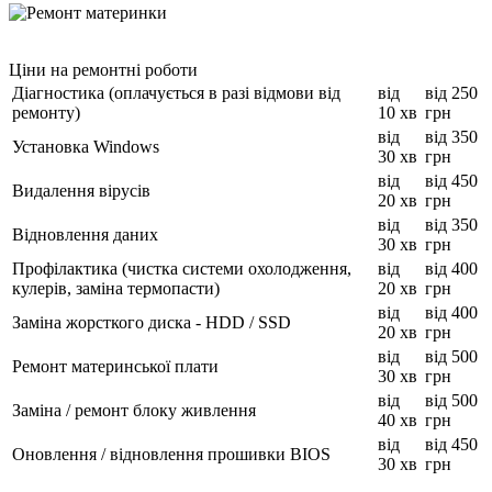
Ціни на ремонтні роботи
Діагностика (оплачується в разі відмови від
від
від 250
ремонту)
10 хв
грн
від
від 350
Установка Windows
30 хв
грн
від
від 450
Видалення вірусів
20 хв
грн
від
від 350
Відновлення даних
30 хв
грн
Профілактика (чистка системи охолодження,
від
від 400
кулерів, заміна термопасти)
20 хв
грн
від
від 400
Заміна жорсткого диска - HDD / SSD
20 хв
грн
від
від 500
Ремонт материнської плати
30 хв
грн
від
від 500
Заміна / ремонт блоку живлення
40 хв
грн
від
від 450
Оновлення / відновлення прошивки BIOS
30 хв
грн