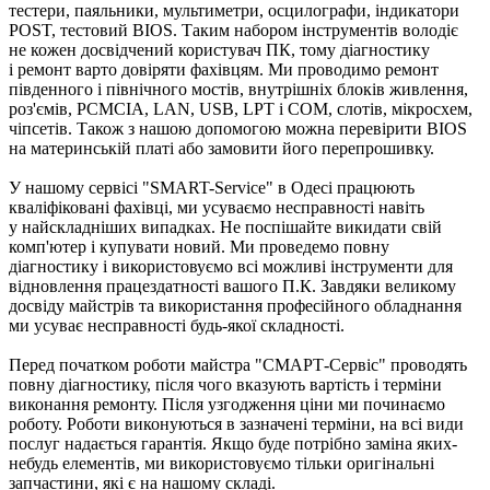
тестери, паяльники, мультиметри, осцилографи, індикатори
POST, тестовий BIOS. Таким набором інструментів володіє
не кожен досвідчений користувач ПК, тому діагностику
і ремонт варто довіряти фахівцям. Ми проводимо ремонт
південного і північного мостів, внутрішніх блоків живлення,
роз'ємів, PCMCIA, LAN, USB, LPT і COM, слотів, мікросхем,
чіпсетів. Також з нашою допомогою можна перевірити BIOS
на материнській платі або замовити його перепрошивку.
У нашому сервісі "SMART-Service" в Одесі працюють
кваліфіковані фахівці, ми усуваємо несправності навіть
у найскладніших випадках. Не поспішайте викидати свій
комп'ютер і купувати новий. Ми проведемо повну
діагностику і використовуємо всі можливі інструменти для
відновлення працездатності вашого П.К. Завдяки великому
досвіду майстрів та використання професійного обладнання
ми усуває несправності будь-якої складності.
Перед початком роботи майстра "СМАРТ-Сервіс" проводять
повну діагностику, після чого вказують вартість і терміни
виконання ремонту. Після узгодження ціни ми починаємо
роботу. Роботи виконуються в зазначені терміни, на всі види
послуг надається гарантія. Якщо буде потрібно заміна яких-
небудь елементів, ми використовуємо тільки оригінальні
запчастини, які є на нашому складі.