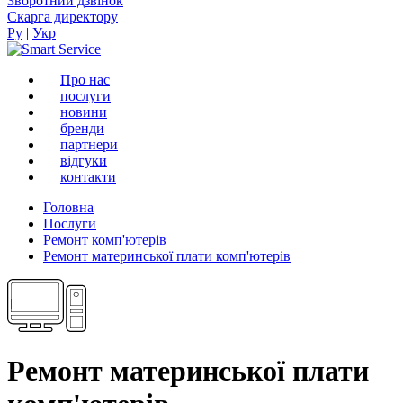
Зворотний дзвінок
Скарга директору
Ру
|
Укр
Про нас
послуги
новини
бренди
партнери
вiдгуки
контакти
Головна
Послуги
Ремонт комп'ютерів
Ремонт материнської плати комп'ютерів
Ремонт материнської плати