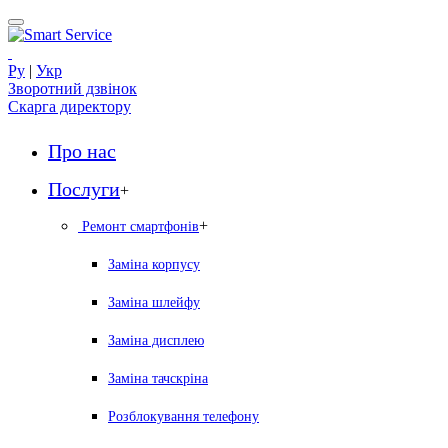
Ру
|
Укр
Зворотний дзвінок
Скарга директору
Про нас
Послуги
+
+
Ремонт смартфонів
Заміна корпусу
Заміна шлейфу
Заміна дисплею
Заміна тачскріна
Розблокування телефону