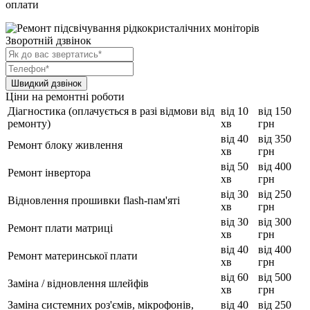
оплати
Зворотній дзвінок
Ціни на ремонтні роботи
Діагностика (оплачується в разі відмови від
від 10
від 150
ремонту)
хв
грн
від 40
від 350
Ремонт блоку живлення
хв
грн
від 50
від 400
Ремонт інвертора
хв
грн
від 30
від 250
Відновлення прошивки flash-пам'яті
хв
грн
від 30
від 300
Ремонт плати матриці
хв
грн
від 40
від 400
Ремонт материнської плати
хв
грн
від 60
від 500
Заміна / відновлення шлейфів
хв
грн
Заміна системних роз'ємів, мікрофонів,
від 40
від 250