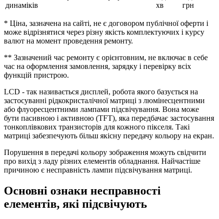
динаміків
хв
грн
* Ціна, зазначена на сайті, не є договором публічної оферти і
може відрізнятися через різну якість комплектуючих і курсу
валют на момент проведення ремонту.
** Зазначений час ремонту є орієнтовним, не включає в себе
час на оформлення замовлення, зарядку і перевірку всіх
функцій пристрою.
LCD - так називається дисплей, робота якого базується на
застосуванні рідкокристалічної матриці з люмінесцентними
або флуоресцентними лампами підсвічування. Вона може
бути пасивною і активною (TFT), яка передбачає застосування
тонкоплівкових транзисторів для кожного пікселя. Такі
матриці забезпечують більш якісну передачу кольору на екран.
Порушення в передачі кольору зображення можуть свідчити
про вихід з ладу різних елементів обладнання. Найчастіше
причиною є несправність лампи підсвічування матриці.
Основні ознаки несправності
елементів, які підсвічують