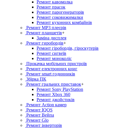
Ремонт кавомолка
Ремонт прасок
Ремонт парогенераторiв
Ремонт соковижималки
Ремонт кухонних комбайнів
Ремонт MP3 плеєрів
Ремонт планшетів
+
Заміна дисплея
Ремонт гиробордiв
+
Ремонт гіробордів, гіроскутерів
Ремонт сигвеїв
Ремонт моноколіс
Прокачка мобільних пристроїв
Ремонт електронних книг
Ремонт smart годинників
Збірка ПК
Ремонт гральних приставок
+
Ремонт Sony PlayStation
Ремонт Xbox 360
Ремонт джойстиків
Ремонт Action камер
Ремонт IQOS
Ремонт Вейпа
Ремонт Glo
Ремонт інверторів