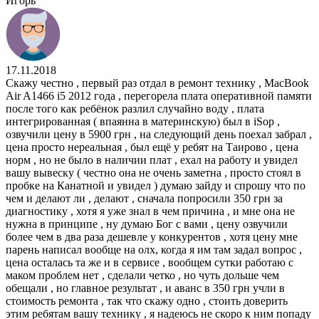
Игорь
17.11.2018
Скажу честно , первый раз отдал в ремонт технику , MacBook
Air A1466 i5 2012 года , перегорела плата оперативной памяти
после того как ребёнок разлил случайно воду , плата
интегрированная ( впаянна в материнскую) был в iSop ,
озвучили цену в 5900 грн , на следующий день поехал забрал ,
цена просто нереальная , был ещё у ребят на Таирово , цена
норм , но не было в наличии плат , ехал на работу и увидел
вашу вывеску ( честно она не очень заметна , просто стоял в
пробке на Канатной и увидел ) думаю зайду и спрошу что по
чем и делают ли , делают , сначала попросили 350 грн за
диагностику , хотя я уже знал в чем причина , и мне она не
нужна в принципе , ну думаю Бог с вами , цену озвучили
более чем в два раза дешевле у конкурентов , хотя цену мне
парень написал вообще на олх, когда я им там задал вопрос ,
цена осталась та же и в сервисе , вообщем сутки работаю с
маком проблем нет , сделали четко , но чуть дольше чем
обещали , но главное результат , и аванс в 350 грн учли в
стоимость ремонта , так что скажу одно , стоить доверить
этим ребятам вашу технику , я надеюсь не скоро к ним попаду