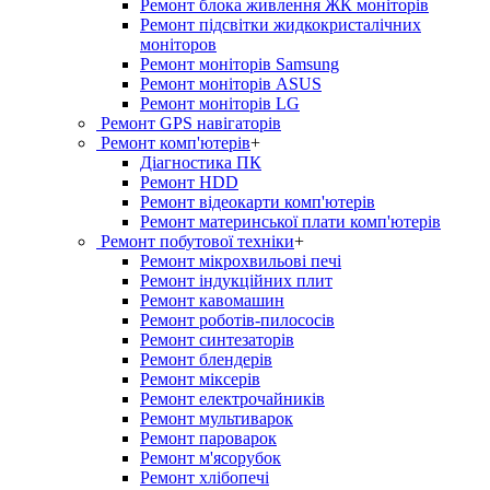
Ремонт блока живлення ЖК моніторів
Ремонт підсвітки жидкокристалічних
моніторов
Ремонт моніторів Samsung
Ремонт моніторів ASUS
Ремонт моніторів LG
Ремонт GPS навігаторів
Ремонт комп'ютерів
+
Діагностика ПК
Ремонт HDD
Ремонт відеокарти комп'ютерів
Ремонт материнської плати комп'ютерів
Ремонт побутової техніки
+
Ремонт мікрохвильові печі
Ремонт індукційних плит
Ремонт кавомашин
Ремонт роботів-пилососів
Ремонт синтезаторів
Ремонт блендерiв
Ремонт мiксерiв
Ремонт електрочайників
Ремонт мультиварок
Ремонт пароварок
Ремонт м'ясорубок
Ремонт хлiбопечi