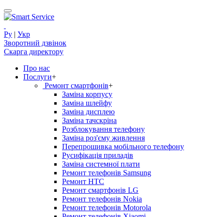
Ру
|
Укр
Зворотний дзвінок
Скарга директору
Про нас
Послуги
+
Ремонт смартфонів
+
Заміна корпусу
Заміна шлейфу
Заміна дисплею
Заміна тачскріна
Розблокування телефону
Заміна роз'єму живлення
Перепрошивка мобільного телефону
Русифікація приладів
Заміна системної плати
Ремонт телефонів Samsung
Ремонт HTC
Ремонт смартфонів LG
Ремонт телефонів Nokia
Ремонт телефонів Motorola
Ремонт телефонів Xiaomi