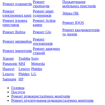
Ремонт
Прокачування
Ремонт планшетів
гіробордів
мобільних пристроїв
Ремонт
Ремонт smart
Збірка ПК
електронних книг
годинників
Ремонт ігрових
Ремонт Action
Ремонт IQOS
приставок
камер
Ремонт квадрокоптерів
Ремонт Вейпа
Ремонт Glo
та дронів
Ремонт
Ремонт мiнiмийок
тепловізорів
Ремонт зарядних
Ремонт інверторів
станцій
Xiaomi
Toshiba
Sony
Panasonic
MSI
Motorola
Huawei
Lenovo
Phitdps
Lenovo
Phitdps
LG
Samsung
HP
Головна
Послуги
Ремонт рідкокристалічних моніторів
Ремонт підсвічування рідкокристалічних моніторів