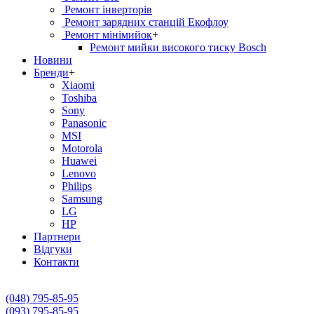
Ремонт інверторів
Ремонт зарядних станцій Екофлоу
Ремонт мiнiмийок
+
Ремонт мийки високого тиску Bosch
Новини
Бренди
+
Xiaomi
Toshiba
Sony
Panasonic
MSI
Motorola
Huawei
Lenovo
Philips
Samsung
LG
HP
Партнери
Вiдгуки
Контакти
(048) 795-85-95
(093) 795-85-95