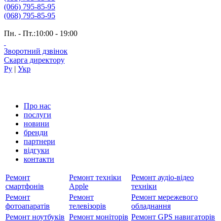
(066) 795-85-95
(068) 795-85-95
Пн. - Пт.:10:00 - 19:00
Зворотний дзвінок
Скарга директору
Ру
|
Укр
Про нас
послуги
новини
бренди
партнери
вiдгуки
контакти
Ремонт
Ремонт техніки
Ремонт аудіо-відео
смартфонів
Apple
техніки
Ремонт
Ремонт
Ремонт мережевого
фотоапаратів
телевізорів
обладнання
Ремонт ноутбуків
Ремонт моніторів
Ремонт GPS навигаторів