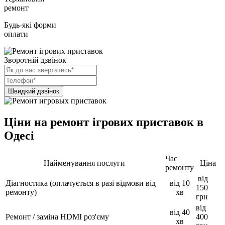
ремонт
Будь-які форми
оплати
Зворотній дзвінок
Ціни на ремонт ігрових приставок в
Одесі
Час
Найменування послуги
Ціна
ремонту
від
Діагностика (оплачується в разі відмови від
від 10
150
ремонту)
хв
грн
від
від 40
Ремонт / заміна HDMI роз'єму
400
хв