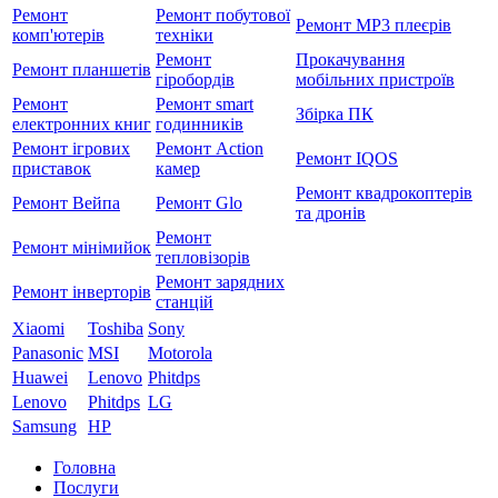
Ремонт
Ремонт побутової
Ремонт MP3 плеєрів
комп'ютерів
техніки
Ремонт
Прокачування
Ремонт планшетів
гіробордів
мобільних пристроїв
Ремонт
Ремонт smart
Збірка ПК
електронних книг
годинників
Ремонт ігрових
Ремонт Action
Ремонт IQOS
приставок
камер
Ремонт квадрокоптерів
Ремонт Вейпа
Ремонт Glo
та дронів
Ремонт
Ремонт мiнiмийок
тепловізорів
Ремонт зарядних
Ремонт інверторів
станцій
Xiaomi
Toshiba
Sony
Panasonic
MSI
Motorola
Huawei
Lenovo
Phitdps
Lenovo
Phitdps
LG
Samsung
HP
Головна
Послуги