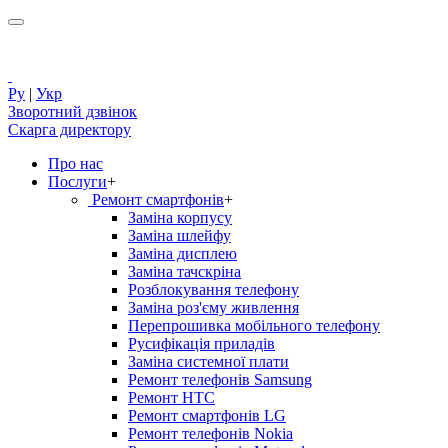
Ру
|
Укр
Зворотний дзвінок
Скарга директору
Про нас
Послуги
+
Ремонт смартфонів
+
Заміна корпусу
Заміна шлейфу
Заміна дисплею
Заміна тачскріна
Розблокування телефону
Заміна роз'єму живлення
Перепрошивка мобільного телефону
Русифікація приладів
Заміна системної плати
Ремонт телефонів Samsung
Ремонт HTC
Ремонт смартфонів LG
Ремонт телефонів Nokia