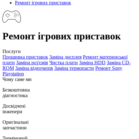
Ремонт ігрових приставок
Ремонт ігрових приставок
Послуги
Прошивка приставок
Заміна дисплея
Ремонт материнської
плати
Заміна роз'ємів
Чистка плати
Заміна HDD
Заміна CD-
ROM
Заміна відеочипів
Заміна термопасти
Ремонт Sony
Playstation
Чому саме ми
Безкоштовна
діагностика
Досвідчені
інженери
Оригінальні
запчастини
Терміновий