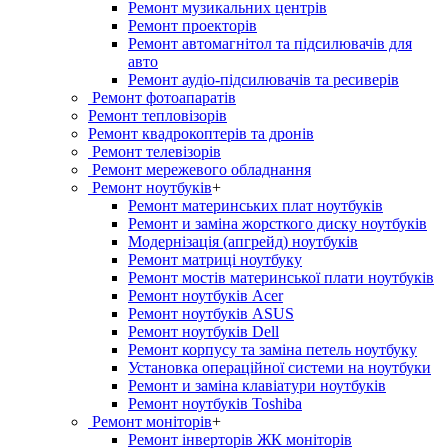
Ремонт музикальних центрів
Ремонт проекторів
Ремонт автомагнітол та підсилювачів для
авто
Ремонт аудіо-підсилювачів та ресиверів
Ремонт фотоапаратів
Ремонт тепловізорів
Ремонт квадрокоптерів та дронів
Ремонт телевізорів
Ремонт мережевого обладнання
Ремонт ноутбуків
+
Ремонт материнських плат ноутбуків
Ремонт и заміна жорсткого диску ноутбуків
Модернізація (апгрейд) ноутбуків
Ремонт матриці ноутбуку
Ремонт мостів материнської плати ноутбуків
Ремонт ноутбуків Acer
Ремонт ноутбуків ASUS
Ремонт ноутбуків Dell
Ремонт корпусу та заміна петель ноутбуку
Установка операційної системи на ноутбуки
Ремонт и заміна клавіатури ноутбуків
Ремонт ноутбуків Toshiba
Ремонт моніторів
+
Ремонт інверторів ЖК моніторів