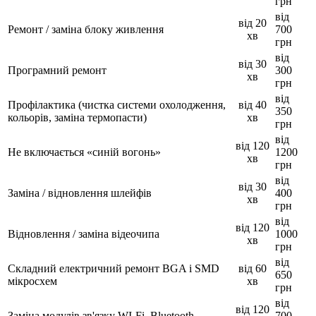
грн
від
від 20
Ремонт / заміна блоку живлення
700
хв
грн
від
від 30
Програмний ремонт
300
хв
грн
від
Профілактика (чистка системи охолодження,
від 40
350
кольорів, заміна термопасти)
хв
грн
від
від 120
Не включається «синій вогонь»
1200
хв
грн
від
від 30
Заміна / відновлення шлейфів
400
хв
грн
від
від 120
Відновлення / заміна відеочипа
1000
хв
грн
від
Складний електричний ремонт BGA і SMD
від 60
650
мікросхем
хв
грн
від
від 120
Заміна модулів зв'язку WI-Fi, Bluetooth
700