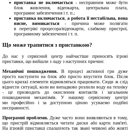
приставка не включається
-
несправним може бути
блок живлення, відеокарта, центральна плата,
програмне забезпечення і т. п.;
приставка включається
,
а
робота її нестабільна, вона
висне, вимикається
-
причина може полягати
в перегріві процесора/відеокарти, слабкому пристрої,
програмному забезпеченні і т. п.
Що може трапитися з приставкою?
До нас у сервісний центр найчастіше приносять ігрові
приставки, що вийшли з ладу з наступних причин:
Механічні пошкодження.
В процесі активної гри дуже
просто наступити на блок або просто впустити блок. Після
цього крихкі елементи відмовляться працювати. Сюди ж слід
віднести ситуації, коли ви випадково розлили воду на техніку
- це призводить до окислення контактів і загальним
пошкодження механізмів. У нашому сервісному центрі
ми професійно і за доступною ціною усуваємо подібні
несправності.
Програмні проблеми.
Дуже часто вони виявляються в тому,
що пристрій відмовляється читати диски або карти пам'яті.
На ігровій приставці спалахують так звані червоні або жовті