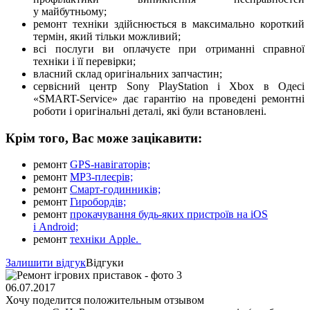
у майбутньому;
ремонт техніки здійснюється в максимально короткий
термін, який тільки можливий;
всі послуги ви оплачуєте при отриманні справної
техніки і її перевірки;
власний склад оригінальних запчастин;
сервісний центр Sony PlayStation і Xbox в Одесі
«SMART-Service» дає гарантію на проведені ремонтні
роботи і оригінальні деталі, які були встановлені.​
Крім того, Вас може зацікавити:
ремонт
GPS-навігаторів;
ремонт
MP3-плеєрів;
ремонт
Смарт-годинників;
ремонт
Гиробордів;
ремонт
прокачування будь-яких пристроїв на iOS
і Android;
ремонт
техніки Apple.
Залишити відгук
Відгуки
06.07.2017
Хочу поделится положительным отзывом