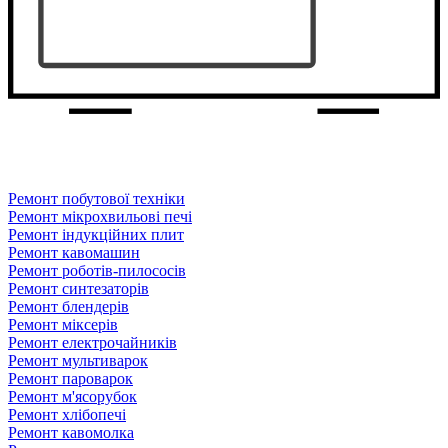
Ремонт побутової техніки
Ремонт мікрохвильові печі
Ремонт індукційних плит
Ремонт кавомашин
Ремонт роботів-пилососів
Ремонт синтезаторів
Ремонт блендерiв
Ремонт мiксерiв
Ремонт електрочайників
Ремонт мультиварок
Ремонт пароварок
Ремонт м'ясорубок
Ремонт хлiбопечi
Ремонт кавомолка