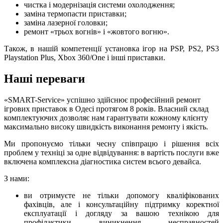
чистка і модернізація системи охолодження;
заміна термопасти приставки;
заміна лазерної головки;
ремонт «трьох вогнів» і «жовтого вогню».
Також, в нашій компетенції установка ігор на PSP, PS2, PS3
Playstation Plus, Xbox 360/One і інші приставки.
Наші переваги
«SMART-Service» успішно здійснює професійний ремонт
ігрових приставок в Одесі протягом 8 років. Власний склад
комплектуючих дозволяє нам гарантувати кожному клієнту
максимально високу швидкість виконання ремонту і якість.
Ми пропонуємо тільки чесну співпрацю і рішення всіх
проблем у техніці за одне відвідування: в вартість послуги вже
включена комплексна діагностика систем всього девайса.
З нами:
ви отримуєте не тільки допомогу кваліфікованих
фахівців, але і консультаційну підтримку коректної
експлуатації і догляду за вашою технікою для
профілактики виникнення несправностей