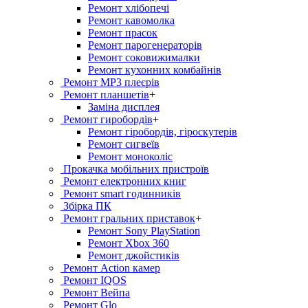
Ремонт хлiбопечi
Ремонт кавомолка
Ремонт прасок
Ремонт парогенераторiв
Ремонт соковижималки
Ремонт кухонних комбайнів
Ремонт MP3 плеєрів
Ремонт планшетів
+
Заміна дисплея
Ремонт гиробордiв
+
Ремонт гіробордів, гіроскутерів
Ремонт сигвеїв
Ремонт моноколіс
Прокачка мобільних пристроїв
Ремонт електронних книг
Ремонт smart годинників
Збірка ПК
Ремонт гральних приставок
+
Ремонт Sony PlayStation
Ремонт Xbox 360
Ремонт джойстиків
Ремонт Action камер
Ремонт IQOS
Ремонт Вейпа
Ремонт Glo