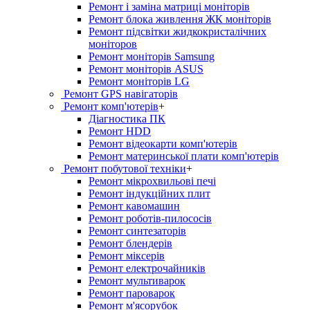
Ремонт і заміна матриці моніторів
Ремонт блока живлення ЖК моніторів
Ремонт підсвітки жидкокристалічних
моніторов
Ремонт моніторів Samsung
Ремонт моніторів ASUS
Ремонт моніторів LG
Ремонт GPS навігаторів
Ремонт комп'ютерів
+
Діагностика ПК
Ремонт HDD
Ремонт відеокарти комп'ютерів
Ремонт материнської плати комп'ютерів
Ремонт побутової техніки
+
Ремонт мікрохвильові печі
Ремонт індукційних плит
Ремонт кавомашин
Ремонт роботів-пилососів
Ремонт синтезаторів
Ремонт блендерiв
Ремонт мiксерiв
Ремонт електрочайників
Ремонт мультиварок
Ремонт пароварок
Ремонт м'ясорубок