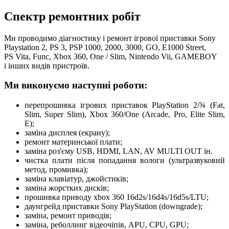
Спектр ремонтних робіт
Ми проводимо діагностику і ремонт ігрової приставки Sony
Playstation 2, PS 3, PSP 1000, 2000, 3000, GO, E1000 Street,
PS Vita, Func, Xbox 360, One / Slim, Nintendo Vii, GAMEBOY
і інших видів пристроїв.
Ми виконуємо наступні роботи:
перепрошивка ігрових приставок PlayStation 2/¾ (Fat,
Slim, Super Slim), Xbox 360/One (Arcade, Pro, Elite Slim,
E);
заміна дисплея (екрану);
ремонт материнської плати;
заміна роз'єму USB, HDMI, LAN, AV MULTI OUT ін.
чистка плати після попадання вологи (ультразвуковий
метод, промивка);
заміна клавіатур, джойстиків;
заміна жорстких дисків;
прошивка приводу xbox 360 16d2s/16d4s/16d5s/LTU;
даунгрейд приставки Sony PlayStation (downgrade);
заміна, ремонт приводів;
заміна, реболлинг відеочіпів, APU, CPU, GPU;