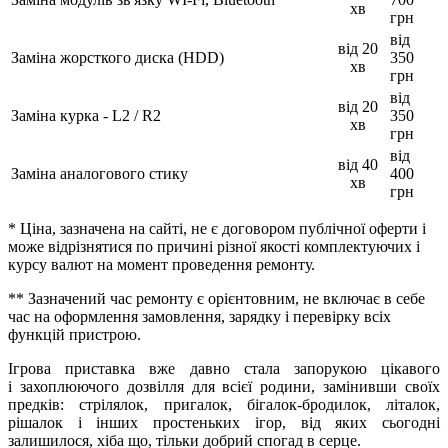
хв
грн
від
від 20
Заміна жорсткого диска (HDD)
350
хв
грн
від
від 20
Заміна курка - L2 / R2
350
хв
грн
від
від 40
Заміна аналогового стику
400
хв
грн
* Ціна, зазначена на сайті, не є договором публічної оферти і
може відрізнятися по причині різної якості комплектуючих і
курсу валют на момент проведення ремонту.
** Зазначений час ремонту є орієнтовним, не включає в себе
час на оформлення замовлення, зарядку і перевірку всіх
функцій пристрою.
Ігрова приставка вже давно стала запорукою цікавого
і захоплюючого дозвілля для всієї родини, замінивши своїх
предків: стрілялок, пригалок, бігалок-бродилок, літалок,
рішалок і інших простеньких ігор, від яких сьогодні
залишилося, хіба що, тільки добрий спогад в серце.