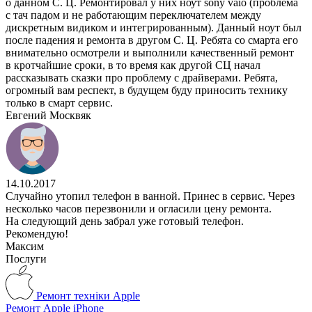
о данном С. Ц. Ремонтировал
у них ноут sony vaio (проблема
с тач падом и не работающим переключателем между
дискретным видиком и интегрированным). Данный ноут был
после падения и ремонта
в другом С. Ц. Ребята
со смарта его
внимательно осмотрели и выполнили качественный ремонт
в кротчайшие сроки, в то время как другой СЦ начал
рассказывать сказки про проблему с драйверами. Ребята,
огромный вам респект, в будущем буду приносить технику
только в смарт сервис.
Евгений Москвяк
14.10.2017
Случайно утопил телефон в ванной. Принес в сервис. Через
несколько часов перезвонили и огласили цену ремонта.
На следующий день забрал уже готовый телефон.
Рекомендую!
Максим
Послуги
Ремонт техніки Apple
Ремонт Apple iPhone