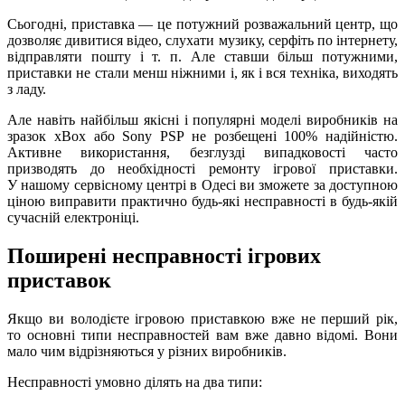
Сьогодні, приставка — це потужний розважальний центр, що
дозволяє дивитися відео, слухати музику, серфіть по інтернету,
відправляти пошту і т. п. Але ставши більш потужними,
приставки не стали менш ніжними і, як і вся техніка, виходять
з ладу.
Але навіть найбільш якісні і популярні моделі виробників на
зразок xBox або Sony PSP не розбещені 100% надійністю.
Активне використання, безглузді випадковості часто
призводять до необхідності ремонту ігрової приставки.
У нашому сервісному центрі в Одесі ви зможете за доступною
ціною виправити практично будь-які несправності в будь-якій
сучасній електроніці.
Поширені несправності ігрових
приставок
Якщо ви володієте ігровою приставкою вже не перший рік,
то основні типи несправностей вам вже давно відомі. Вони
мало чим відрізняються у різних виробників.
Несправності умовно ділять на два типи: