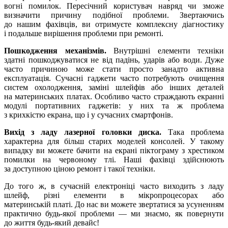
вогні помилок. Пересічний користувач навряд чи зможе
визначити причину подібної проблеми. Звертаючись
до нашим фахівців, ви отримуєте комплексну діагностику
і подальше вирішення проблеми при ремонті.
Пошкодження механізмів.
Внутрішні елементи техніки
здатні пошкоджуватися не від падінь, ударів або води. Дуже
часто причиною може стати просто занадто активна
експлуатація. Сучасні гаджети часто потребують очищення
систем охолодження, заміні шлейфів або інших деталей
на материнських платах. Особливо часто страждають екранні
модулі портативних гаджетів: у них та ж проблема
з крихкістю екрана, що і у сучасних смартфонів.
Вихід з ладу лазерної головки диска.
Така проблема
характерна для більш старих моделей консолей. У такому
випадку ви можете бачити на екрані піктограму з хрестиком
помилки на червоному тлі. Наші фахівці здійснюють
за доступною ціною ремонт і такої техніки.
До того ж, в сучасній електроніці часто виходить з ладу
шлейф, різні елементи в мікропроцесорах або
материнській платі. До нас ви можете звертатися за усуненням
практично будь-якої проблеми — ми знаємо, як повернути
до життя будь-який девайс!