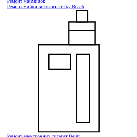
Ремонт мiнiмийок
Ремонт мийки високого тиску Bosch
Ремонт електронних сигарет Вейп