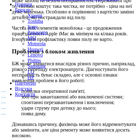
може запобігти безлічі несправностей. Переживати про
Новини
те, скільки коштує така чистка, не потрібно - ціна на неї
Бренди
+
дуже маленька. Особливо в порівнянні з вартістю заміни
Xiaomi
деталей, які постраждали від пилу.
Toshiba
Sony
Частка всіх елементів моноблока - це продовження
Panasonic
працездатності Apple iMac як мінімум на кілька років.
MSI
Ігнорувати профілактику появи пилу не варто.
Motorola
Huawei
Проблеми з блоком живлення
Lenovo
Philips
БЖ може зламатися внаслідок різних причин, наприклад,
Samsung
різкого перепаду електронапруги. Діагностувати його
LG
несправність буває складно, але є основні ознаки
HP
виявлення проблем в його роботі:
Партнери
Вiдгуки
помилки оперативної пам'яті;
Контакти
збої при завантаженні або виключенні системи;
спонтанні перезавантаження і виключення;
удари струму при дотику до нього;
поява диму.
Дізнавшись причину, фахівець може його відремонтувати
або замінити, але ціна ремонту може виявитися досить
високою.