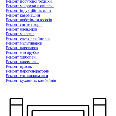
Ремонт побутової техніки
Ремонт мікрохвильові печі
Ремонт індукційних плит
Ремонт кавомашин
Ремонт роботів-пилососів
Ремонт синтезаторів
Ремонт блендерiв
Ремонт мiксерiв
Ремонт електрочайників
Ремонт мультиварок
Ремонт пароварок
Ремонт м'ясорубок
Ремонт хлiбопечi
Ремонт кавомолка
Ремонт прасок
Ремонт парогенераторiв
Ремонт соковижималки
Ремонт кухонних комбайнів