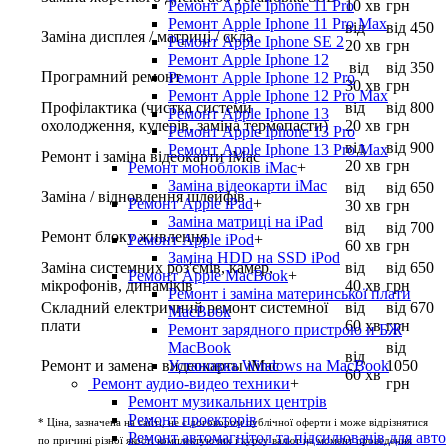
Ремонт Apple Iphone 11 Pro
10 хв
грн
Ремонт Apple Iphone 11 Pro Max
від
від 450
Заміна дисплея / матриці / скла
Ремонт Apple Iphone SE 2
20 хв
грн
Ремонт Apple Iphone 12
від
від 350
Програмний ремонт
Ремонт Apple Iphone 12 Pro
30 хв
грн
Ремонт Apple Iphone 12 Pro Max
Профілактика (чистка системи
від
від 800
Ремонт Apple Iphone 13
охолодження, кулерів, заміна термопасти)
20 хв
грн
Ремонт Apple Iphone 13 Pro
від
від 900
Ремонт Apple Iphone 13 Pro Max
Ремонт і заміна відеокарти iMac
20 хв
грн
Ремонт моноблоків iMac
+
Заміна відеокарти iMac
від
від 650
Заміна / відновлення шлейфів
Ремонт Apple iPad
+
30 хв
грн
Заміна матриці на iPad
від
від 700
Ремонт блоку живлення
Ремонт Apple iPod
+
60 хв
грн
Заміна HDD на SSD iPod
Заміна системних роз'ємів, камер,
від
від 650
Ремонт Apple MacBook
+
мікрофонів, динаміків
40 хв
грн
Ремонт і заміна материнської плати
Складний електричний ремонт системної
від
від 670
MacBook
плати
60 хв
грн
Ремонт зарядного пристрою и БЖ
MacBook
від
від
Установка Windows на MacBook
Ремонт и замена видеокарты iMac
1050
60 хв
Ремонт аудио-видео техники
+
грн
Ремонт музикальних центрів
Ремонт проекторів
* Ціна, зазначена на сайті, не є договором публічної оферти і може відрізнятися
Ремонт автомагнітол та підсилювачів для авто
по причині різної якості комплектуючих і курсу валют на момент проведення