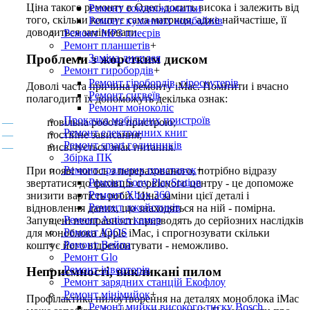
Ціна такого ремонту в Одесі досить висока і залежить від
Ремонт соковижималки
того, скільки коштує сама матриця, адже найчастіше, її
Ремонт кухонних комбайнів
доводиться замінювати.
Ремонт MP3 плеєрів
Ремонт планшетів
+
Заміна дисплея
Проблеми з жорстким диском
Ремонт гиробордiв
+
Ремонт гіробордів, гіроскутерів
Доволі часта причина ремонту iMac. Помітити і вчасно
Ремонт сигвеїв
полагодити їх допоможуть декілька ознак:
Ремонт моноколіс
Прокачка мобільних пристроїв
повільна робота пристрою;
Ремонт електронних книг
постійне зависання;
Ремонт smart годинників
висвічується знак питання.
Збірка ПК
Ремонт гральних приставок
+
При появі чогось з перерахованого, потрібно відразу
Ремонт Sony PlayStation
звертатися до фахівців сервісного центру - це допоможе
Ремонт Xbox 360
знизити вартість робіт. Ціна заміни цієї деталі і
Ремонт джойстиків
відновлення даних, що знаходяться на ній - помірна.
Ремонт Action камер
Запущені несправності призводять до серйозних наслідків
Ремонт IQOS
для моноблока Apple iMac, і спрогнозувати скільки
Ремонт Вейпа
коштує його відремонтувати - неможливо.
Ремонт Glo
Ремонт інверторів
Неприємності, викликані пилом
Ремонт зарядних станцій Екофлоу
Ремонт мiнiмийок
+
Профілактика пилоутворення на деталях моноблока iMac
Ремонт мийки високого тиску Bosch