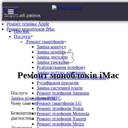
Ру
|
Укр
Головна
Зворотний дзвінок
Послуги
Скарга директору
Ремонт техніки Apple
Ремонт моноблоків iMac
Про нас
Послуги
+
Ремонт смартфонів
+
Заміна корпусу
Заміна шлейфу
Заміна дисплею
Заміна тачскріна
Розблокування телефону
Заміна роз'єму живлення
Ремонт моноблоків iMac
Перепрошивка мобільного телефону
Русифікація приладів
Заміна системної плати
Ремонт телефонів Samsung
Послуги
Ремонт HTC
Заміна відеокарти iMac
Ремонт смартфонів LG
Чому саме ми
Ремонт телефонів Nokia
Безкоштовна
Ремонт телефонів Motorola
діагностика
Ремонт телефонів Xiaomi
Ремонт телефонів Meizu
Досвідчені