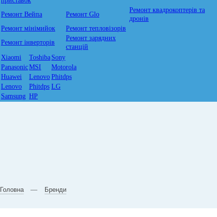
приставок
Ремонт квадрокоптерів та
Ремонт Вейпа
Ремонт Glo
дронів
Ремонт мiнiмийок
Ремонт тепловізорів
Ремонт зарядних
Ремонт інверторів
станцій
Xiaomi
Toshiba
Sony
Panasonic
MSI
Motorola
Huawei
Lenovo
Phitdps
Lenovo
Phitdps
LG
Samsung
HP
Головна
Бренди