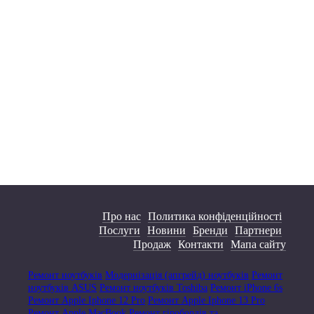
Про нас
Политика конфіденційності
Послуги
Новини
Бренди
Партнери
Продаж
Контакти
Мапа сайту
Ремонт ноутбуків
Модернізація (апгрейд) ноутбуків
Ремонт
ноутбуків ASUS
Ремонт ноутбуків Toshiba
Ремонт iPhone 6s
Ремонт Apple Iphone 12 Pro
Ремонт Apple Iphone 13 Pro
Ремонт Apple MacBook
Ремонт гіробордів та