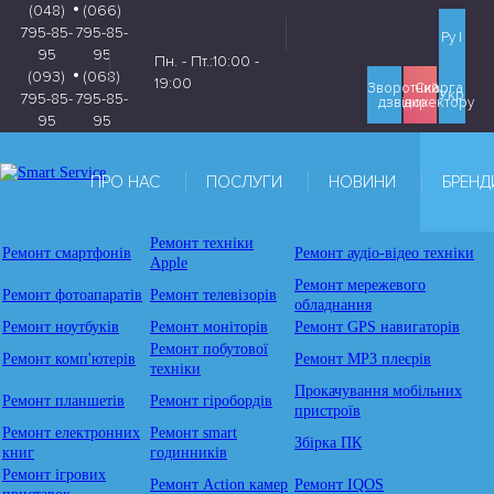
(048)
(066)
795-85-
795-85-
|
Ру
95
95
Пн. - Пт.:10:00 -
(093)
(068)
19:00
Зворотний
Скарга
Укр
795-85-
795-85-
дзвінок
директору
95
95
ПРО НАС
ПОСЛУГИ
НОВИНИ
БРЕНД
Ремонт техніки
Ремонт смартфонів
Ремонт аудіо-відео техніки
Apple
Ремонт мережевого
Ремонт фотоапаратів
Ремонт телевізорів
обладнання
Ремонт ноутбуків
Ремонт моніторів
Ремонт GPS навигаторів
Ремонт побутової
Ремонт комп'ютерів
Ремонт MP3 плеєрів
техніки
Прокачування мобільних
Ремонт планшетів
Ремонт гіробордів
пристроїв
Ремонт електронних
Ремонт smart
Збірка ПК
книг
годинників
Ремонт ігрових
Ремонт Action камер
Ремонт IQOS