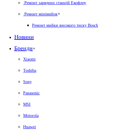
Ремонт зарядних станцій Екофлоу
+
Ремонт мiнiмийок
Ремонт мийки високого тиску Bosch
Новини
Бренди
+
Xiaomi
Toshiba
Sony
Panasonic
MSI
Motorola
Huawei