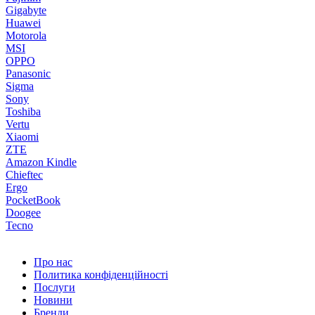
Gigabyte
Huawei
Motorola
MSI
OPPO
Panasonic
Sigma
Sony
Toshiba
​Vertu
Xiaomi
ZTE
Amazon Kindle
Chieftec
Ergo
PocketBook
Doogee
Tecno
Про нас
Политика конфіденційності
Послуги
Новини
Бренди