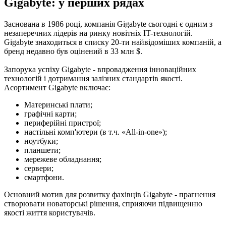
Gigabyte: у перших рядах
Заснована в 1986 році, компанія Gigabyte сьогодні є одним з
незаперечних лідерів на ринку новітніх IT-технологій.
Gigabyte знаходиться в списку 20-ти найвідоміших компаній, а
бренд недавно був оцінений в 33 млн $.
Запорука успіху Gigabyte - впровадження інноваційних
технологій і дотримання залізних стандартів якості.
Асортимент Gigabyte включає:
Материнські плати;
графічні карти;
периферійні пристрої;
настільні комп'ютери (в т.ч. «All-in-one»);
ноутбуки;
планшети;
мережеве обладнання;
сервери;
смартфони.
Основний мотив для розвитку фахівців Gigabyte - прагнення
створювати новаторські рішення, сприяючи підвищенню
якості життя користувачів.