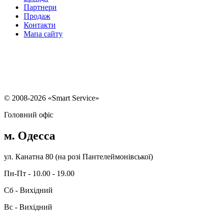
Партнери
Продаж
Контакти
Мапа сайту
Ремонт материнських плат ноутбуків
Ремонт планшетів
Ремонт
комп'ютерів
Ремонт HDD
Ремонт відеокарти комп'ютерів
Ремонт iPhone 8
Plus
Ремонт блоку живлення РК моніторів
Ремонт моніторів Samsung
Ремонт телевізорів
Ремонт електронних сигарет Вейп
© 2008-2026 «Smart Service»
Головний офіс
м. Одесса
ул. Канатна 80 (на розі Пантелеймонівської)
Пн-Пт - 10.00 - 19.00
Сб - Вихідний
Вс - Вихідний