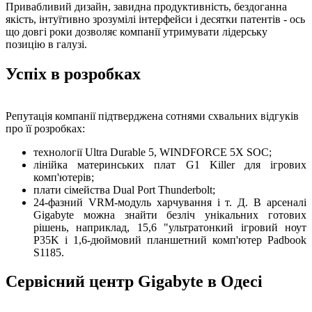
Привабливий дизайн, завидна продуктивність, бездоганна
якість, інтуїтивно зрозумілі інтерфейси і десятки патентів - ось
що довгі роки дозволяє компанії утримувати лідерську
позицію в галузі.
Успіх в розробках
Репутація компанії підтверджена сотнями схвальних відгуків
про її розробках:
технології Ultra Durable 5, WINDFORCE 5X SOC;
лінійка материнських плат G1 Killer для ігрових
комп'ютерів;
плати сімейства Dual Port Thunderbolt;
24-фазний VRM-модуль харчування і т. Д. В арсеналі
Gigabyte можна знайти безліч унікальних готових
рішень, наприклад, 15,6 "ультратонкий ігровий ноут
P35K і 1,6-дюймовий планшетний комп'ютер Padbook
S1185.
Сервісний центр Gigabyte в Одесі