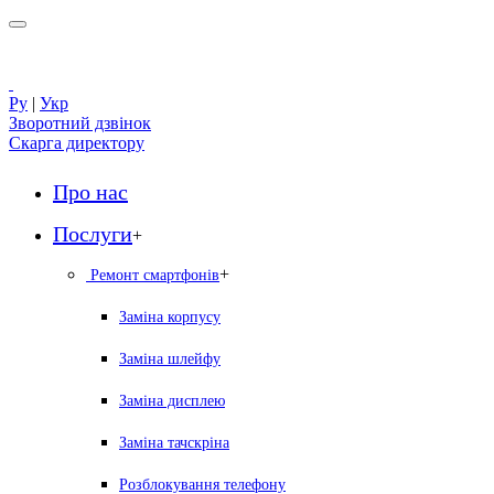
Ру
|
Укр
Зворотний дзвінок
Скарга директору
Про нас
Послуги
+
+
Ремонт смартфонів
Заміна корпусу
Заміна шлейфу
Заміна дисплею
Заміна тачскріна
Розблокування телефону