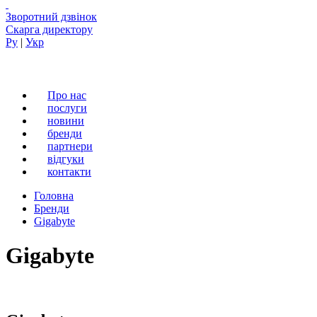
Зворотний дзвінок
Скарга директору
Ру
|
Укр
Про нас
послуги
новини
бренди
партнери
вiдгуки
контакти
Головна
Бренди
Gigabyte
Gigabyte