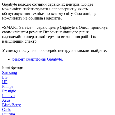
Gigabyte володіє сотнями сервісних центрів, що дає
можливість забезпечувати неперевершену якість
обслуговування техніки по всьому світу. Сьогодні, ця
можливість не обійшла і одеситів.
«SMART-Service» - сервіс-центр Gigabyte в Одесі, пропонує
своїм клієнтам ремонт Гігабайт найвищого рівня,
надзвичайно оперативні терміни виконання робіт і їх
найширший спектр.
У списку послуг нашого сервіс центру ви завжди знайдете:
ремонт смартфонів Gigabyte.
Інші бренди
Samsung
LG
HP
Philips
Prestigio
Lenovo
Asus
BlackBerry
Casio
Fujifilm