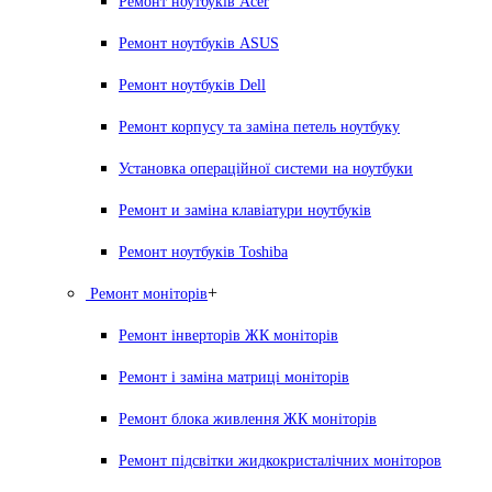
Ремонт ноутбуків Acer
Ремонт ноутбуків ASUS
Ремонт ноутбуків Dell
Ремонт корпусу та заміна петель ноутбуку
Установка операційної системи на ноутбуки
Ремонт и заміна клавіатури ноутбуків
Ремонт ноутбуків Toshiba
+
Ремонт моніторів
Ремонт інверторів ЖК моніторів
Ремонт і заміна матриці моніторів
Ремонт блока живлення ЖК моніторів
Ремонт підсвітки жидкокристалічних моніторов