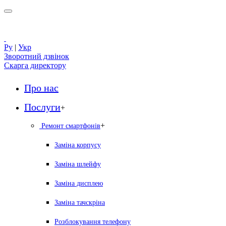
Ру
|
Укр
Зворотний дзвінок
Скарга директору
Про нас
Послуги
+
+
Ремонт смартфонів
Заміна корпусу
Заміна шлейфу
Заміна дисплею
Заміна тачскріна
Розблокування телефону