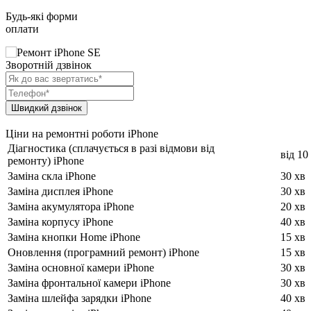
Будь-які форми
оплати
Зворотній дзвінок
Ціни на ремонтні роботи iPhone
Діагностика (сплачується в разі відмови від
від 10
ремонту) iPhone
Заміна скла iPhone
30 хв
Заміна дисплея iPhone
30 хв
Заміна акумулятора iPhone
20 хв
Заміна корпусу iPhone
40 хв
Заміна кнопки Home iPhone
15 хв
Оновлення (програмний ремонт) iPhone
15 хв
Заміна основної камери iPhone
30 хв
Заміна фронтальної камери iPhone
30 хв
Заміна шлейфа зарядки iPhone
40 хв