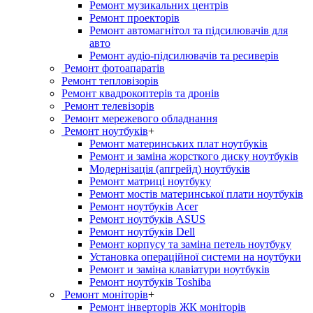
Ремонт музикальних центрів
Ремонт проекторів
Ремонт автомагнітол та підсилювачів для
авто
Ремонт аудіо-підсилювачів та ресиверів
Ремонт фотоапаратів
Ремонт тепловізорів
Ремонт квадрокоптерів та дронів
Ремонт телевізорів
Ремонт мережевого обладнання
Ремонт ноутбуків
+
Ремонт материнських плат ноутбуків
Ремонт и заміна жорсткого диску ноутбуків
Модернізація (апгрейд) ноутбуків
Ремонт матриці ноутбуку
Ремонт мостів материнської плати ноутбуків
Ремонт ноутбуків Acer
Ремонт ноутбуків ASUS
Ремонт ноутбуків Dell
Ремонт корпусу та заміна петель ноутбуку
Установка операційної системи на ноутбуки
Ремонт и заміна клавіатури ноутбуків
Ремонт ноутбуків Toshiba
Ремонт моніторів
+
Ремонт інверторів ЖК моніторів