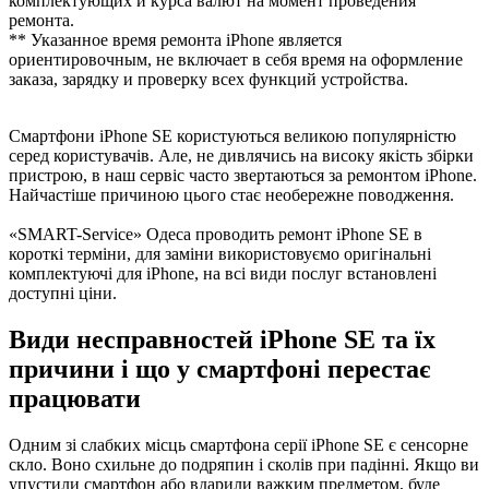
комплектующих и курса валют на момент проведения
ремонта.
** Указанное время ремонта iPhone является
ориентировочным, не включает в себя время на оформление
заказа, зарядку и проверку всех функций устройства.
Смартфони iPhone SE користуються великою популярністю
серед користувачів. Але, не дивлячись на високу якість збірки
пристрою, в наш сервіс часто звертаються за ремонтом iPhone.
Найчастіше причиною цього стає необережне поводження.
«SMART-Service» Одеса проводить ремонт iPhone SE в
короткі терміни, для заміни використовуємо оригінальні
комплектуючі для iPhone, на всі види послуг встановлені
доступні ціни.
Види несправностей iPhone SЕ та їх
причини і що у смартфоні перестає
працювати
Одним зі слабких місць смартфона серії iPhone SE є сенсорне
скло. Воно схильне до подряпин і сколів при падінні. Якщо ви
упустили смартфон або вдарили важким предметом, буде