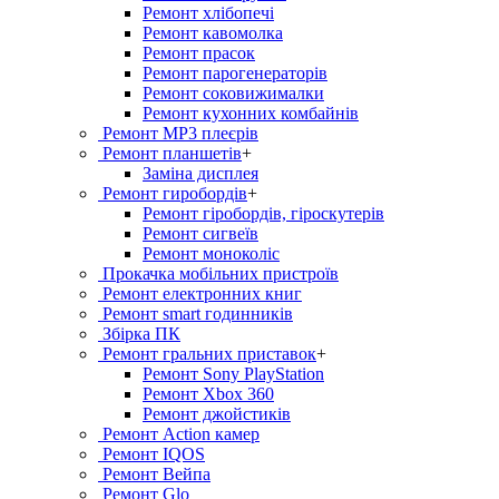
Ремонт хлiбопечi
Ремонт кавомолка
Ремонт прасок
Ремонт парогенераторiв
Ремонт соковижималки
Ремонт кухонних комбайнів
Ремонт MP3 плеєрів
Ремонт планшетів
+
Заміна дисплея
Ремонт гиробордiв
+
Ремонт гіробордів, гіроскутерів
Ремонт сигвеїв
Ремонт моноколіс
Прокачка мобільних пристроїв
Ремонт електронних книг
Ремонт smart годинників
Збірка ПК
Ремонт гральних приставок
+
Ремонт Sony PlayStation
Ремонт Xbox 360
Ремонт джойстиків
Ремонт Action камер
Ремонт IQOS
Ремонт Вейпа
Ремонт Glo