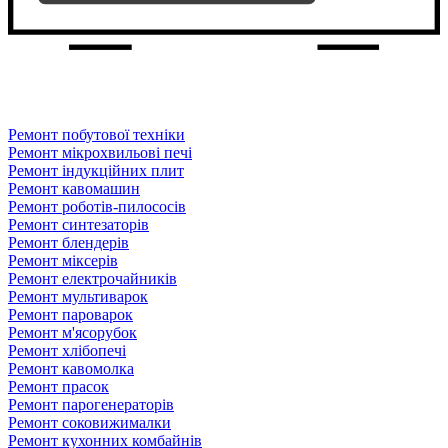
Ремонт побутової техніки
Ремонт мікрохвильові печі
Ремонт індукційних плит
Ремонт кавомашин
Ремонт роботів-пилососів
Ремонт синтезаторів
Ремонт блендерiв
Ремонт мiксерiв
Ремонт електрочайників
Ремонт мультиварок
Ремонт пароварок
Ремонт м'ясорубок
Ремонт хлiбопечi
Ремонт кавомолка
Ремонт прасок
Ремонт парогенераторiв
Ремонт соковижималки
Ремонт кухонних комбайнів