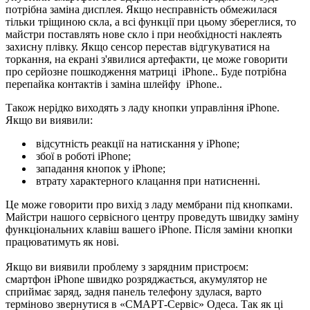
потрібна заміна дисплея. Якщо несправність обмежилася
тільки тріщиною скла, а всі функції при цьому збереглися, то
майстри поставлять нове скло і при необхідності наклеять
захисну плівку. Якщо сенсор перестав відгукуватися на
торкання, на екрані з'явилися артефакти, це може говорити
про серйозне пошкодження матриці iPhone.. Буде потрібна
перепайка контактів і заміна шлейфу iPhone..
Також нерідко виходять з ладу кнопки управління iPhone.
Якщо ви виявили:
відсутність реакції на натискання у iPhone;
збої в роботі iPhone;
западання кнопок у iPhone;
втрату характерного клацання при натисненні.
Це може говорити про вихід з ладу мембрани під кнопками.
Майстри нашого сервісного центру проведуть швидку заміну
функціональних клавіш вашего iPhone. Після заміни кнопки
працюватимуть як нові.
Якщо ви виявили проблему з зарядним пристроєм:
смартфон iPhone швидко розряджається, акумулятор не
сприймає заряд, задня панель телефону здулася, варто
терміново звернутися в «СМАРТ-Сервіс» Одеса. Так як ці