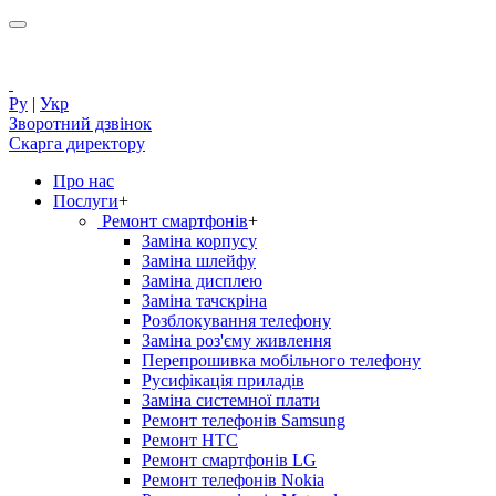
Ру
|
Укр
Зворотний дзвінок
Скарга директору
Про нас
Послуги
+
Ремонт смартфонів
+
Заміна корпусу
Заміна шлейфу
Заміна дисплею
Заміна тачскріна
Розблокування телефону
Заміна роз'єму живлення
Перепрошивка мобільного телефону
Русифікація приладів
Заміна системної плати
Ремонт телефонів Samsung
Ремонт HTC
Ремонт смартфонів LG
Ремонт телефонів Nokia