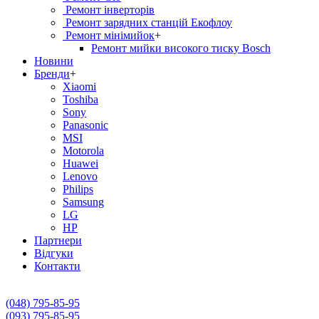
Ремонт інверторів
Ремонт зарядних станцій Екофлоу
Ремонт мiнiмийок
+
Ремонт мийки високого тиску Bosch
Новини
Бренди
+
Xiaomi
Toshiba
Sony
Panasonic
MSI
Motorola
Huawei
Lenovo
Philips
Samsung
LG
HP
Партнери
Вiдгуки
Контакти
(048) 795-85-95
(093) 795-85-95