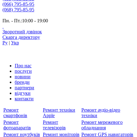
(066) 795-85-95
(068) 795-85-95
Пн. - Пт.:10:00 - 19:00
Зворотний дзвінок
Скарга директору
Ру
|
Укр
Про нас
послуги
новини
бренди
партнери
вiдгуки
контакти
Ремонт
Ремонт техніки
Ремонт аудіо-відео
смартфонів
Apple
техніки
Ремонт
Ремонт
Ремонт мережевого
фотоапаратів
телевізорів
обладнання
Ремонт ноутбуків
Ремонт моніторів
Ремонт GPS навигаторів