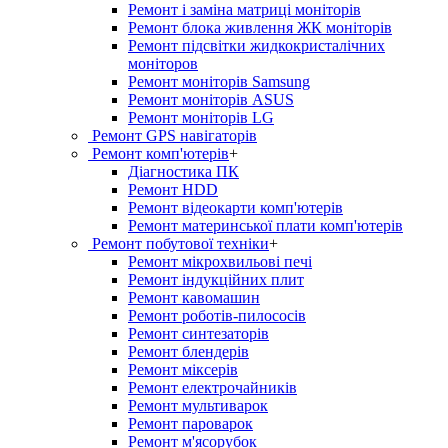
Ремонт і заміна матриці моніторів
Ремонт блока живлення ЖК моніторів
Ремонт підсвітки жидкокристалічних
моніторов
Ремонт моніторів Samsung
Ремонт моніторів ASUS
Ремонт моніторів LG
Ремонт GPS навігаторів
Ремонт комп'ютерів
+
Діагностика ПК
Ремонт HDD
Ремонт відеокарти комп'ютерів
Ремонт материнської плати комп'ютерів
Ремонт побутової техніки
+
Ремонт мікрохвильові печі
Ремонт індукційних плит
Ремонт кавомашин
Ремонт роботів-пилососів
Ремонт синтезаторів
Ремонт блендерiв
Ремонт мiксерiв
Ремонт електрочайників
Ремонт мультиварок
Ремонт пароварок
Ремонт м'ясорубок