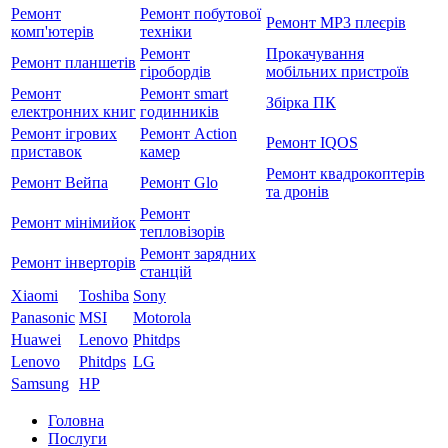
Ремонт
Ремонт побутової
Ремонт MP3 плеєрів
комп'ютерів
техніки
Ремонт
Прокачування
Ремонт планшетів
гіробордів
мобільних пристроїв
Ремонт
Ремонт smart
Збірка ПК
електронних книг
годинників
Ремонт ігрових
Ремонт Action
Ремонт IQOS
приставок
камер
Ремонт квадрокоптерів
Ремонт Вейпа
Ремонт Glo
та дронів
Ремонт
Ремонт мiнiмийок
тепловізорів
Ремонт зарядних
Ремонт інверторів
станцій
Xiaomi
Toshiba
Sony
Panasonic
MSI
Motorola
Huawei
Lenovo
Phitdps
Lenovo
Phitdps
LG
Samsung
HP
Головна
Послуги