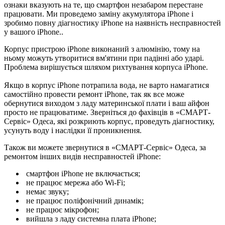
ознаки вказують на те, що смартфон незабаром перестане
працювати. Ми проведемо заміну акумулятора iPhone і
зробимо повну діагностику iPhone на наявність несправностей
у вашого iPhone..
Корпус пристрою iPhone виконаний з алюмінію, тому на
ньому можуть утворитися вм'ятини при падінні або ударі.
Проблема вирішується шляхом рихтування корпуса iPhone.
Якщо в корпус iPhone потрапила вода, не варто намагатися
самостійно провести ремонт iPhone, так як все може
обернутися виходом з ладу материнської плати і ваш айфон
просто не працюватиме. Зверніться до фахівців в «СМАРТ-
Сервіс» Одеса, які розкриють корпус, проведуть діагностику,
усунуть воду і наслідки її проникнення.
Також ви можете звернутися в «СМАРТ-Сервіс» Одеса, за
ремонтом інших видів несправностей iPhone:
смартфон iPhone не включається;
не працює мережа або Wi-Fi;
немає звуку;
не працює поліфонічний динамік;
не працює мікрофон;
вийшла з ладу системна плата iPhone;