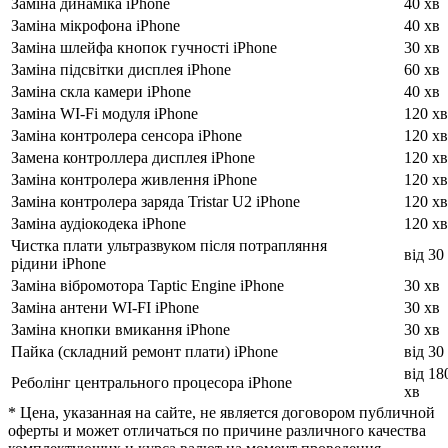
Заміна динаміка iPhone
40 хв
Заміна мікрофона iPhone
40 хв
Заміна шлейфа кнопок гучності iPhone
30 хв
Заміна підсвітки дисплея iPhone
60 хв
Заміна скла камери iPhone
40 хв
Заміна WI-Fi модуля iPhone
120 хв
Заміна контролера сенсора iPhone
120 хв
Замена контроллера дисплея iPhone
120 хв
Заміна контролера живлення iPhone
120 хв
Заміна контролера заряда Tristar U2 iPhone
120 хв
Заміна аудіокодека iPhone
120 хв
Чистка плати ультразвуком після потрапляння
від 30
рідини iPhone
Заміна вібромотора Taptic Engine iPhone
30 хв
Заміна антени WI-FI iPhone
30 хв
Заміна кнопки вмикання iPhone
30 хв
Пайка (складний ремонт плати) iPhone
від 30
від 18
Реболінг центрального процесора iPhone
хв
* Цена, указанная на сайте, не является договором публичной
оферты и может отличаться по причине различного качества