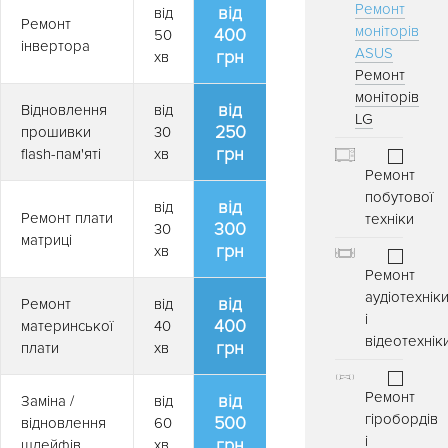
Ремонт
від
від
Ремонт
моніторів
400
50
інвертора
ASUS
грн
хв
Ремонт
моніторів
від
Відновлення
від
LG
250
прошивки
30
грн
flash-пам'яті
хв
Ремонт
побутової
від
від
Ремонт плати
техніки
300
30
матриці
грн
хв
Ремонт
аудіотехнік
від
Ремонт
від
і
400
материнської
40
відеотехнік
грн
плати
хв
Ремонт
від
Заміна /
від
гіробордів
500
відновлення
60
і
грн
шлейфів
хв