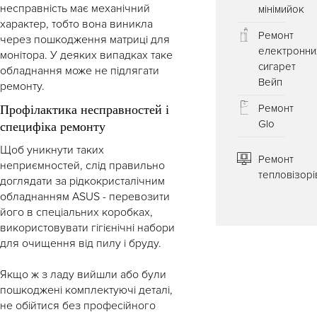
несправність має механічний
мiнiмийок
характер, тобто вона виникла
Ремонт
через пошкодження матриці для
електронни
монітора. У деяких випадках таке
сигарет
обладнання може не підлягати
Вейп
ремонту.
Ремонт
Профілактика несправностей і
Glo
специфіка ремонту
Щоб уникнути таких
Ремонт
неприємностей, слід правильно
тепловізорі
доглядати за рідкокристалічним
обладнанням ASUS - перевозити
його в спеціальних коробках,
використовувати гігієнічні набори
для очищення від пилу і бруду.
Якщо ж з ладу вийшли або були
пошкоджені комплектуючі деталі,
не обійтися без професійного