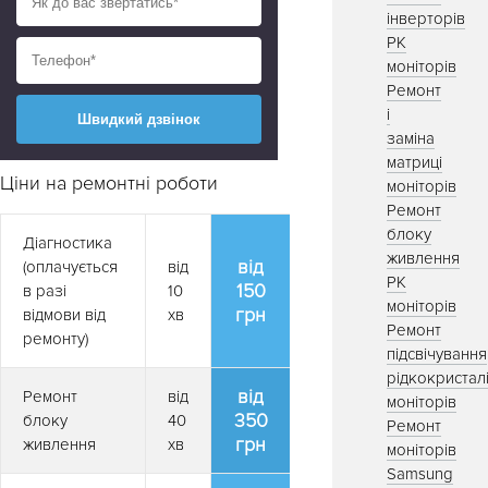
інверторів
РК
моніторів
Ремонт
і
заміна
матриці
Ціни на ремонтні роботи
моніторів
Ремонт
блоку
Діагностика
живлення
від
(оплачується
від
РК
150
в разі
10
моніторів
грн
відмови від
хв
Ремонт
ремонту)
підсвічування
рідкокристал
від
Ремонт
від
моніторів
350
блоку
40
Ремонт
грн
живлення
хв
моніторів
Samsung