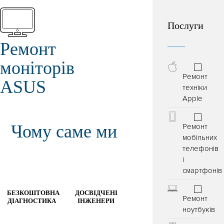
Послуги
Ремонт
моніторів
Ремонт
ASUS
техніки
Apple
Чому саме ми
Ремонт
мобільних
телефонів
і
смартфонів
БЕЗКОШТОВНА
ДОСВІДЧЕНІ
Ремонт
ДІАГНОСТИКА
ІНЖЕНЕРИ
ноутбуків