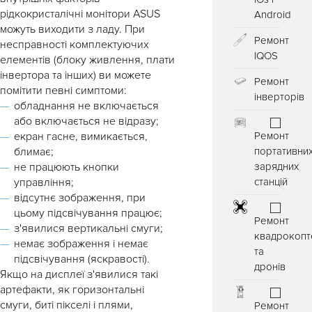
рідкокристалічні монітори ASUS
Android
можуть виходити з ладу. При
Ремонт
несправності комплектуючих
IQOS
елементів (блоку живлення, плати
інвертора та інших) ви можете
Ремонт
помітити певні симптоми:
інверторів
обладнання не включається
або включається не відразу;
екран гасне, вимикається,
Ремонт
блимає;
портативни
не працюють кнопки
зарядних
управління;
станцій
відсутнє зображення, при
цьому підсвічування працює;
Ремонт
з'явилися вертикальні смуги;
квадрокопт
немає зображення і немає
та
підсвічування (яскравості).
дронів
Якщо на дисплеї з'явилися такі
артефакти, як горизонтальні
смуги, биті пікселі і плями,
Ремонт