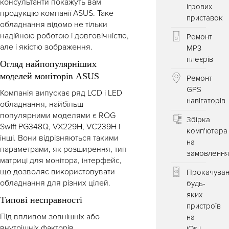
консультанти покажуть вам
ігрових
продукцію компанії ASUS. Таке
приставок
обладнання відомо не тільки
надійною роботою і довговічністю,
Ремонт
але і якістю зображення.
MP3
плеєрів
Огляд найпопулярніших
моделей моніторів ASUS
Ремонт
GPS
Компанія випускає ряд LCD і LED
навігаторів
обладнання, найбільш
популярними моделями є ROG
Збірка
Swift PG348Q, VX229H, VC239H і
комп'ютера
інші. Вони відрізняються такими
на
параметрами, як розширення, тип
замовленн
матриці для монітора, інтерфейс,
що дозволяє використовувати
Прокачува
обладнання для різних цілей.
будь-
яких
Типові несправності
пристроїв
Під впливом зовнішніх або
на
внутрішніх факторів
iOs і