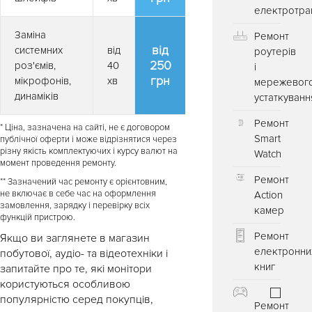
електротра
Заміна
Ремонт
від
системних
від
роутерів
250
роз'ємів,
40
і
грн
мікрофонів,
хв
мережевог
динаміків
устаткуванн
Ремонт
* Ціна, зазначена на сайті, не є договором
Smart
публічної оферти і може відрізнятися через
різну якість комплектуючих і курсу валют на
Watch
момент проведення ремонту.
Ремонт
** Зазначений час ремонту є орієнтовним,
не включає в себе час на оформлення
Action
замовлення, зарядку і перевірку всіх
камер
функцій пристрою.
Ремонт
Якщо ви заглянете в магазин
електронни
побутової, аудіо- та відеотехніки і
книг
запитайте про те, які монітори
користуються особливою
популярністю серед покупців,
Ремонт