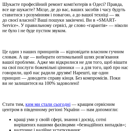
Шукаєте професійний ремонт комп'ютерів в Одесі? Правда,
все ще шукаєте? Місце, де до вас, ваших засобів і часу будуть
ставитися з розумінням і повагою, а до вашої техніці — як
до своєї власної? Ваші пошуки закінчені. Ви в «SMART-
Service». У правильному сервісі, де слово «гарантія» — ніколи
не було і не буде пустим звуком.
Це один з наших принципів — відповідати власним гучним
словам. А ще — вибирати оптимальний шлях розв'язання
вашої проблеми. Адже ми відкрилися не для того, щоб вішати
на свої послуги божевільні цінники — а для того, щоб про нас
говорили, щоб нас радили друзям! Нарешті, ще один
принцип — доводити справу кінця. Без компромісів. Поки
ви не залишитеся на 100% задоволені!
Стати тим,
ким ми стали сьогодні
— кращим сервісним
центром в південному регіоні України — нам допомогли:
кращі уми у своїй сфері, знання і досвід, сотні
вирішених нашими фахівцями «безнадійних випадків»;
надточне і надійне устаткування;