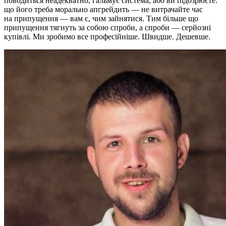
поводиться неадекватно, гальмує система, або ви підозрюєте.
що його треба морально апгрейдить — не витрачайте час
на припущення — вам є, чим зайнятися. Тим більше що
припущення тягнуть за собою спроби, а спроби — серйозні
купівлі. Ми зробимо все професійніше. Швидше. Дешевше.