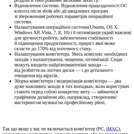
розділи й теки різними засобами захисту.
Відновлення системи. Відновлення працездатності ОС
клієнта після збоїв або дії шкідливих програм
зі збереженням робочих параметрів операційної
системи.
Налаштування операційної системи(Ubuntu, OS X,
Windows XP, Vista, 7, 8, 10) і її оптимізація украй важливі
для зручності роботи, забезпечення стабільності
й підвищення продуктивності, приріст якої може
скласти до 170% від поточного стану.
Налаштування комп'ютера. Увесь комплекс необхідних
заходів з налаштування, чищення, оптимізації. Сюди
можуть входити найрізноманітніші заходи —
від розбиття на логічні диски — і до детального
очищення від вірусів.
Зборка комп'ютера і модернізація комп'ютера — два
дуже важливих заходи в тих випадках, коли користувач
ставить перед собою конкретну мету — займатися
графічним дизайном або, наприклад, створенням/
мастерингом музики на професійному рівні.
Так що якщо у вас не включається комп'ютер (PC,
iMAC
),