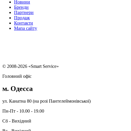
Новини
Бренди
Партнери
Продаж
Контакти
Мапа сайту
Ремонт ноутбуків ASUS
Ремонт iPhone XR
Ремонт Apple Iphone 11
Ремонт
телефонів ASUS
Ремонт проекторів
Ремонт автомагнітол та підсилювачів
для авто
Ремонт мультиварок
Ремонт соковитискача
Ремонт Glo
Ремонт
Планшетів - виїзд
© 2008-2026 «Smart Service»
Головний офіс
м. Одесса
ул. Канатна 80 (на розі Пантелеймонівської)
Пн-Пт - 10.00 - 19.00
Сб - Вихідний
Вс - Вихідний