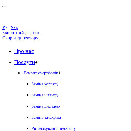
Ру
|
Укр
Зворотний дзвінок
Скарга директору
Про нас
Послуги
+
+
Ремонт смартфонів
Заміна корпусу
Заміна шлейфу
Заміна дисплею
Заміна тачскріна
Розблокування телефону