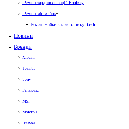
Ремонт зарядних станцій Екофлоу
+
Ремонт мiнiмийок
Ремонт мийки високого тиску Bosch
Новини
Бренди
+
Xiaomi
Toshiba
Sony
Panasonic
MSI
Motorola
Huawei