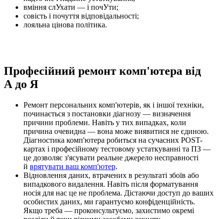
вміння слУхати — і почУти;
совість і почуття відповідальності;
лояльна цінова політика.
Професійний ремонт комп'ютера від
А до Я
Ремонт персональних комп'ютерів, як і іншої техніки,
починається з постановки діагнозу — визначення
причини проблеми. Навіть у тих випадках, коли
причина очевидна — вона може виявитися не єдиною.
Діагностика комп'ютера робиться на сучасних POST-
картах і професійному тестовому устаткуванні та ПЗ —
це дозволяє з'ясувати реальне джерело несправності
й
врятувати ваш комп'ютер
.
Відновлення даних, втрачених в результаті збоїв або
випадкового видалення. Навіть після форматування
носія для нас це не проблема. Дістаючи доступ до ваших
особистих даних, ми гарантуємо конфіденційність.
Якщо треба — проконсультуємо, захистимо окремі