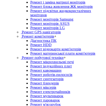
Ремонт і заміна матриці моніторів
Ремонт блока живлення ЖК моніторів
Ремонт підсвітки жидкокристалічних
моніторов
Ремонт моніторів Samsung
Ремонт моніторів ASUS
Ремонт моніторів LG
Ремонт GPS навігаторів
Ремонт комп'ютерів
+
Діагностика ПК
Ремонт HDD
Ремонт відеокарти комп'ютерів
Ремонт материнської плати комп'ютерів
Ремонт побутової техніки
+
Ремонт мікрохвильові печі
Ремонт індукційних плит
Ремонт кавомашин
Ремонт роботів-пилососів
Ремонт синтезаторів
Ремонт блендерiв
Ремонт мiксерiв
Ремонт електрочайників
Ремонт мультиварок
Ремонт пароварок
Ремонт м'ясорубок