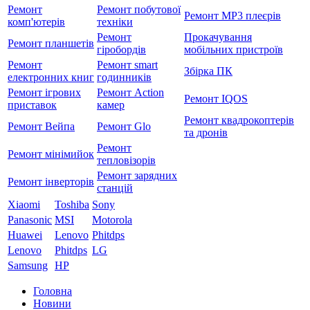
Ремонт
Ремонт побутової
Ремонт MP3 плеєрів
комп'ютерів
техніки
Ремонт
Прокачування
Ремонт планшетів
гіробордів
мобільних пристроїв
Ремонт
Ремонт smart
Збірка ПК
електронних книг
годинників
Ремонт ігрових
Ремонт Action
Ремонт IQOS
приставок
камер
Ремонт квадрокоптерів
Ремонт Вейпа
Ремонт Glo
та дронів
Ремонт
Ремонт мiнiмийок
тепловізорів
Ремонт зарядних
Ремонт інверторів
станцій
Xiaomi
Toshiba
Sony
Panasonic
MSI
Motorola
Huawei
Lenovo
Phitdps
Lenovo
Phitdps
LG
Samsung
HP
Головна
Новини