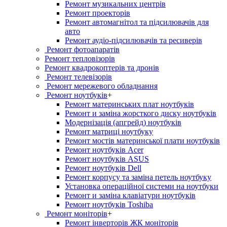
Ремонт музикальних центрів
Ремонт проекторів
Ремонт автомагнітол та підсилювачів для
авто
Ремонт аудіо-підсилювачів та ресиверів
Ремонт фотоапаратів
Ремонт тепловізорів
Ремонт квадрокоптерів та дронів
Ремонт телевізорів
Ремонт мережевого обладнання
Ремонт ноутбуків
+
Ремонт материнських плат ноутбуків
Ремонт и заміна жорсткого диску ноутбуків
Модернізація (апгрейд) ноутбуків
Ремонт матриці ноутбуку
Ремонт мостів материнської плати ноутбуків
Ремонт ноутбуків Acer
Ремонт ноутбуків ASUS
Ремонт ноутбуків Dell
Ремонт корпусу та заміна петель ноутбуку
Установка операційної системи на ноутбуки
Ремонт и заміна клавіатури ноутбуків
Ремонт ноутбуків Toshiba
Ремонт моніторів
+
Ремонт інверторів ЖК моніторів