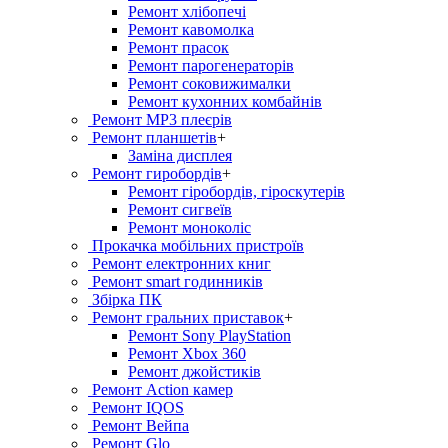
Ремонт хлiбопечi
Ремонт кавомолка
Ремонт прасок
Ремонт парогенераторiв
Ремонт соковижималки
Ремонт кухонних комбайнів
Ремонт MP3 плеєрів
Ремонт планшетів
+
Заміна дисплея
Ремонт гиробордiв
+
Ремонт гіробордів, гіроскутерів
Ремонт сигвеїв
Ремонт моноколіс
Прокачка мобільних пристроїв
Ремонт електронних книг
Ремонт smart годинників
Збірка ПК
Ремонт гральних приставок
+
Ремонт Sony PlayStation
Ремонт Xbox 360
Ремонт джойстиків
Ремонт Action камер
Ремонт IQOS
Ремонт Вейпа
Ремонт Glo