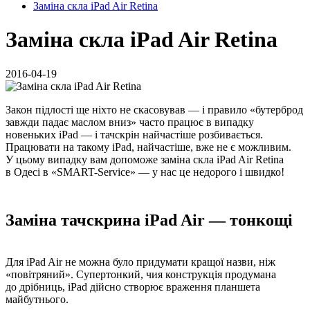
Заміна скла iPad Air Retina
Заміна скла iPad Air Retina
2016-04-19
Закон підлості ще ніхто не скасовував — і правило «бутерброд
завжди падає маслом вниз» часто працює в випадку
новеньких iPad — і тачскрін найчастіше розбивається.
Працювати на такому iPad, найчастіше, вже не є можливим.
У цьому випадку вам допоможе заміна скла iPad Air Retina
в Одесі в «SMART-Service» — у нас це недорого і швидко!
Заміна тачскрина iPad Air — тонкощі
Для iPad Air не можна було придумати кращої назви, ніж
«повітряний». Супертонкий, чия конструкція продумана
до дрібниць, iPad дійсно створює враження планшета
майбутнього.