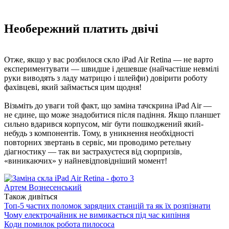
Необережний платить двічі
Отже, якщо у вас розбилося скло iPad Air Retina — не варто
експериментувати — швидше і дешевше (найчастіше невмілі
руки виводять з ладу матрицю і шлейфи) довірити роботу
фахівцеві, який займається цим щодня!
Візьміть до уваги той факт, що заміна тачскрина iPad Air —
не єдине, що може знадобитися після падіння. Якщо планшет
сильно вдарився корпусом, міг бути пошкоджений який-
небудь з компонентів. Тому, в уникнення необхідності
повторних звертань в сервіс, ми проводимо ретельну
діагностику — так ви застрахуєтеся від сюрпризів,
«виникаючих» у найневідповідніший момент!
Артем Вознесенський
Також дивіться
Топ-5 частих поломок зарядних станцій та як їх розпізнати
Чому електрочайник не вимикається під час кипіння
Коди помилок робота пилососа