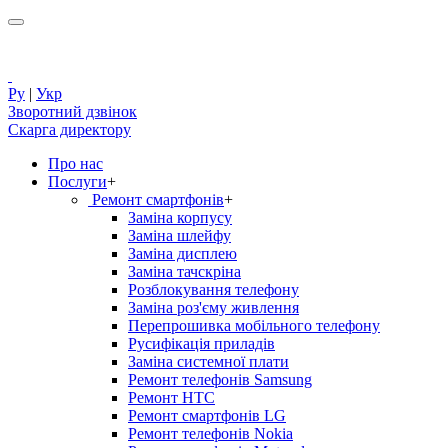
Ру
|
Укр
Зворотний дзвінок
Скарга директору
Про нас
Послуги
+
Ремонт смартфонів
+
Заміна корпусу
Заміна шлейфу
Заміна дисплею
Заміна тачскріна
Розблокування телефону
Заміна роз'єму живлення
Перепрошивка мобільного телефону
Русифікація приладів
Заміна системної плати
Ремонт телефонів Samsung
Ремонт HTC
Ремонт смартфонів LG
Ремонт телефонів Nokia