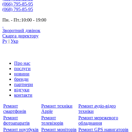
(066) 795-85-95
(068) 795-85-95
Пн. - Пт.:10:00 - 19:00
Зворотний дзвінок
Скарга директору
Ру
|
Укр
Про нас
послуги
новини
бренди
партнери
вiдгуки
контакти
Ремонт
Ремонт техніки
Ремонт аудіо-відео
смартфонів
Apple
техніки
Ремонт
Ремонт
Ремонт мережевого
фотоапаратів
телевізорів
обладнання
Ремонт ноутбуків
Ремонт моніторів
Ремонт GPS навигаторів