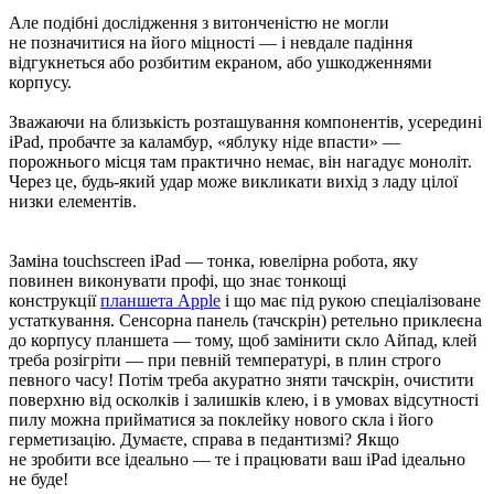
Але подібні дослідження з витонченістю не могли
не позначитися на його міцності — і невдале падіння
відгукнеться або розбитим екраном, або ушкодженнями
корпусу.
Зважаючи на близькість розташування компонентів, усередині
iPad, пробачте за каламбур, «яблуку ніде впасти» —
порожнього місця там практично немає, він нагадує моноліт.
Через це, будь-який удар може викликати вихід з ладу цілої
низки елементів.
Заміна touchscreen iPad — тонка, ювелірна робота, яку
повинен виконувати профі, що знає тонкощі
конструкції
планшета Apple
і що має під рукою спеціалізоване
устаткування. Сенсорна панель (тачскрін) ретельно приклеєна
до корпусу планшета — тому, щоб замінити скло Айпад, клей
треба розігріти — при певній температурі, в плин строго
певного часу! Потім треба акуратно зняти тачскрін, очистити
поверхню від осколків і залишків клею, і в умовах відсутності
пилу можна прийматися за поклейку нового скла і його
герметизацію. Думаєте, справа в педантизмі? Якщо
не зробити все ідеально — те і працювати ваш iPad ідеально
не буде!