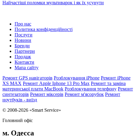
Найчастіші поломки мультиварок і як їх усунути
Про нас
Политика конфіденційності
Послуги
Новини
Бренди
Партнери
Продаж
Контакти
Мапа сайту
Ремонт GPS навігаторів
Розблокування iPhone
Ремонт iPhone
XS MAX
Ремонт Apple Iphone 13 Pro Max
Ремонт та заміна
материнської плати MacBook
Розблокування телефону
Ремонт
синтезаторів
Ремонт міксерів
Ремонт м'ясорубок
Ремонт
ноутбуків - виїзд
© 2008-2026 «Smart Service»
Головний офіс
м. Одесса