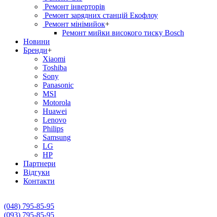
Ремонт інверторів
Ремонт зарядних станцій Екофлоу
Ремонт мiнiмийок
+
Ремонт мийки високого тиску Bosch
Новини
Бренди
+
Xiaomi
Toshiba
Sony
Panasonic
MSI
Motorola
Huawei
Lenovo
Philips
Samsung
LG
HP
Партнери
Вiдгуки
Контакти
(048) 795-85-95
(093) 795-85-95