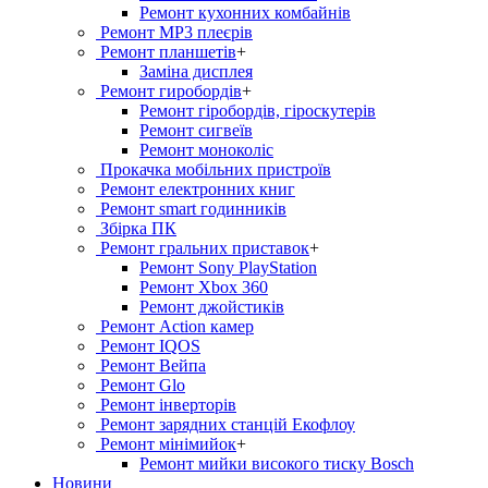
Ремонт кухонних комбайнів
Ремонт MP3 плеєрів
Ремонт планшетів
+
Заміна дисплея
Ремонт гиробордiв
+
Ремонт гіробордів, гіроскутерів
Ремонт сигвеїв
Ремонт моноколіс
Прокачка мобільних пристроїв
Ремонт електронних книг
Ремонт smart годинників
Збірка ПК
Ремонт гральних приставок
+
Ремонт Sony PlayStation
Ремонт Xbox 360
Ремонт джойстиків
Ремонт Action камер
Ремонт IQOS
Ремонт Вейпа
Ремонт Glo
Ремонт інверторів
Ремонт зарядних станцій Екофлоу
Ремонт мiнiмийок
+
Ремонт мийки високого тиску Bosch
Новини