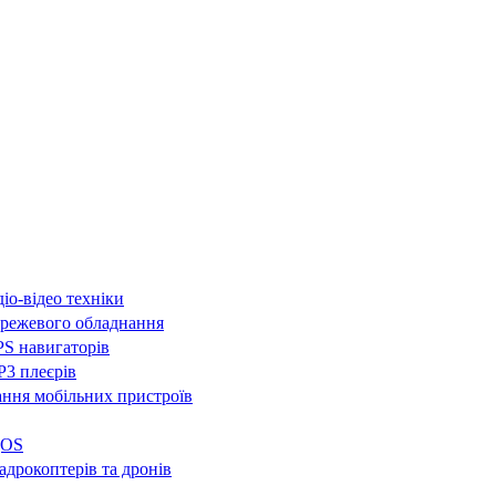
іо-відео техніки
режевого обладнання
S навигаторів
3 плеєрів
ння мобільних пристроїв
QOS
адрокоптерів та дронів