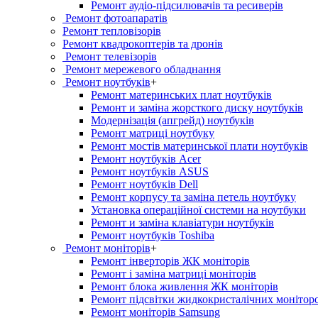
Ремонт аудіо-підсилювачів та ресиверів
Ремонт фотоапаратів
Ремонт тепловізорів
Ремонт квадрокоптерів та дронів
Ремонт телевізорів
Ремонт мережевого обладнання
Ремонт ноутбуків
+
Ремонт материнських плат ноутбуків
Ремонт и заміна жорсткого диску ноутбуків
Модернізація (апгрейд) ноутбуків
Ремонт матриці ноутбуку
Ремонт мостів материнської плати ноутбуків
Ремонт ноутбуків Acer
Ремонт ноутбуків ASUS
Ремонт ноутбуків Dell
Ремонт корпусу та заміна петель ноутбуку
Установка операційної системи на ноутбуки
Ремонт и заміна клавіатури ноутбуків
Ремонт ноутбуків Toshiba
Ремонт моніторів
+
Ремонт інверторів ЖК моніторів
Ремонт і заміна матриці моніторів
Ремонт блока живлення ЖК моніторів
Ремонт підсвітки жидкокристалічних монітор
Ремонт моніторів Samsung