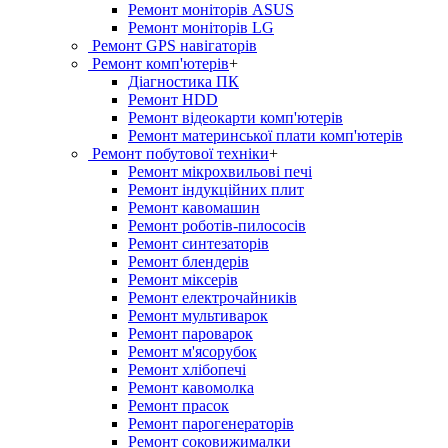
Ремонт моніторів ASUS
Ремонт моніторів LG
Ремонт GPS навігаторів
Ремонт комп'ютерів
+
Діагностика ПК
Ремонт HDD
Ремонт відеокарти комп'ютерів
Ремонт материнської плати комп'ютерів
Ремонт побутової техніки
+
Ремонт мікрохвильові печі
Ремонт індукційних плит
Ремонт кавомашин
Ремонт роботів-пилососів
Ремонт синтезаторів
Ремонт блендерiв
Ремонт мiксерiв
Ремонт електрочайників
Ремонт мультиварок
Ремонт пароварок
Ремонт м'ясорубок
Ремонт хлiбопечi
Ремонт кавомолка
Ремонт прасок
Ремонт парогенераторiв
Ремонт соковижималки