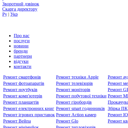
Зворотний дзвінок
Скарга директору
Ру
|
Укр
Про нас
послуги
новини
бренди
партнери
вiдгуки
контакти
Ремонт смартфонів
Ремонт техніки Apple
Ремонт ауд
Ремонт фотоапаратів
Ремонт телевізорів
Ремонт ме
Ремонт ноутбуків
Ремонт моніторів
Ремонт GP
Ремонт комп'ютерів
Ремонт побутової техніки
Ремонт MP
Ремонт планшетів
Ремонт гіробордів
Прокачува
Ремонт електронних книг
Ремонт smart годинників
Збірка ПК
Ремонт ігрових приставок
Ремонт Action камер
Ремонт I
Ремонт Вейпа
Ремонт Glo
Ремонт кв
Ремонт мiнiмийок
Ремонт тепловізорів