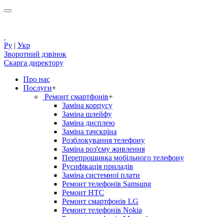
Ру
|
Укр
Зворотний дзвінок
Скарга директору
Про нас
Послуги
+
Ремонт смартфонів
+
Заміна корпусу
Заміна шлейфу
Заміна дисплею
Заміна тачскріна
Розблокування телефону
Заміна роз'єму живлення
Перепрошивка мобільного телефону
Русифікація приладів
Заміна системної плати
Ремонт телефонів Samsung
Ремонт HTC
Ремонт смартфонів LG
Ремонт телефонів Nokia