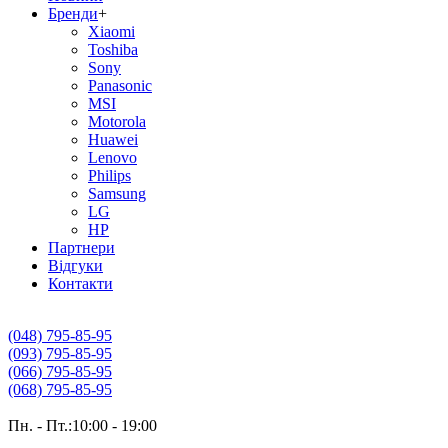
Бренди
+
Xiaomi
Toshiba
Sony
Panasonic
MSI
Motorola
Huawei
Lenovo
Philips
Samsung
LG
HP
Партнери
Вiдгуки
Контакти
(048) 795-85-95
(093) 795-85-95
(066) 795-85-95
(068) 795-85-95
Пн. - Пт.:10:00 - 19:00