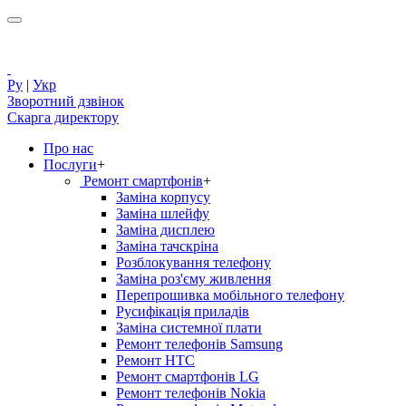
Ру
|
Укр
Зворотний дзвінок
Скарга директору
Про нас
Послуги
+
Ремонт смартфонів
+
Заміна корпусу
Заміна шлейфу
Заміна дисплею
Заміна тачскріна
Розблокування телефону
Заміна роз'єму живлення
Перепрошивка мобільного телефону
Русифікація приладів
Заміна системної плати
Ремонт телефонів Samsung
Ремонт HTC
Ремонт смартфонів LG
Ремонт телефонів Nokia