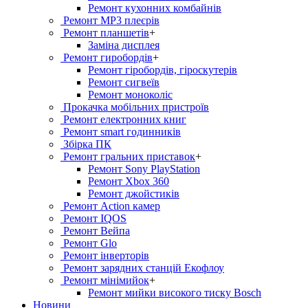
Ремонт кухонних комбайнів
Ремонт MP3 плеєрів
Ремонт планшетів
+
Заміна дисплея
Ремонт гиробордiв
+
Ремонт гіробордів, гіроскутерів
Ремонт сигвеїв
Ремонт моноколіс
Прокачка мобільних пристроїв
Ремонт електронних книг
Ремонт smart годинників
Збірка ПК
Ремонт гральних приставок
+
Ремонт Sony PlayStation
Ремонт Xbox 360
Ремонт джойстиків
Ремонт Action камер
Ремонт IQOS
Ремонт Вейпа
Ремонт Glo
Ремонт інверторів
Ремонт зарядних станцій Екофлоу
Ремонт мiнiмийок
+
Ремонт мийки високого тиску Bosch
Новини