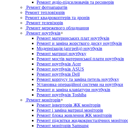
Ремонт аудіо-підсилювачів та ресиверів
Ремонт фотоапаратів
Ремонт тепловізорів
Ремонт квадрокоптерів та дронів
Ремонт телевізорів
Ремонт мережевого обладнання
Ремонт ноутбуків
+
Ремонт материнських плат ноутбуків
Ремонт и заміна жорсткого диску ноутбуків
Модернізація (апгрейд) ноутбуків
Ремонт матриці ноутбуку
Ремонт мостів материнської плати ноутбуків
Ремонт ноутбуків Acer
Ремонт ноутбуків ASUS
Ремонт ноутбуків Dell
Ремонт корпусу та заміна петель ноутбуку
Установка операційної системи на ноутбуки
Ремонт и заміна клавіатури ноутбуків
Ремонт ноутбуків Toshiba
Ремонт моніторів
+
Ремонт інверторів ЖК моніторів
Ремонт і заміна матриці моніторів
Ремонт блока живлення ЖК моніторів
Ремонт підсвітки жидкокристалічних монітор
Ремонт моніторів Samsung