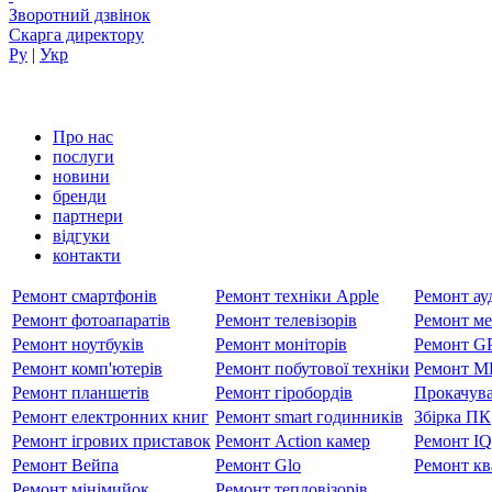
Зворотний дзвінок
Скарга директору
Ру
|
Укр
Про нас
послуги
новини
бренди
партнери
вiдгуки
контакти
Ремонт смартфонів
Ремонт техніки Apple
Ремонт ауд
Ремонт фотоапаратів
Ремонт телевізорів
Ремонт ме
Ремонт ноутбуків
Ремонт моніторів
Ремонт GP
Ремонт комп'ютерів
Ремонт побутової техніки
Ремонт MP
Ремонт планшетів
Ремонт гіробордів
Прокачува
Ремонт електронних книг
Ремонт smart годинників
Збірка ПК
Ремонт ігрових приставок
Ремонт Action камер
Ремонт I
Ремонт Вейпа
Ремонт Glo
Ремонт кв
Ремонт мiнiмийок
Ремонт тепловізорів