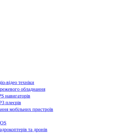
іо-відео техніки
режевого обладнання
S навигаторів
3 плеєрів
ння мобільних пристроїв
QOS
адрокоптерів та дронів