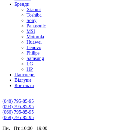
Бренди
+
Xiaomi
Toshiba
Sony
Panasonic
MSI
Motorola
Huawei
Lenovo
Philips
Samsung
LG
HP
Партнери
Вiдгуки
Контакти
(048) 795-85-95
(093) 795-85-95
(066) 795-85-95
(068) 795-85-95
Пн. - Пт.:10:00 - 19:00