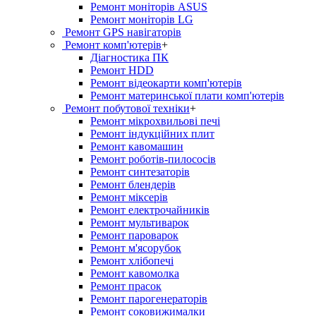
Ремонт моніторів ASUS
Ремонт моніторів LG
Ремонт GPS навігаторів
Ремонт комп'ютерів
+
Діагностика ПК
Ремонт HDD
Ремонт відеокарти комп'ютерів
Ремонт материнської плати комп'ютерів
Ремонт побутової техніки
+
Ремонт мікрохвильові печі
Ремонт індукційних плит
Ремонт кавомашин
Ремонт роботів-пилососів
Ремонт синтезаторів
Ремонт блендерiв
Ремонт мiксерiв
Ремонт електрочайників
Ремонт мультиварок
Ремонт пароварок
Ремонт м'ясорубок
Ремонт хлiбопечi
Ремонт кавомолка
Ремонт прасок
Ремонт парогенераторiв
Ремонт соковижималки