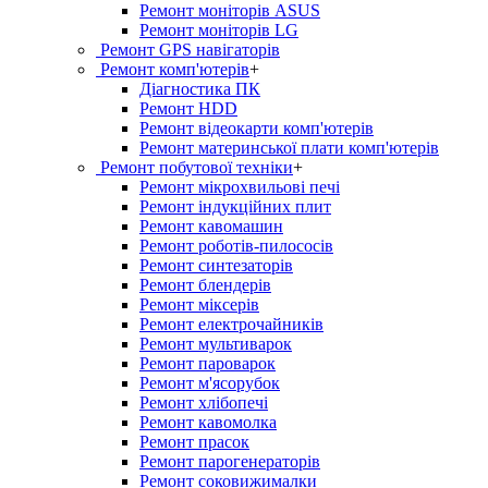
Ремонт моніторів ASUS
Ремонт моніторів LG
Ремонт GPS навігаторів
Ремонт комп'ютерів
+
Діагностика ПК
Ремонт HDD
Ремонт відеокарти комп'ютерів
Ремонт материнської плати комп'ютерів
Ремонт побутової техніки
+
Ремонт мікрохвильові печі
Ремонт індукційних плит
Ремонт кавомашин
Ремонт роботів-пилососів
Ремонт синтезаторів
Ремонт блендерiв
Ремонт мiксерiв
Ремонт електрочайників
Ремонт мультиварок
Ремонт пароварок
Ремонт м'ясорубок
Ремонт хлiбопечi
Ремонт кавомолка
Ремонт прасок
Ремонт парогенераторiв
Ремонт соковижималки