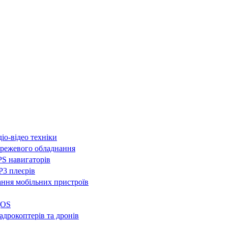
іо-відео техніки
режевого обладнання
S навигаторів
3 плеєрів
ння мобільних пристроїв
QOS
адрокоптерів та дронів