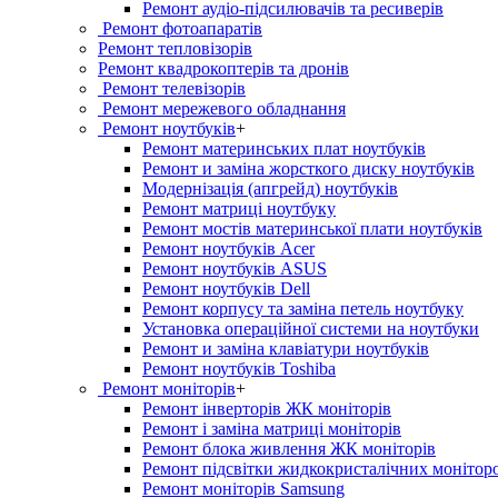
Ремонт аудіо-підсилювачів та ресиверів
Ремонт фотоапаратів
Ремонт тепловізорів
Ремонт квадрокоптерів та дронів
Ремонт телевізорів
Ремонт мережевого обладнання
Ремонт ноутбуків
+
Ремонт материнських плат ноутбуків
Ремонт и заміна жорсткого диску ноутбуків
Модернізація (апгрейд) ноутбуків
Ремонт матриці ноутбуку
Ремонт мостів материнської плати ноутбуків
Ремонт ноутбуків Acer
Ремонт ноутбуків ASUS
Ремонт ноутбуків Dell
Ремонт корпусу та заміна петель ноутбуку
Установка операційної системи на ноутбуки
Ремонт и заміна клавіатури ноутбуків
Ремонт ноутбуків Toshiba
Ремонт моніторів
+
Ремонт інверторів ЖК моніторів
Ремонт і заміна матриці моніторів
Ремонт блока живлення ЖК моніторів
Ремонт підсвітки жидкокристалічних монітор
Ремонт моніторів Samsung