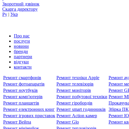
Зворотний дзвінок
Скарга директору
Ру
|
Укр
Про нас
послуги
новини
бренди
партнери
вiдгуки
контакти
Ремонт смартфонів
Ремонт техніки Apple
Ремонт ауд
Ремонт фотоапаратів
Ремонт телевізорів
Ремонт ме
Ремонт ноутбуків
Ремонт моніторів
Ремонт GP
Ремонт комп'ютерів
Ремонт побутової техніки
Ремонт MP
Ремонт планшетів
Ремонт гіробордів
Прокачува
Ремонт електронних книг
Ремонт smart годинників
Збірка ПК
Ремонт ігрових приставок
Ремонт Action камер
Ремонт I
Ремонт Вейпа
Ремонт Glo
Ремонт кв
Ремонт мiнiмийок
Ремонт тепловізорів