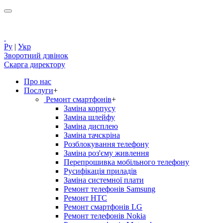
Ру
|
Укр
Зворотний дзвінок
Скарга директору
Про нас
Послуги
+
Ремонт смартфонів
+
Заміна корпусу
Заміна шлейфу
Заміна дисплею
Заміна тачскріна
Розблокування телефону
Заміна роз'єму живлення
Перепрошивка мобільного телефону
Русифікація приладів
Заміна системної плати
Ремонт телефонів Samsung
Ремонт HTC
Ремонт смартфонів LG
Ремонт телефонів Nokia