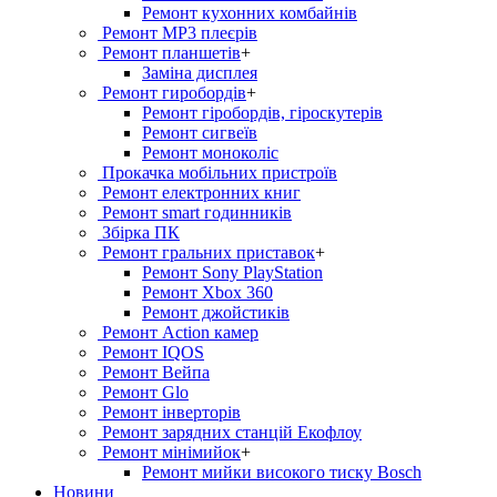
Ремонт кухонних комбайнів
Ремонт MP3 плеєрів
Ремонт планшетів
+
Заміна дисплея
Ремонт гиробордiв
+
Ремонт гіробордів, гіроскутерів
Ремонт сигвеїв
Ремонт моноколіс
Прокачка мобільних пристроїв
Ремонт електронних книг
Ремонт smart годинників
Збірка ПК
Ремонт гральних приставок
+
Ремонт Sony PlayStation
Ремонт Xbox 360
Ремонт джойстиків
Ремонт Action камер
Ремонт IQOS
Ремонт Вейпа
Ремонт Glo
Ремонт інверторів
Ремонт зарядних станцій Екофлоу
Ремонт мiнiмийок
+
Ремонт мийки високого тиску Bosch
Новини