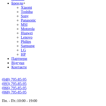
Бренди
+
Xiaomi
Toshiba
Sony
Panasonic
MSI
Motorola
Huawei
Lenovo
Philips
Samsung
LG
HP
Партнери
Вiдгуки
Контакти
(048) 795-85-95
(093) 795-85-95
(066) 795-85-95
(068) 795-85-95
Пн. - Пт.:10:00 - 19:00