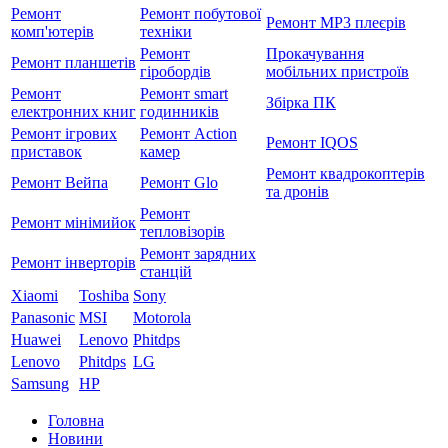
Ремонт
Ремонт побутової
Ремонт MP3 плеєрів
комп'ютерів
техніки
Ремонт
Прокачування
Ремонт планшетів
гіробордів
мобільних пристроїв
Ремонт
Ремонт smart
Збірка ПК
електронних книг
годинників
Ремонт ігрових
Ремонт Action
Ремонт IQOS
приставок
камер
Ремонт квадрокоптерів
Ремонт Вейпа
Ремонт Glo
та дронів
Ремонт
Ремонт мiнiмийок
тепловізорів
Ремонт зарядних
Ремонт інверторів
станцій
Xiaomi
Toshiba
Sony
Panasonic
MSI
Motorola
Huawei
Lenovo
Phitdps
Lenovo
Phitdps
LG
Samsung
HP
Головна
Новини