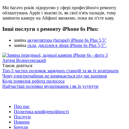
Ми багато років лідируємо у сфері професійного ремонту
облаштувань Apple і знаємо їх, як свої п'ять пальців, тому
замінити камеру на Айфоні зможемо, поки ви п'єте каву.
Інші послуги з ремонту iPhone 6s Plus:
заміна
акумулятора (батареї) iPhone 6s Plus 5,5″
заміна
скла, дисплея в зборі iPhone 6s Plus 5,5″.
Артем Вознесенський
Також дивіться
Топ-5 частих поломок зарядних станцій та як їх розпізнати
Чому електрочайник не вимикається під час кипіння
Коди помилок робота пилососа
Найчастіші поломки мультиварок і як їх усунути
Про нас
Политика конфіденційності
Послуги
Новини
Бренди