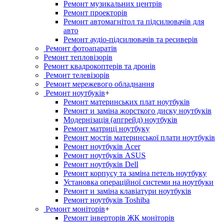
Ремонт музикальних центрів
Ремонт проекторів
Ремонт автомагнітол та підсилювачів для
авто
Ремонт аудіо-підсилювачів та ресиверів
Ремонт фотоапаратів
Ремонт тепловізорів
Ремонт квадрокоптерів та дронів
Ремонт телевізорів
Ремонт мережевого обладнання
Ремонт ноутбуків
+
Ремонт материнських плат ноутбуків
Ремонт и заміна жорсткого диску ноутбуків
Модернізація (апгрейд) ноутбуків
Ремонт матриці ноутбуку
Ремонт мостів материнської плати ноутбуків
Ремонт ноутбуків Acer
Ремонт ноутбуків ASUS
Ремонт ноутбуків Dell
Ремонт корпусу та заміна петель ноутбуку
Установка операційної системи на ноутбуки
Ремонт и заміна клавіатури ноутбуків
Ремонт ноутбуків Toshiba
Ремонт моніторів
+
Ремонт інверторів ЖК моніторів