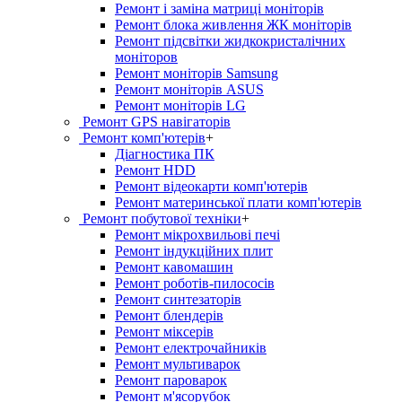
Ремонт і заміна матриці моніторів
Ремонт блока живлення ЖК моніторів
Ремонт підсвітки жидкокристалічних
моніторов
Ремонт моніторів Samsung
Ремонт моніторів ASUS
Ремонт моніторів LG
Ремонт GPS навігаторів
Ремонт комп'ютерів
+
Діагностика ПК
Ремонт HDD
Ремонт відеокарти комп'ютерів
Ремонт материнської плати комп'ютерів
Ремонт побутової техніки
+
Ремонт мікрохвильові печі
Ремонт індукційних плит
Ремонт кавомашин
Ремонт роботів-пилососів
Ремонт синтезаторів
Ремонт блендерiв
Ремонт мiксерiв
Ремонт електрочайників
Ремонт мультиварок
Ремонт пароварок
Ремонт м'ясорубок