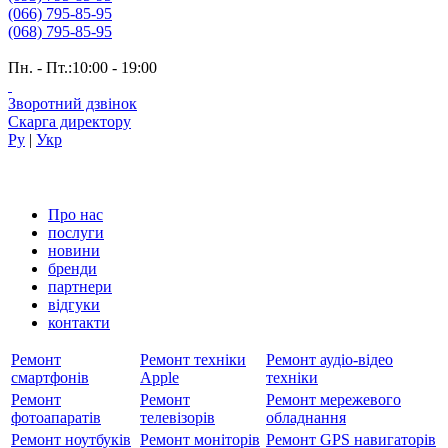
(066) 795-85-95
(068) 795-85-95
Пн. - Пт.:10:00 - 19:00
Зворотний дзвінок
Скарга директору
Ру
|
Укр
Про нас
послуги
новини
бренди
партнери
вiдгуки
контакти
Ремонт
Ремонт техніки
Ремонт аудіо-відео
смартфонів
Apple
техніки
Ремонт
Ремонт
Ремонт мережевого
фотоапаратів
телевізорів
обладнання
Ремонт ноутбуків
Ремонт моніторів
Ремонт GPS навигаторів