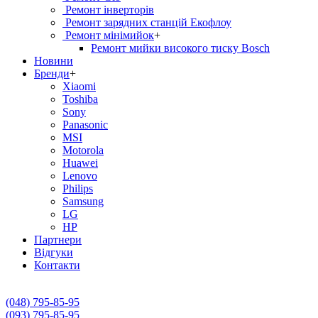
Ремонт інверторів
Ремонт зарядних станцій Екофлоу
Ремонт мiнiмийок
+
Ремонт мийки високого тиску Bosch
Новини
Бренди
+
Xiaomi
Toshiba
Sony
Panasonic
MSI
Motorola
Huawei
Lenovo
Philips
Samsung
LG
HP
Партнери
Вiдгуки
Контакти
(048) 795-85-95
(093) 795-85-95