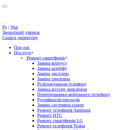
Ру
|
Укр
Зворотний дзвінок
Скарга директору
Про нас
Послуги
+
Ремонт смартфонів
+
Заміна корпусу
Заміна шлейфу
Заміна дисплею
Заміна тачскріна
Розблокування телефону
Заміна роз'єму живлення
Перепрошивка мобільного телефону
Русифікація приладів
Заміна системної плати
Ремонт телефонів Samsung
Ремонт HTC
Ремонт смартфонів LG
Ремонт телефонів Nokia