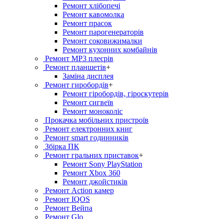
Ремонт хлiбопечi
Ремонт кавомолка
Ремонт прасок
Ремонт парогенераторiв
Ремонт соковижималки
Ремонт кухонних комбайнів
Ремонт MP3 плеєрів
Ремонт планшетів
+
Заміна дисплея
Ремонт гиробордiв
+
Ремонт гіробордів, гіроскутерів
Ремонт сигвеїв
Ремонт моноколіс
Прокачка мобільних пристроїв
Ремонт електронних книг
Ремонт smart годинників
Збірка ПК
Ремонт гральних приставок
+
Ремонт Sony PlayStation
Ремонт Xbox 360
Ремонт джойстиків
Ремонт Action камер
Ремонт IQOS
Ремонт Вейпа
Ремонт Glo