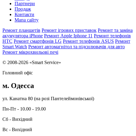
Партнери
Продаж
Контакти
Мапа сайту
Ремонт планшетів
Ремонт ігрових приставок
Ремонт та заміна
акумулятора iPhone
Ремонт Apple Iphone 11
Ремонт телефонів
HTC
Ремонт смартфонів LG
Ремонт телефонів ASUS
Ремонт
Smart Watch
Ремонт автомагнітол та підсилювачів для авто
Ремонт мікрохвильові печі
© 2008-2026 «Smart Service»
Головний офіс
м. Одесса
ул. Канатна 80 (на розі Пантелеймонівської)
Пн-Пт - 10.00 - 19.00
Сб - Вихідний
Вс - Вихідний