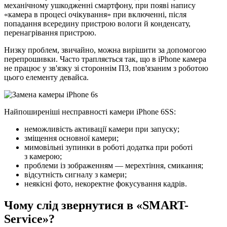
механічному ушкодженні смартфону, при появі напису
«камера в процесі очікування» при включенні, після
попадання всередину пристрою вологи й конденсату,
перенагрівання пристрою.
Низку проблем, звичайно, можна вирішити за допомогою
перепрошивки. Часто трапляється так, що в iPhone камера
не працює у зв'язку зі стороннім ПЗ, пов'язаним з роботою
цього елементу девайса.
Найпоширеніші несправності камери iPhone 6SS:
неможливість активації камери при запуску;
зміщення основної камери;
мимовільні зупинки в роботі додатка при роботі
з камерою;
проблеми із зображенням — мерехтіння, смикання;
відсутність сигналу з камери;
неякісні фото, некоректне фокусування кадрів.
Чому слід звернутися в «SMART-
Service»?