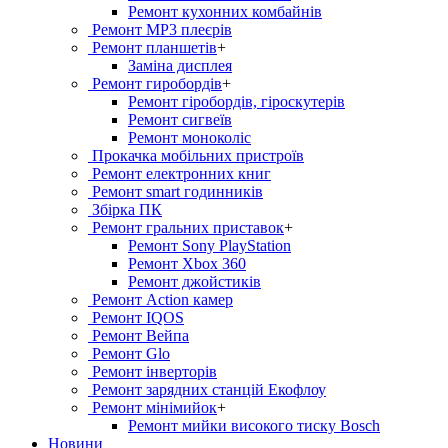
Ремонт кухонних комбайнів
Ремонт MP3 плеєрів
Ремонт планшетів
+
Заміна дисплея
Ремонт гиробордiв
+
Ремонт гіробордів, гіроскутерів
Ремонт сигвеїв
Ремонт моноколіс
Прокачка мобільних пристроїв
Ремонт електронних книг
Ремонт smart годинників
Збірка ПК
Ремонт гральних приставок
+
Ремонт Sony PlayStation
Ремонт Xbox 360
Ремонт джойстиків
Ремонт Action камер
Ремонт IQOS
Ремонт Вейпа
Ремонт Glo
Ремонт інверторів
Ремонт зарядних станцій Екофлоу
Ремонт мiнiмийок
+
Ремонт мийки високого тиску Bosch
Новини