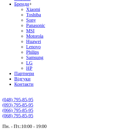
Бренди
+
Xiaomi
Toshiba
Sony
Panasonic
MSI
Motorola
Huawei
Lenovo
Philips
Samsung
LG
HP
Партнери
Вiдгуки
Контакти
(048) 795-85-95
(093) 795-85-95
(066) 795-85-95
(068) 795-85-95
Пн. - Пт.:10:00 - 19:00