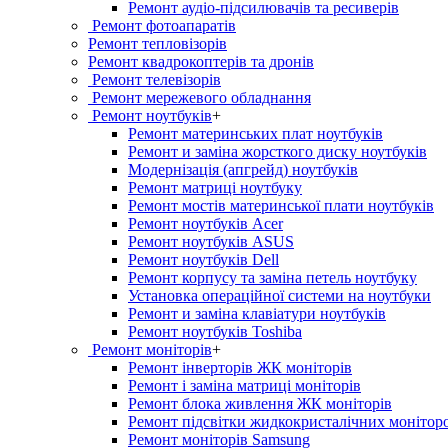
Ремонт аудіо-підсилювачів та ресиверів
Ремонт фотоапаратів
Ремонт тепловізорів
Ремонт квадрокоптерів та дронів
Ремонт телевізорів
Ремонт мережевого обладнання
Ремонт ноутбуків
+
Ремонт материнських плат ноутбуків
Ремонт и заміна жорсткого диску ноутбуків
Модернізація (апгрейд) ноутбуків
Ремонт матриці ноутбуку
Ремонт мостів материнської плати ноутбуків
Ремонт ноутбуків Acer
Ремонт ноутбуків ASUS
Ремонт ноутбуків Dell
Ремонт корпусу та заміна петель ноутбуку
Установка операційної системи на ноутбуки
Ремонт и заміна клавіатури ноутбуків
Ремонт ноутбуків Toshiba
Ремонт моніторів
+
Ремонт інверторів ЖК моніторів
Ремонт і заміна матриці моніторів
Ремонт блока живлення ЖК моніторів
Ремонт підсвітки жидкокристалічних монітор
Ремонт моніторів Samsung