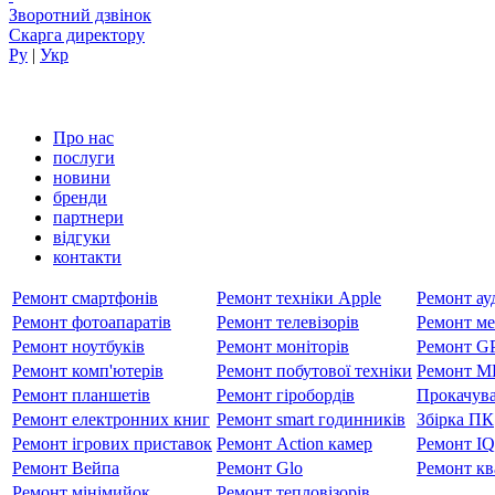
Зворотний дзвінок
Скарга директору
Ру
|
Укр
Про нас
послуги
новини
бренди
партнери
вiдгуки
контакти
Ремонт смартфонів
Ремонт техніки Apple
Ремонт ауд
Ремонт фотоапаратів
Ремонт телевізорів
Ремонт ме
Ремонт ноутбуків
Ремонт моніторів
Ремонт GP
Ремонт комп'ютерів
Ремонт побутової техніки
Ремонт MP
Ремонт планшетів
Ремонт гіробордів
Прокачува
Ремонт електронних книг
Ремонт smart годинників
Збірка ПК
Ремонт ігрових приставок
Ремонт Action камер
Ремонт I
Ремонт Вейпа
Ремонт Glo
Ремонт кв
Ремонт мiнiмийок
Ремонт тепловізорів