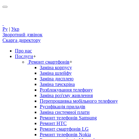
Ру
|
Укр
Зворотний дзвінок
Скарга директору
Про нас
Послуги
+
Ремонт смартфонів
+
Заміна корпусу
Заміна шлейфу
Заміна дисплею
Заміна тачскріна
Розблокування телефону
Заміна роз'єму живлення
Перепрошивка мобільного телефону
Русифікація приладів
Заміна системної плати
Ремонт телефонів Samsung
Ремонт HTC
Ремонт смартфонів LG
Ремонт телефонів Nokia