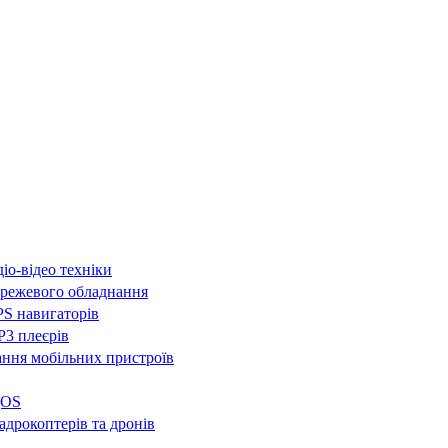
іо-відео техніки
режевого обладнання
S навигаторів
3 плеєрів
ння мобільних пристроїв
QOS
адрокоптерів та дронів