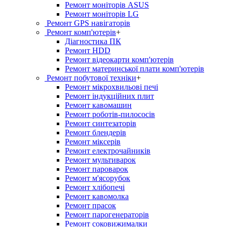
Ремонт моніторів ASUS
Ремонт моніторів LG
Ремонт GPS навігаторів
Ремонт комп'ютерів
+
Діагностика ПК
Ремонт HDD
Ремонт відеокарти комп'ютерів
Ремонт материнської плати комп'ютерів
Ремонт побутової техніки
+
Ремонт мікрохвильові печі
Ремонт індукційних плит
Ремонт кавомашин
Ремонт роботів-пилососів
Ремонт синтезаторів
Ремонт блендерiв
Ремонт мiксерiв
Ремонт електрочайників
Ремонт мультиварок
Ремонт пароварок
Ремонт м'ясорубок
Ремонт хлiбопечi
Ремонт кавомолка
Ремонт прасок
Ремонт парогенераторiв
Ремонт соковижималки