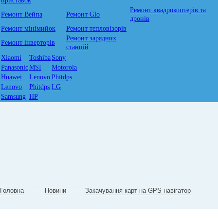
приставок
Ремонт квадрокоптерів та
Ремонт Вейпа
Ремонт Glo
дронів
Ремонт мiнiмийок
Ремонт тепловізорів
Ремонт зарядних
Ремонт інверторів
станцій
Xiaomi
Toshiba
Sony
Panasonic
MSI
Motorola
Huawei
Lenovo
Phitdps
Lenovo
Phitdps
LG
Samsung
HP
Головна
Новини
Закачування карт на GPS навігатор