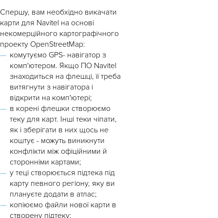
Спершу, вам необхідно викачати
карти для Navitel на основі
некомерційного картографічного
проекту OpenStreetMap:
комутуємо GPS- навігатор з
комп'ютером. Якщо ПО Navitel
знаходиться на флешці, її треба
витягнути з навігатора і
відкрити на комп'ютері;
в корені флешки створюємо
теку для карт. Інші теки чіпати,
як і зберігати в них щось не
коштує - можуть виникнути
конфлікти між офіційними й
сторонніми картами;
у теці створюється підтека під
карту певного регіону, яку ви
плануєте додати в атлас;
копіюємо файли нової карти в
створену підтеку;