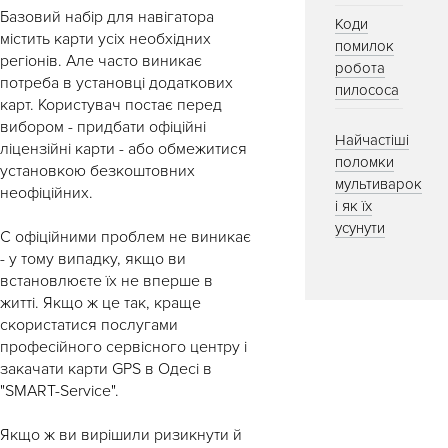
Базовий набір для навігатора
Коди
містить карти усіх необхідних
помилок
регіонів. Але часто виникає
робота
потреба в установці додаткових
пилососа
карт. Користувач постає перед
вибором - придбати офіційні
Найчастіші
ліцензійні карти - або обмежитися
поломки
установкою безкоштовних
мультиварок
неофіційних.
і як їх
усунути
C офіційними проблем не виникає
- у тому випадку, якщо ви
встановлюєте їх не вперше в
житті. Якщо ж це так, краще
скористатися послугами
професійного сервісного центру і
закачати карти GPS в Одесі в
"SMART-Service".
Якщо ж ви вирішили ризикнути й