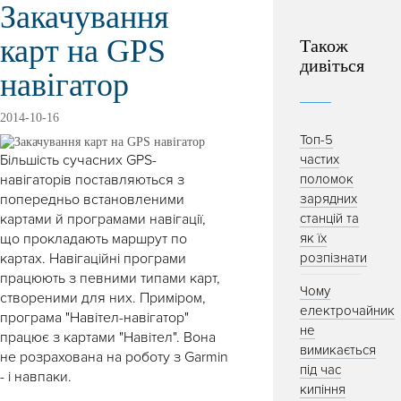
Закачування
карт на GPS
Також
дивіться
навігатор
2014-10-16
Топ-5
Більшість сучасних GPS-
частих
навігаторів поставляються з
поломок
попередньо встановленими
зарядних
картами й програмами навігації,
станцій та
що прокладають маршрут по
як їх
картах. Навігаційні програми
розпізнати
працюють з певними типами карт,
Чому
створеними для них. Приміром,
електрочайник
програма "Навітел-навігатор"
не
працює з картами "Навітел". Вона
вимикається
не розрахована на роботу з Garmin
під час
- і навпаки.
кипіння