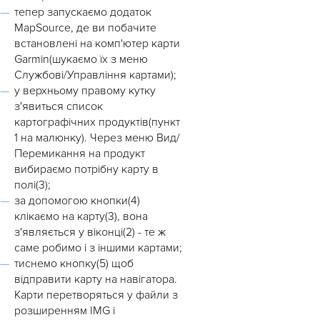
тепер запускаємо додаток
MapSource, де ви побачите
встановлені на комп'ютер карти
Garmin(шукаємо їх з меню
Службові/Управління картами);
у верхньому правому кутку
з'явиться список
картографічних продуктів(пункт
1 на малюнку). Через меню Вид/
Перемикання на продукт
вибираємо потрібну карту в
полі(3);
за допомогою кнопки(4)
клікаємо на карту(3), вона
з'являється у віконці(2) - те ж
саме робимо і з іншими картами;
тиснемо кнопку(5) щоб
відправити карту на навігатора.
Карти перетворяться у файли з
розширенням IMG і