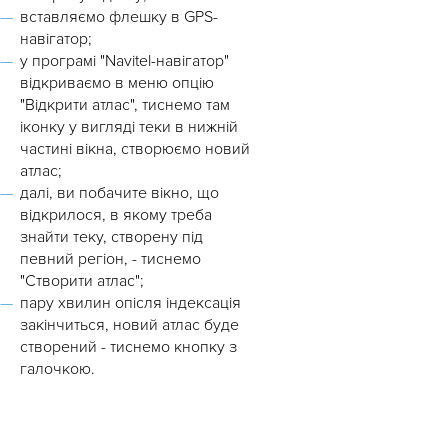
вставляємо флешку в GPS-
навігатор;
у програмі "Navitel-навігатор"
відкриваємо в меню опцію
"Відкрити атлас", тиснемо там
іконку у вигляді теки в нижній
частині вікна, створюємо новий
атлас;
далі, ви побачите вікно, що
відкрилося, в якому треба
знайти теку, створену під
певний регіон, - тиснемо
"Створити атлас";
пару хвилин опісля індексація
закінчиться, новий атлас буде
створений - тиснемо кнопку з
галочкою.