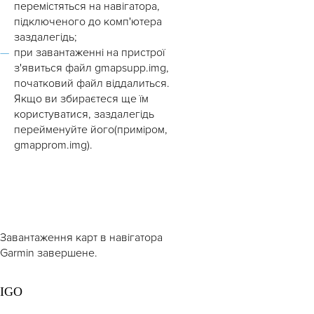
перемістяться на навігатора,
підключеного до комп'ютера
заздалегідь;
при завантаженні на пристрої
з'явиться файл gmapsupp.img,
початковий файл віддалиться.
Якщо ви збираєтеся ще їм
користуватися, заздалегідь
перейменуйте його(приміром,
gmapprom.img).
Завантаження карт в навігатора
Garmin завершене.
IGO