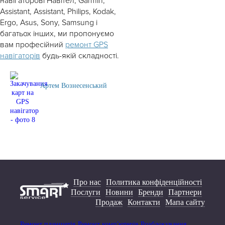
навігаторові Навітел, Garmin,
Assistant, Assistant, Philips, Kodak,
Ergo, Asus, Sony, Samsung і
багатьох інших, ми пропонуємо
вам професійний
ремонт GPS
навігаторів
будь-якій складності.
Артем Вознесенський
Про нас
Политика конфіденційності
Послуги
Новини
Бренди
Партнери
Продаж
Контакти
Мапа сайту
Ремонт планшетів
Ремонт комп'ютерів
Розблокування