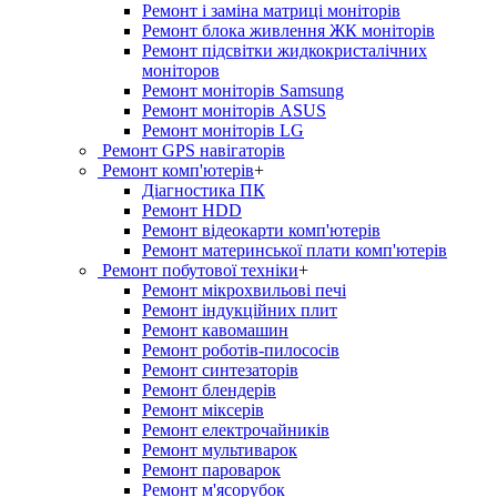
Ремонт і заміна матриці моніторів
Ремонт блока живлення ЖК моніторів
Ремонт підсвітки жидкокристалічних
моніторов
Ремонт моніторів Samsung
Ремонт моніторів ASUS
Ремонт моніторів LG
Ремонт GPS навігаторів
Ремонт комп'ютерів
+
Діагностика ПК
Ремонт HDD
Ремонт відеокарти комп'ютерів
Ремонт материнської плати комп'ютерів
Ремонт побутової техніки
+
Ремонт мікрохвильові печі
Ремонт індукційних плит
Ремонт кавомашин
Ремонт роботів-пилососів
Ремонт синтезаторів
Ремонт блендерiв
Ремонт мiксерiв
Ремонт електрочайників
Ремонт мультиварок
Ремонт пароварок
Ремонт м'ясорубок