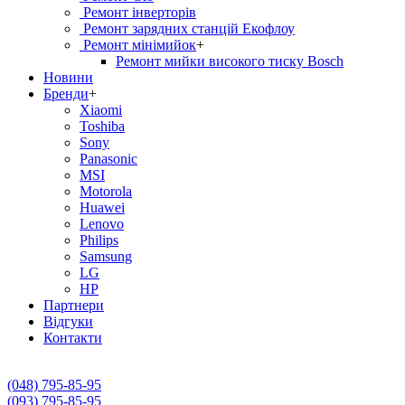
Ремонт інверторів
Ремонт зарядних станцій Екофлоу
Ремонт мiнiмийок
+
Ремонт мийки високого тиску Bosch
Новини
Бренди
+
Xiaomi
Toshiba
Sony
Panasonic
MSI
Motorola
Huawei
Lenovo
Philips
Samsung
LG
HP
Партнери
Вiдгуки
Контакти
(048) 795-85-95
(093) 795-85-95