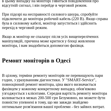
в цьому випадку на моніторі з'явиться повідомлення про
відсутній сигнал, і він перейде в черговий режим.
При підозрі на несправності силового шнура, спробуйте
підключити до монітора робочий кабель (220 В). Якщо справа
була в силовому кабелі, монітор запуститься і здійснить
перехід в черговий режим.
Якщо ж монітор не спалахує після усіх вищеперелічених
маніпуляцій, причина може критися у блоці живлення
монітора, і вам знадобиться допомогою фахівця.
Ремонт моніторів в Одесі
В цілому, терміни ремонту моніторів не перевищують пари
годин, з урахуванням діагностики. У "SMART-Service",
повноцінний ремонт монітора, ціна якого визначається
фахівцем у кожному конкретному випадку, обов'язково
узгоджується з клієнтами. Середня вартість ремонту монітора
коливається в межах 200-500 грн Безумовно, ви можете бути
повністю упевнені в тому, що ми завжди знайдемо
оптимальне розв'язання вашої проблеми - без зайвих витрат.