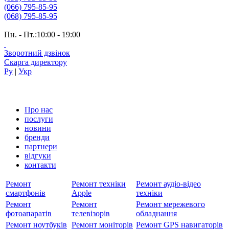
(066) 795-85-95
(068) 795-85-95
Пн. - Пт.:10:00 - 19:00
Зворотний дзвінок
Скарга директору
Ру
|
Укр
Про нас
послуги
новини
бренди
партнери
вiдгуки
контакти
Ремонт
Ремонт техніки
Ремонт аудіо-відео
смартфонів
Apple
техніки
Ремонт
Ремонт
Ремонт мережевого
фотоапаратів
телевізорів
обладнання
Ремонт ноутбуків
Ремонт моніторів
Ремонт GPS навигаторів