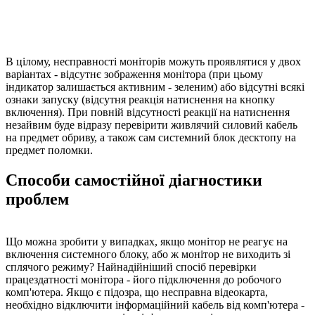
В цілому, несправності моніторів можуть проявлятися у двох
варіантах - відсутнє зображення монітора (при цьому
індикатор залишається активним - зеленим) або відсутні всякі
ознаки запуску (відсутня реакція натиснення на кнопку
включення). При повній відсутності реакції на натиснення
незайвим буде відразу перевірити живлячий силовий кабель
на предмет обриву, а також сам системний блок десктопу на
предмет поломки.
Способи самостійної діагностики
проблем
Що можна зробити у випадках, якщо монітор не реагує на
включення системного блоку, або ж монітор не виходить зі
сплячого режиму? Найнадійніший спосіб перевірки
працездатності монітора - його підключення до робочого
комп'ютера. Якщо є підозра, що несправна відеокарта,
необхідно відключити інформаційний кабель від комп'ютера -