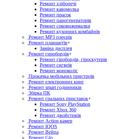
Ремонт хлiбопечi
Ремонт кавомолка
Ремонт прасок
Ремонт парогенераторiв
Ремонт соковижималки
Ремонт кухонних комбайнів
Ремонт MP3 плеєрів
Ремонт планшетів
+
Заміна дисплея
Ремонт гиробордiв
+
Ремонт гіробордів, гіроскутерів
Ремонт сигвеїв
Ремонт моноколіс
Прокачка мобільних пристроїв
Ремонт електронних книг
Ремонт smart годинників
Збірка ПК
Ремонт гральних приставок
+
Ремонт Sony PlayStation
Ремонт Xbox 360
Ремонт джойстиків
Ремонт Action камер
Ремонт IQOS
Ремонт Вейпа
Ремонт Glo