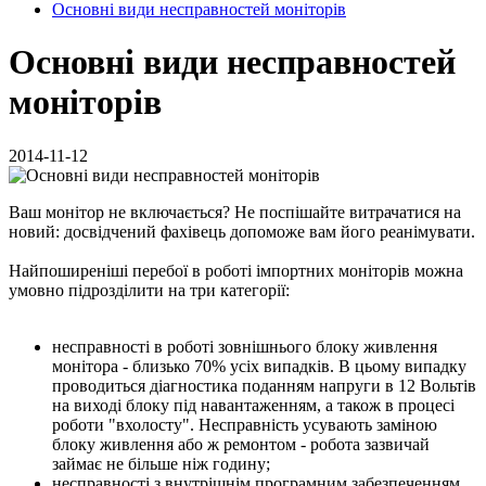
Основні види несправностей моніторів
Основні види несправностей
моніторів
2014-11-12
Ваш монітор не включається? Не поспішайте витрачатися на
новий: досвідчений фахівець допоможе вам його реанімувати.
Найпоширеніші перебої в роботі імпортних моніторів можна
умовно підрозділити на три категорії:
несправності в роботі зовнішнього блоку живлення
монітора - близько 70% усіх випадків. В цьому випадку
проводиться діагностика поданням напруги в 12 Вольтів
на виході блоку під навантаженням, а також в процесі
роботи "вхолосту". Несправність усувають заміною
блоку живлення або ж ремонтом - робота зазвичай
займає не більше ніж годину;
несправності з внутрішнім програмним забезпеченням