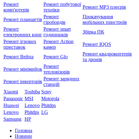
Ремонт
Ремонт побутової
Ремонт MP3 плеєрів
комп'ютерів
техніки
Ремонт
Прокачування
Ремонт планшетів
гіробордів
мобільних пристроїв
Ремонт
Ремонт smart
Збірка ПК
електронних книг
годинників
Ремонт ігрових
Ремонт Action
Ремонт IQOS
приставок
камер
Ремонт квадрокоптерів
Ремонт Вейпа
Ремонт Glo
та дронів
Ремонт
Ремонт мiнiмийок
тепловізорів
Ремонт зарядних
Ремонт інверторів
станцій
Xiaomi
Toshiba
Sony
Panasonic
MSI
Motorola
Huawei
Lenovo
Phitdps
Lenovo
Phitdps
LG
Samsung
HP
Головна
Новини