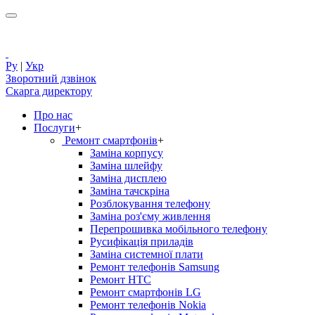
Ру
|
Укр
Зворотний дзвінок
Скарга директору
Про нас
Послуги
+
Ремонт смартфонів
+
Заміна корпусу
Заміна шлейфу
Заміна дисплею
Заміна тачскріна
Розблокування телефону
Заміна роз'єму живлення
Перепрошивка мобільного телефону
Русифікація приладів
Заміна системної плати
Ремонт телефонів Samsung
Ремонт HTC
Ремонт смартфонів LG
Ремонт телефонів Nokia