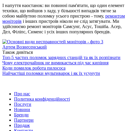
І напуття наостанок: ви повинні пам'ятати, що один елемент
техніки, що вийшов з ладу, у більшості випадків тягне за
собою майбутню поломку усього пристрою - тому,
ремонтом
моніторів
і інших пристроїв ніколи не слід затягувати. Ми
здійснюємо ремонт моніторів Самсунг, Асус, Тошіба. Асер,
Дел, Філіпс, Сименс і усіх інших популярних брендів.
Артем Вознесенський
Також дивіться
Топ-5 частих поломок зарядних станцій та як їх розпізнати
Чому електрочайник не вимикається під час кипіння
Коди помилок робота пилососа
Найчастіші поломки мультиварок і як їх усунути
Про нас
Политика конфіденційності
Послуги
Новини
Бренди
Партнери
Продаж
Контакти