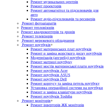
Ремонт музикальних центрів
Ремонт проекторів
Ремонт автомагнітол та підсилювачів для
авто
Ремонт аудіо-підсилювачів та ресиверів
Ремонт фотоапаратів
Ремонт тепловізорів
Ремонт квадрокоптерів та дронів
Ремонт телевізорів
Ремонт мережевого обладнання
Ремонт ноутбуків
+
Ремонт материнських плат ноутбуків
Ремонт и заміна жорсткого диску ноутбуків
Модернізація (апгрейд) ноутбуків
Ремонт матриці ноутбуку
Ремонт мостів материнської плати ноутбуків
Ремонт ноутбуків Acer
Ремонт ноутбуків ASUS
Ремонт ноутбуків Dell
Ремонт корпусу та заміна петель ноутбуку
Установка операційної системи на ноутбуки
Ремонт и заміна клавіатури ноутбуків
Ремонт ноутбуків Toshiba
Ремонт моніторів
+
Ремонт інверторів ЖК моніторів