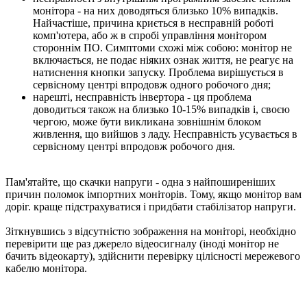
монітора - на них доводяться близько 10% випадків.
Найчастіше, причина криється в несправній роботі
комп'ютера, або ж в спробі управління монітором
стороннім ПО. Симптоми схожі між собою: монітор не
включається, не подає ніяких ознак життя, не реагує на
натиснення кнопки запуску. Проблема вирішується в
сервісному центрі впродовж одного робочого дня;
нарешті, несправність інвертора - ця проблема
доводиться також на близько 10-15% випадків і, своєю
чергою, може бути викликана зовнішнім блоком
живлення, що вийшов з ладу. Несправність усувається в
сервісному центрі впродовж робочого дня.
Пам'ятайте, що скачки напруги - одна з найпоширеніших
причин поломок імпортних моніторів. Тому, якщо монітор вам
доріг. краще підстрахуватися і придбати стабілізатор напруги.
Зіткнувшись з відсутністю зображення на моніторі, необхідно
перевірити ще раз джерело відеосигналу (іноді монітор не
бачить відеокарту), здійснити перевірку цілісності мережевого
кабелю монітора.