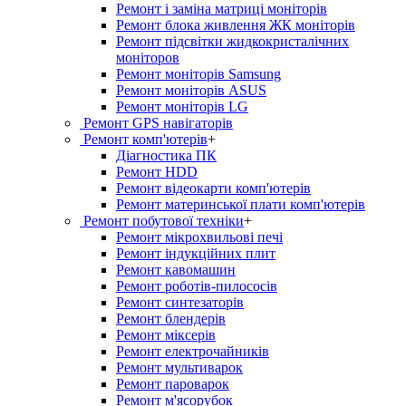
Ремонт і заміна матриці моніторів
Ремонт блока живлення ЖК моніторів
Ремонт підсвітки жидкокристалічних
моніторов
Ремонт моніторів Samsung
Ремонт моніторів ASUS
Ремонт моніторів LG
Ремонт GPS навігаторів
Ремонт комп'ютерів
+
Діагностика ПК
Ремонт HDD
Ремонт відеокарти комп'ютерів
Ремонт материнської плати комп'ютерів
Ремонт побутової техніки
+
Ремонт мікрохвильові печі
Ремонт індукційних плит
Ремонт кавомашин
Ремонт роботів-пилососів
Ремонт синтезаторів
Ремонт блендерiв
Ремонт мiксерiв
Ремонт електрочайників
Ремонт мультиварок
Ремонт пароварок
Ремонт м'ясорубок