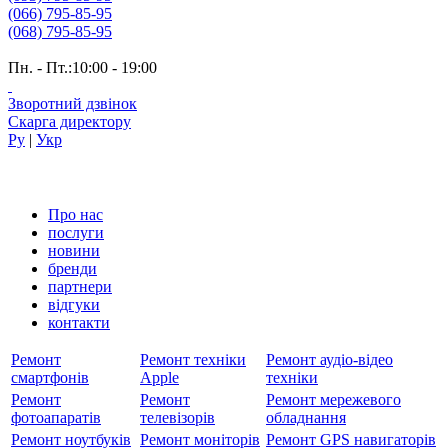
(066) 795-85-95
(068) 795-85-95
Пн. - Пт.:10:00 - 19:00
Зворотний дзвінок
Скарга директору
Ру
|
Укр
Про нас
послуги
новини
бренди
партнери
вiдгуки
контакти
Ремонт
Ремонт техніки
Ремонт аудіо-відео
смартфонів
Apple
техніки
Ремонт
Ремонт
Ремонт мережевого
фотоапаратів
телевізорів
обладнання
Ремонт ноутбуків
Ремонт моніторів
Ремонт GPS навигаторів