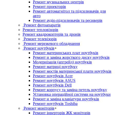
Ремонт музикальних центрів
Ремонт проекторів
Ремонт автомагнітол та підсилювачів для
авто
Ремонт аудіо-підсилювачів та ресиверів
Ремонт фотоапаратів
Ремонт тепловізорів
Ремонт квадрокоптерів та дронів
Ремонт телевізорів
Ремонт мережевого обладнання
Ремонт ноутбуків
+
Ремонт материнських плат ноутбуків
Ремонт и заміна жорсткого диску ноутбуків
Модернізація (апгрейд) ноутбуків
Ремонт матриці ноутбуку
Ремонт мостів материнської плати ноутбуків
Ремонт ноутбуків Acer
Ремонт ноутбуків ASUS
Ремонт ноутбуків Dell
Ремонт корпусу та заміна петель ноутбуку
Установка операційної системи на ноутбуки
Ремонт и заміна клавіатури ноутбуків
Ремонт ноутбуків Toshiba
Ремонт моніторів
+
Ремонт інверторів ЖК моніторів