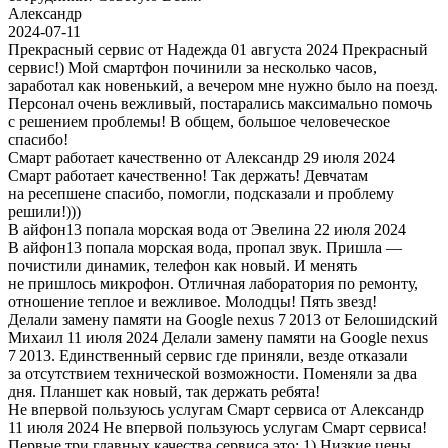
Александр
2024-07-11
Прекрасный сервис
от
Надежда
01 августа 2024
Прекрасный
сервис!) Мой смартфон починили за несколько часов,
заработал как новенький, а вечером мне нужно было на поезд.
Персонал очень вежливый, постарались максимально помочь
с решением проблемы! В общем, большое человеческое
спасибо!
Смарт работает качественно
от
Александр
29 июля 2024
Смарт работает качественно! Так держать! Девчатам
на ресепшене спасибо, помогли, подсказали и проблему
решили!)))
В айфон13 попала морская вода
от
Эвелина
22 июля 2024
В айфон13 попала морская вода, пропал звук. Пришла —
почистили динамик, телефон как новый. И менять
не пришлось микрофон. Отличная лаборатория по ремонту,
отношение теплое и вежливое. Молодцы! Пять звезд!
Делали замену памяти на Google nexus 7 2013
от
Белошидский
Михаил
11 июля 2024
Делали замену памяти на Google nexus
7 2013. Единственный сервис где приняли, везде отказали
за отсутствием технической возможности. Поменяли за два
дня. Планшет как новый, так держать ребята!
Не впервой пользуюсь услугам Смарт сервиса
от
Александр
11 июля 2024
Не впервой пользуюсь услугам Смарт сервиса!
Первые три главных качества сервиса это: 1) Низкие цены