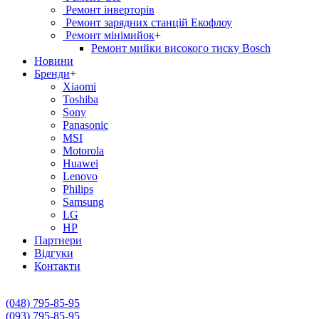
Ремонт інверторів
Ремонт зарядних станцій Екофлоу
Ремонт мiнiмийок
+
Ремонт мийки високого тиску Bosch
Новини
Бренди
+
Xiaomi
Toshiba
Sony
Panasonic
MSI
Motorola
Huawei
Lenovo
Philips
Samsung
LG
HP
Партнери
Вiдгуки
Контакти
(048) 795-85-95
(093) 795-85-95