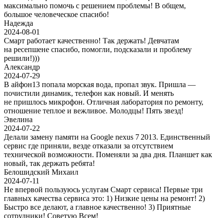
максимально помочь с решением проблемы! В общем,
большое человеческое спасибо!
Надежда
2024-08-01
Смарт работает качественно! Так держать! Девчатам
на ресепшене спасибо, помогли, подсказали и проблему
решили!)))
Александр
2024-07-29
В айфон13 попала морская вода, пропал звук. Пришла —
почистили динамик, телефон как новый. И менять
не пришлось микрофон. Отличная лаборатория по ремонту,
отношение теплое и вежливое. Молодцы! Пять звезд!
Эвелина
2024-07-22
Делали замену памяти на Google nexus 7 2013. Единственный
сервис где приняли, везде отказали за отсутствием
технической возможности. Поменяли за два дня. Планшет как
новый, так держать ребята!
Белошидский Михаил
2024-07-11
Не впервой пользуюсь услугам Смарт сервиса! Первые три
главных качества сервиса это: 1) Низкие цены на ремонт! 2)
Быстро все делают, а главное качественно! 3) Приятные
сотрудники! Советую Всем!