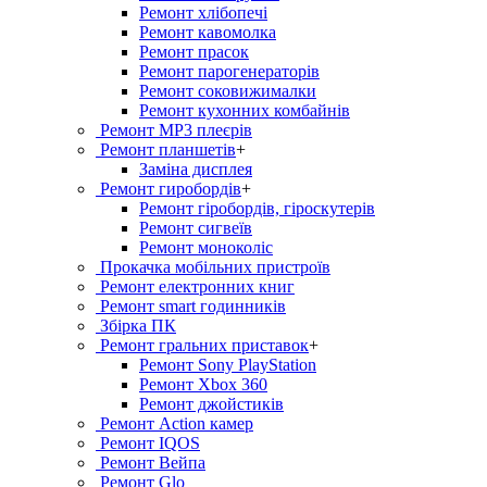
Ремонт хлiбопечi
Ремонт кавомолка
Ремонт прасок
Ремонт парогенераторiв
Ремонт соковижималки
Ремонт кухонних комбайнів
Ремонт MP3 плеєрів
Ремонт планшетів
+
Заміна дисплея
Ремонт гиробордiв
+
Ремонт гіробордів, гіроскутерів
Ремонт сигвеїв
Ремонт моноколіс
Прокачка мобільних пристроїв
Ремонт електронних книг
Ремонт smart годинників
Збірка ПК
Ремонт гральних приставок
+
Ремонт Sony PlayStation
Ремонт Xbox 360
Ремонт джойстиків
Ремонт Action камер
Ремонт IQOS
Ремонт Вейпа
Ремонт Glo