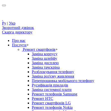
Ру
|
Укр
Зворотний дзвінок
Скарга директору
Про нас
Послуги
+
Ремонт смартфонів
+
Заміна корпусу
Заміна шлейфу
Заміна дисплею
Заміна тачскріна
Розблокування телефону
Заміна роз'єму живлення
Перепрошивка мобільного телефону
Русифікація приладів
Заміна системної плати
Ремонт телефонів Samsung
Ремонт HTC
Ремонт смартфонів LG
Ремонт телефонів Nokia