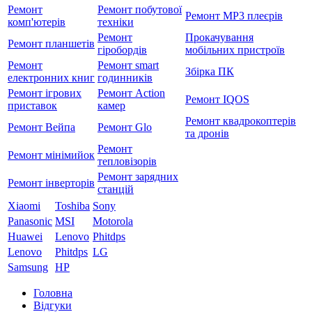
Ремонт
Ремонт побутової
Ремонт MP3 плеєрів
комп'ютерів
техніки
Ремонт
Прокачування
Ремонт планшетів
гіробордів
мобільних пристроїв
Ремонт
Ремонт smart
Збірка ПК
електронних книг
годинників
Ремонт ігрових
Ремонт Action
Ремонт IQOS
приставок
камер
Ремонт квадрокоптерів
Ремонт Вейпа
Ремонт Glo
та дронів
Ремонт
Ремонт мiнiмийок
тепловізорів
Ремонт зарядних
Ремонт інверторів
станцій
Xiaomi
Toshiba
Sony
Panasonic
MSI
Motorola
Huawei
Lenovo
Phitdps
Lenovo
Phitdps
LG
Samsung
HP
Головна
Відгуки